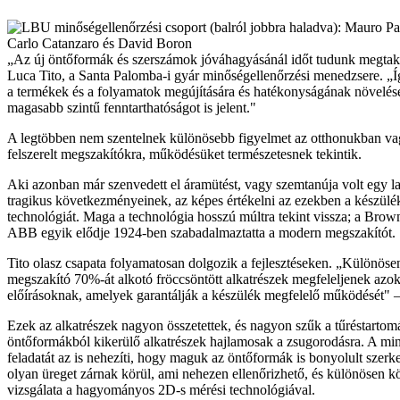
„Az új öntőformák és szerszámok jóváhagyásánál időt tudunk megtaka
Luca Tito, a Santa Palomba-i gyár minőségellenőrzési menedzsere. „
a termékek és a folyamatok megújítására és hatékonyságának növelés
magasabb szintű fenntarthatóságot is jelent."
A legtöbben nem szentelnek különösebb figyelmet az otthonukban 
felszerelt megszakítókra, működésüket természetesnek tekintik.
Aki azonban már szenvedett el áramütést, vagy szemtanúja volt egy l
tragikus következményeinek, az képes értékelni az ezekben a készül
technológiát. Maga a technológia hosszú múltra tekint vissza; a Brow
ABB egyik elődje 1924-ben szabadalmaztatta a modern megszakítót.
Tito olasz csapata folyamatosan dolgozik a fejlesztéseken. „Különöse
megszakító 70%-át alkotó fröccsöntött alkatrészek megfeleljenek azo
előírásoknak, amelyek garantálják a készülék megfelelő működését" 
Ezek az alkatrészek nagyon összetettek, és nagyon szűk a tűréstarto
öntőformákból kikerülő alkatrészek hajlamosak a zsugorodásra. A mi
feladatát az is nehezíti, hogy maguk az öntőformák is bonyolult szer
olyan üreget zárnak körül, ami nehezen ellenőrizhető, és különösen 
vizsgálata a hagyományos 2D-s mérési technológiával.