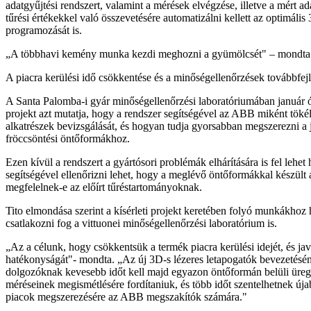
adatgyűjtési rendszert, valamint a mérések elvégzése, illetve a mért 
tűrési értékekkel való összevetésére automatizálni kellett az optimáli
programozását is.
„A többhavi kemény munka kezdi meghozni a gyümölcsét" – mondta 
A piacra kerülési idő csökkentése és a minőségellenőrzések továbbfejl
A Santa Palomba-i gyár minőségellenőrzési laboratóriumában január óta
projekt azt mutatja, hogy a rendszer segítségével az ABB miként tökél
alkatrészek bevizsgálását, és hogyan tudja gyorsabban megszerezni a 
fröccsöntési öntőformákhoz.
Ezen kívül a rendszert a gyártósori problémák elhárítására is fel lehet
segítségével ellenőrizni lehet, hogy a meglévő öntőformákkal készült 
megfelelnek-e az előírt tűréstartományoknak.
Tito elmondása szerint a kísérleti projekt keretében folyó munkákho
csatlakozni fog a vittuonei minőségellenőrzési laboratórium is.
„Az a célunk, hogy csökkentsük a termék piacra kerülési idejét, és jav
hatékonyságát"- mondta. „Az új 3D-s lézeres letapogatók bevezetésé
dolgozóknak kevesebb időt kell majd egyazon öntőformán belüli üreg
méréseinek megismétlésére fordítaniuk, és több időt szentelhetnek úja
piacok megszerezésére az ABB megszakítók számára."