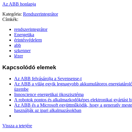
Az ABB honlapja
Kategória:
Rendszerintegrátor
Címkék:
rendszerintegrátor
Energetika
érintésvédelem
abb
szkenner
lézer
Kapcsolódó elemek
Az ABB felvásárolja a Sevensense-t
Az ABB a világ egyik legnagyobb akkumulátoros energiatároló 
üzembe
Innoscience energetikai ökoszisztéma
A robotok pontos és alkalmazkodóképes elektronikai gyártást b
Az ABB és a Microsoft együttműködik, hogy a generatív mesters
használják az ipari alkalmazásokban
Vissza a tetejére