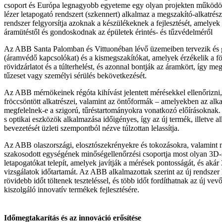
csoport és Európa legnagyobb egyeteme egy olyan projekten működöt
lézer letapogató rendszert (szkennert) alkalmaz a megszakító-alkatrész
rendszer felgyorsítja azoknak a készülékeknek a fejlesztését, amely
áramütéstől és gondoskodnak az épületek érintés- és tűzvédelméről
Az ABB Santa Palomban és Vittuonéban lévő üzemeiben tervezik és gy
(áramvédő kapcsolókat) és a kismegszakítókat, amelyek érzékelik a föl
rövidzárlatot és a túlterhelést, és azonnal bontják az áramkört, így me
tűzeset vagy személyi sérülés bekövetkezését.
Az ABB mérnökeinek régóta kihívást jelentett mérésekkel ellenőrizni
fröccsöntött alkatrészei, valamint az öntőformák – amelyekben az alk
megfelelnek-e a szigorú, tűréstartományokra vonatkozó előírásokna
s optikai eszközök alkalmazása időigényes, így az új termék, illetve a
bevezetését üzleti szempontból nézve túlzottan lelassítja.
Az ABB olaszországi, elosztószekrényekre és tokozásokra, valamint 
szakosodott egységének minőségellenőrzési csoportja most olyan 3D-s
letapogatókat telepít, amelyek javítják a mérések pontosságát, és aká
vizsgálatok időtartamát. Az ABB alkalmazottak szerint az új rendszer
rövidebb időt töltenek teszteléssel, és több időt fordíthatnak az új vev
kiszolgáló innovatív termékek fejlesztésére.
Időmegtakarítás és az innováció erősítése