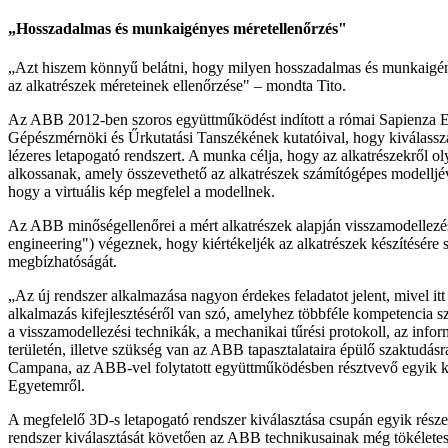
„Hosszadalmas és munkaigényes méretellenőrzés"
„Azt hiszem könnyű belátni, hogy milyen hosszadalmas és munkaigén
az alkatrészek méreteinek ellenőrzése" – mondta Tito.
Az ABB 2012-ben szoros együttműködést indított a római Sapienza 
Gépészmérnöki és Űrkutatási Tanszékének kutatóival, hogy kiválass
lézeres letapogató rendszert. A munka célja, hogy az alkatrészekről oly
alkossanak, amely összevethető az alkatrészek számítógépes modelljéve
hogy a virtuális kép megfelel a modellnek.
Az ABB minőségellenőrei a mért alkatrészek alapján visszamodellezés
engineering") végeznek, hogy kiértékeljék az alkatrészek készítésére
megbízhatóságát.
„Az új rendszer alkalmazása nagyon érdekes feladatot jelent, mivel itt 
alkalmazás kifejlesztéséről van szó, amelyhez többféle kompetencia 
a visszamodellezési technikák, a mechanikai tűrési protokoll, az info
területén, illetve szükség van az ABB tapasztalataira épülő szaktudás
Campana, az ABB-vel folytatott együttműködésben résztvevő egyik k
Egyetemről.
A megfelelő 3D-s letapogató rendszer kiválasztása csupán egyik része
rendszer kiválasztását követően az ABB technikusainak még tökéletesít