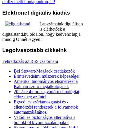
előfizethető honlapunkon, itt!
Elektronet
digitális kiadás
Lapszámaink digitálisan
is elérhetőek a
digitalstand.hu oldalon, hogy kedvenc lapja
mindig Önnél legyen!
Legolvasottabb
cikkeink
Feliratkozás az RSS csatornára
Bel Stewart-MagJack csatlakozók
Érintésvédelmi műszerek képességei
Amerikai tudományos elismerését a
Kálmán-szűrő megalkotójának
2022-re 4 nm-es gyártástechnológiát
céloz meg az Intel
Egyedi és szériamozgatási és -
ellenőrzési rendszerek a folyamatok
automatizálásához
Valódi és biztonságos alternatíva a
boltokból kivont izzólámpákra
Skype: messze több, mint egy VoIP-