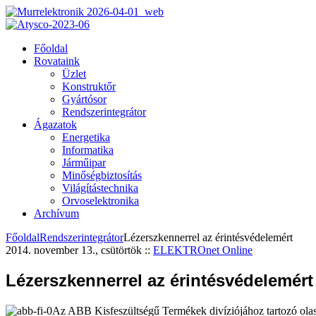
Főoldal
Rovataink
Üzlet
Konstruktőr
Gyártósor
Rendszerintegrátor
Ágazatok
Energetika
Informatika
Járműipar
Minőségbiztosítás
Világítástechnika
Orvoselektronika
Archívum
Főoldal
Rendszerintegrátor
Lézerszkennerrel az érintésvédelemért
2014. november 13., csütörtök
::
ELEKTROnet Online
Lézerszkennerrel az érintésvédelemért
Az ABB Kisfeszültségű Termékek divíziójához tartozó olas