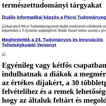
természettudományi tárgyakat
Duális informatikai képzés a Pécsi Tudománye
A Pécsi Tudományegyetem duális rendszerrel erősítenék 
képzéseket a T-Systems segítségével. Bódis József rektor szerint a jö
Meghirdették a 24. Tudományos és Innovációs
Tehetségkutató Versenyt
Egyénileg vagy kétfős csapatba
indulhatnak a diákok a megmér
az értékes díjakért, a 30 többlet
felvételihez és a remek lehetősé
hogy az általuk feltárt és megol