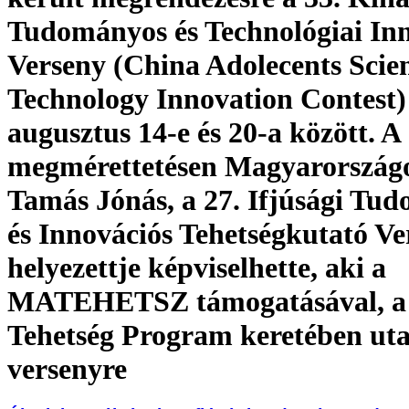
Tudományos és Technológiai In
Verseny (China Adolecents Scie
Technology Innovation Contest)
augusztus 14-e és 20-a között. A
megmérettetésen Magyarországo
Tamás Jónás, a 27. Ifjúsági Tu
és Innovációs Tehetségkutató Ve
helyezettje képviselhette, aki a
MATEHETSZ támogatásával, a
Tehetség Program keretében utaz
versenyre