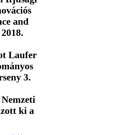
novációs
nce and
 2018.
t Laufer
dományos
rseny 3.
 Nemzeti
ott ki a