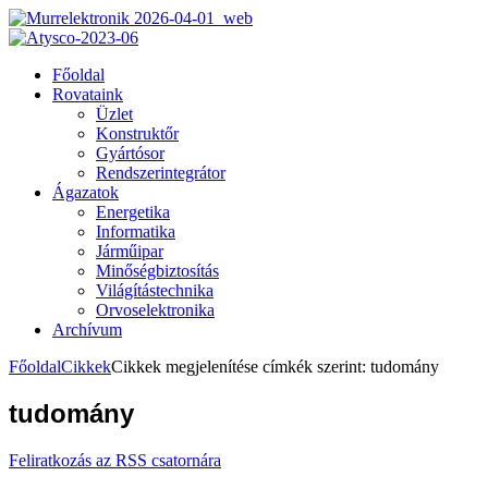
Főoldal
Rovataink
Üzlet
Konstruktőr
Gyártósor
Rendszerintegrátor
Ágazatok
Energetika
Informatika
Járműipar
Minőségbiztosítás
Világítástechnika
Orvoselektronika
Archívum
Főoldal
Cikkek
Cikkek megjelenítése címkék szerint: tudomány
tudomány
Feliratkozás az RSS csatornára