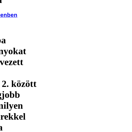
cenben
pa
nyokat
vezett
 2. között
gjobb
milyen
erekkel
a