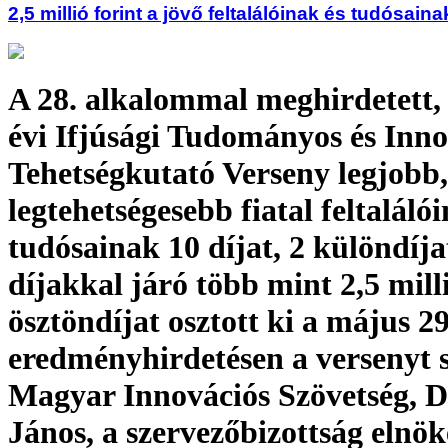
2,5 millió forint a jövő feltalálóinak és tudósaina
A 28. alkalommal meghirdetett,
évi Ifjúsági Tudományos és Inno
Tehetségkutató Verseny legjobb,
legtehetségesebb fiatal feltaláló
tudósainak 10 díjat, 2 különdíja
díjakkal járó több mint 2,5 milli
ösztöndíjat osztott ki a május 29
eredményhirdetésen a versenyt 
Magyar Innovációs Szövetség, D
János, a szervezőbizottság elnö