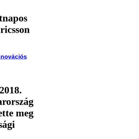
tnapos
ricsson
Innovációs
2018.
arország
ette meg
sági