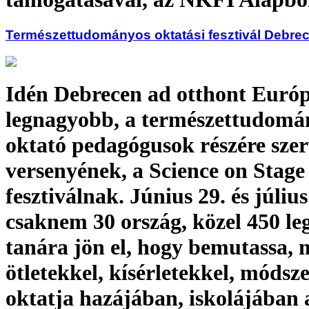
Természettudományos oktatási fesztivál Debre
Idén Debrecen ad otthont Euró
legnagyobb, a természettudomá
oktató pedagógusok részére szer
versenyének, a Science on Stage
fesztiválnak. Június 29. és július
csaknem 30 ország, közel 450 le
tanára jön el, hogy bemutassa, 
ötletekkel, kísérletekkel, módsz
oktatja hazájában, iskolájában 