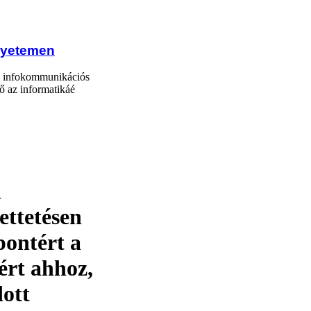
gyetemen
az infokommunikációs
vő az informatikáé
n
ettetésen
pontért a
gért ahhoz,
dott