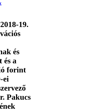
k
 2018-19.
vációs
inak és
t és a
ó forint
-ei
szervező
r. Pakucs
kének