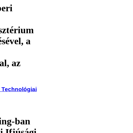
eri
isztérium
sével, a
l, az
s Technológiai
ing-ban
 Ifjúsági