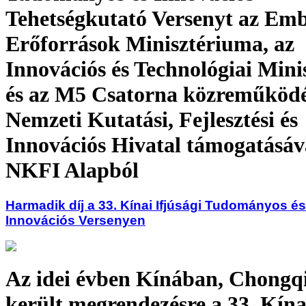
Tehetségkutató Versenyt az Emb
Erőforrások Minisztériuma, az
Innovációs és Technológiai Min
és az M5 Csatorna közreműködé
Nemzeti Kutatási, Fejlesztési és
Innovációs Hivatal támogatásáva
NKFI Alapból
Harmadik díj a 33. Kínai Ifjúsági Tudományos é
Innovációs Versenyen
Az idei évben Kínában, Chongq
került megrendezésre a 33. Kínai