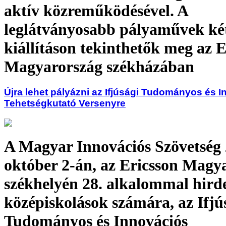
aktív közreműködésével. A
leglátványosabb pályaművek ké
kiállításon tekinthetők meg az E
Magyarország székházában
Újra lehet pályázni az Ifjúsági Tudományos és 
Tehetségkutató Versenyre
A Magyar Innovációs Szövetség 
október 2-án, az Ericsson Magy
székhelyén 28. alkalommal hird
középiskolások számára, az Ifjú
Tudományos és Innovációs