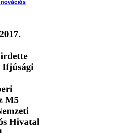
Innovációs
2017.
irdette
Ifjúsági
eri
az M5
Nemzeti
ós Hivatal
l