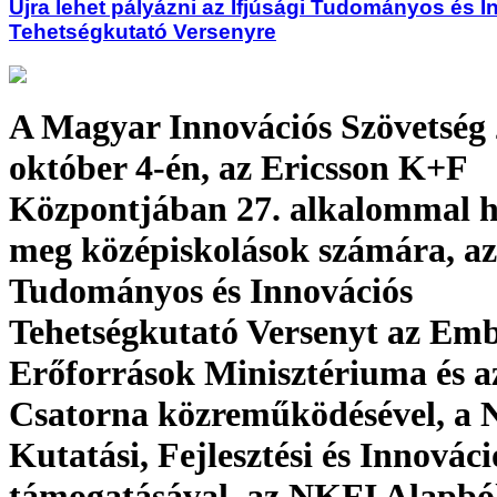
Újra lehet pályázni az Ifjúsági Tudományos és 
Tehetségkutató Versenyre
A Magyar Innovációs Szövetség 
október 4-én, az Ericsson K+F
Központjában 27. alkalommal h
meg középiskolások számára, az 
Tudományos és Innovációs
Tehetségkutató Versenyt az Emb
Erőforrások Minisztériuma és 
Csatorna közreműködésével, a 
Kutatási, Fejlesztési és Innováci
támogatásával, az NKFI Alapbó