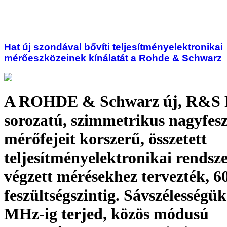
Hat új szondával bővíti teljesítményelektronikai
mérőeszközeinek kínálatát a Rohde & Schwarz
A ROHDE & Schwarz új, R&S
sorozatú, szimmetrikus nagyfes
mérőfejeit korszerű, összetett
teljesítményelektronikai rendsz
végzett mérésekhez tervezték, 6
feszültségszintig. Sávszélességü
MHz-ig terjed, közös módusú