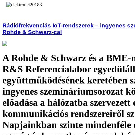
Rádiófrekvenciás IoT-rendszerek – ingyenes s
Rohde & Schwarz-cal
A Rohde & Schwarz és a BME-
R&S Referencialabor egyedülál
együttműködésének keretében sz
ingyenes szemináriumsorozat k
előadása a hálózatba szervezett
kommunikációs rendszereiről sz
Napjainkban szinte mindenféle 