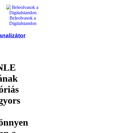
Beleolvasok a
Digitalstandon
nalizátor
ZNLE
rának
óriás
gyors
könnyen