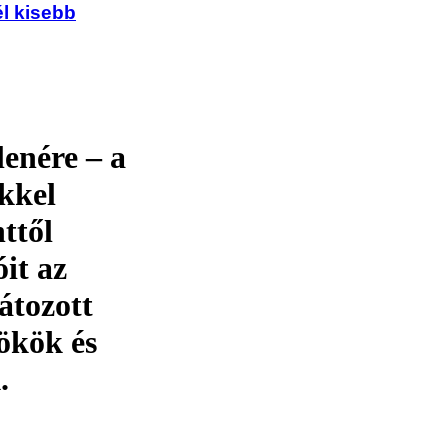
l kisebb
lenére – a
kkel
ttől
it az
átozott
ökök és
.