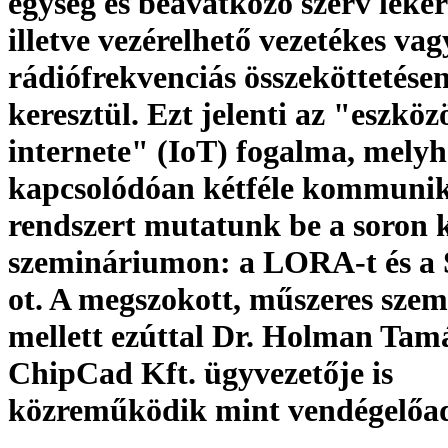
egység és beavatkozó szerv leké
illetve vezérelhető vezetékes vag
rádiófrekvenciás összeköttetése
keresztül. Ezt jelenti az "eszköz
internete" (IoT) fogalma, melyh
kapcsolódóan kétféle kommunik
rendszert mutatunk be a soron 
szemináriumon: a LORA-t és a 
ot. A megszokott, műszeres szeml
mellett ezúttal Dr. Holman Tamá
ChipCad Kft. ügyvezetője is
közreműködik mint vendégelőa