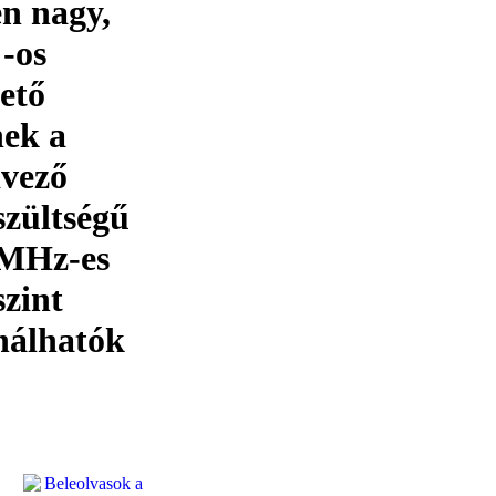
n nagy,
-os
ető
nek a
dvező
szültségű
 MHz-es
szint
ználhatók