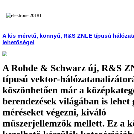
A kis méretű, könnyű, R&S ZNLE típusú hálózata
lehetőségei
A Rohde & Schwarz új, R&S 
típusú vektor-hálózatanalizáto
köszönhetően már a középkateg
berendezések világában is lehet 
méréseket végezni, kiváló
műszerjellemzők mellett. Ez a 