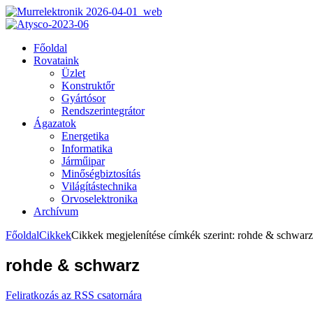
Főoldal
Rovataink
Üzlet
Konstruktőr
Gyártósor
Rendszerintegrátor
Ágazatok
Energetika
Informatika
Járműipar
Minőségbiztosítás
Világítástechnika
Orvoselektronika
Archívum
Főoldal
Cikkek
Cikkek megjelenítése címkék szerint: rohde & schwarz
rohde & schwarz
Feliratkozás az RSS csatornára