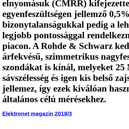
elnyomásuk (CMRR) kifejezette
egyenfeszültségen jellemző 0,5%
bizonytalanságukkal pedig a leh
legjobb pontossággal rendelkez
piacon. A Rohde & Schwarz ke
árfekvésű, szimmetrikus nagyfe
szondákat is kínál, melyeket 25
sávszélesség és igen kis belső zaj
jellemez, így ezek kiválóan has
általános célú mérésekhez.
Elektronet magazin 2018/3