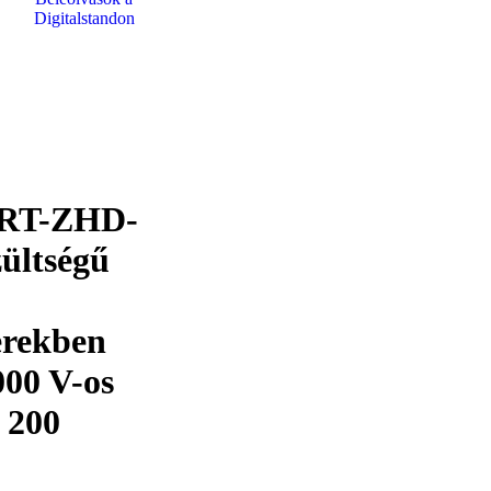
Digitalstandon
 RT-ZHD-
zültségű
erekben
000 V-os
k 200