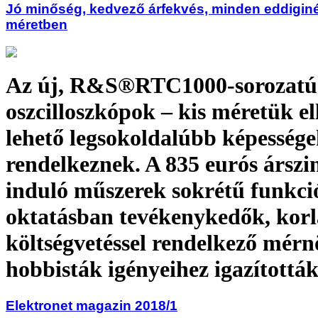
Jó minőség, kedvező árfekvés, minden eddiginé
méretben
Az új, R&S®RTC1000-sorozatú
oszcilloszkópok – kis méretük el
lehető legsokoldalúbb képessége
rendelkeznek. A 835 eurós árszin
induló műszerek sokrétű funkció
oktatásban tevékenykedők, korl
költségvetéssel rendelkező mérn
hobbisták igényeihez igazították
Elektronet magazin 2018/1