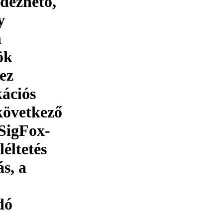
rdezhető,
y
n
ök
ez
ációs
következő
SigFox-
éltetés
s, a
dó