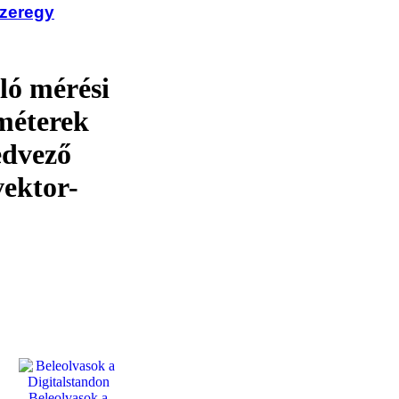
szeregy
ló mérési
améterek
edvező
ektor-
Beleolvasok a