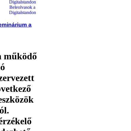
Beleolvasok a
Digitalstandon
zeminárium a
n működő
ló
ervezett
övetkező
 eszközök
ól.
érzékelő