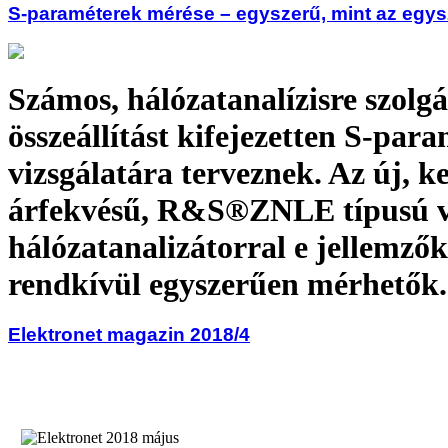
S-paraméterek mérése – egyszerű, mint az egy
Számos, hálózatanalízisre szolgá
összeállítást kifejezetten S-par
vizsgálatára terveznek. Az új, k
árfekvésű, R&S®ZNLE típusú v
hálózatanalizátorral e jellemzők
rendkívül egyszerűen mérhetők.
Elektronet magazin 2018/4