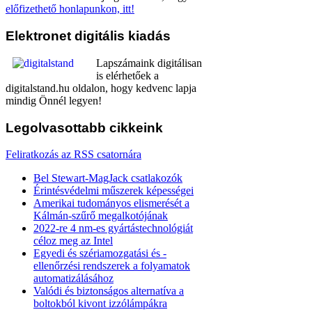
előfizethető honlapunkon, itt!
Elektronet
digitális kiadás
Lapszámaink digitálisan
is elérhetőek a
digitalstand.hu oldalon, hogy kedvenc lapja
mindig Önnél legyen!
Legolvasottabb
cikkeink
Feliratkozás az RSS csatornára
Bel Stewart-MagJack csatlakozók
Érintésvédelmi műszerek képességei
Amerikai tudományos elismerését a
Kálmán-szűrő megalkotójának
2022-re 4 nm-es gyártástechnológiát
céloz meg az Intel
Egyedi és szériamozgatási és -
ellenőrzési rendszerek a folyamatok
automatizálásához
Valódi és biztonságos alternatíva a
boltokból kivont izzólámpákra