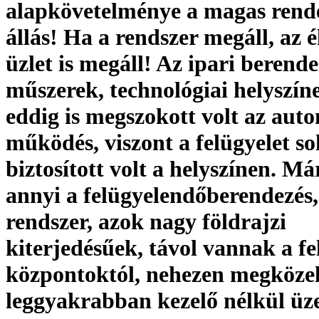
alapkövetelménye a magas rend
állás! Ha a rendszer megáll, az él
üzlet is megáll! Az ipari berende
műszerek, technológiai helyszín
eddig is megszokott volt az aut
működés, viszont a felügyelet so
biztosított volt a helyszínen. M
annyi a felügyelendőberendezés,
rendszer, azok nagy földrajzi
kiterjedésűek, távol vannak a fe
központoktól, nehezen megközel
leggyakrabban kezelő nélkül ü