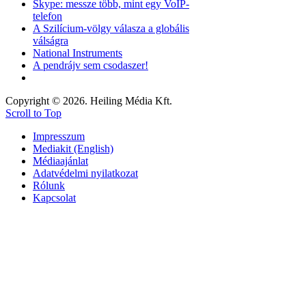
Skype: messze több, mint egy VoIP-
telefon
A Szilícium-völgy válasza a globális
válságra
National Instruments
A pendrájv sem csodaszer!
Copyright © 2026. Heiling Média Kft.
Scroll to Top
Impresszum
Mediakit (English)
Médiaajánlat
Adatvédelmi nyilatkozat
Rólunk
Kapcsolat