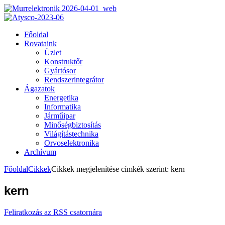
Főoldal
Rovataink
Üzlet
Konstruktőr
Gyártósor
Rendszerintegrátor
Ágazatok
Energetika
Informatika
Járműipar
Minőségbiztosítás
Világítástechnika
Orvoselektronika
Archívum
Főoldal
Cikkek
Cikkek megjelenítése címkék szerint: kern
kern
Feliratkozás az RSS csatornára