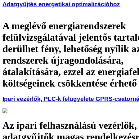
Adatgyűjtés energetikai optimalizációhoz
A meglévő energiarendszerek
felülvizsgálatával jelentős tarta
derülhet fény, lehetőség nyílik a
rendszerek újragondolására,
átalakítására, ezzel az energiafe
költségeinek csökkentése érhető 
Ipari vezérlők, PLC-k felügyelete GPRS-csatorn
Az ipari felhasználású vezérlők
adatgyűjtők magas rendelkezésr