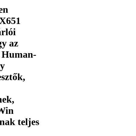
en
RX651
rlói
gy az
– Human-
ly
sztők,
nek,
mWin
nak teljes