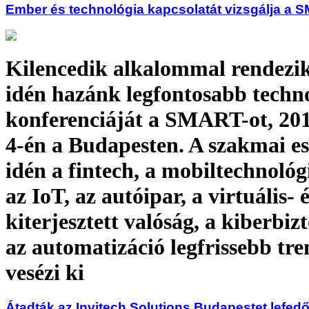
Ember és technológia kapcsolatát vizsgálja a
Kilencedik alkalommal rendezi
idén hazánk legfontosabb techno
konferenciáját a SMART-ot, 2018
4-én a Budapesten. A szakmai 
idén a fintech, a mobiltechnológ
az IoT, az autóipar, a virtuális- 
kiterjesztett valóság, a kiberbiz
az automatizáció legfrissebb tre
vesézi ki
Átadták az Invitech Solutions Budapestet lefedő