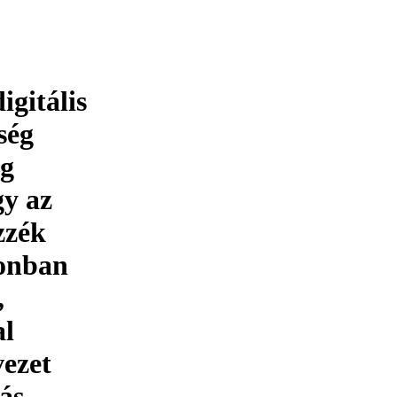
igitális
ség
ég
gy az
zzék
zonban
,
al
vezet
Más