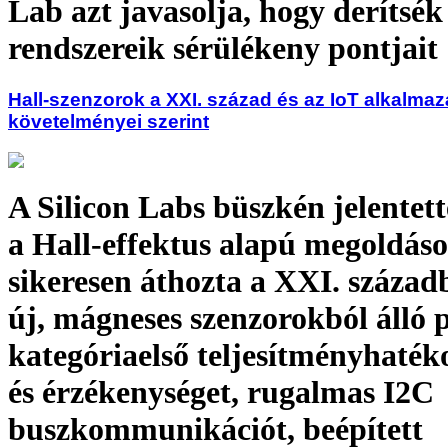
Lab azt javasolja, hogy derítsék
rendszereik sérülékeny pontjait
Hall-szenzorok a XXI. század és az IoT alkalma
követelményei szerint
A Silicon Labs büszkén jelentett
a Hall-effektus alapú megoldás
sikeresen áthozta a XXI. század
új, mágneses szenzorokból álló p
kategóriaelső teljesítményhaték
és érzékenységet, rugalmas I2C
buszkommunikációt, beépített