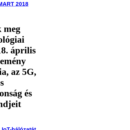
 SMART 2018
k meg
lógiai
. április
esemény
ia, az 5G,
és
tonság és
ndjeit
 IoT-hálózatát