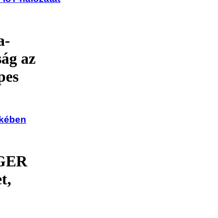
a-
ság az
pes
ekében
GGER
t,