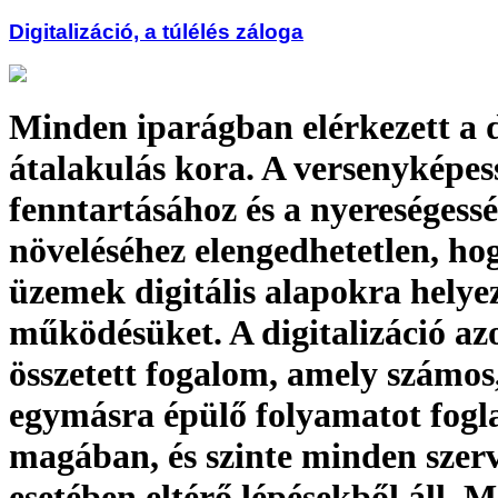
Digitalizáció, a túlélés záloga
Minden iparágban elérkezett a d
átalakulás kora. A versenyképes
fenntartásához és a nyereségess
növeléséhez elengedhetetlen, ho
üzemek digitális alapokra helye
működésüket. A digitalizáció a
összetett fogalom, amely számos
egymásra épülő folyamatot fogl
magában, és szinte minden szer
esetében eltérő lépésekből áll. 