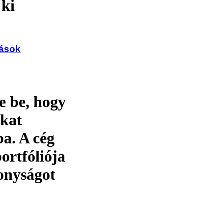
 ki
zások
e be, hogy
okat
ba. A cég
ortfóliója
onyságot