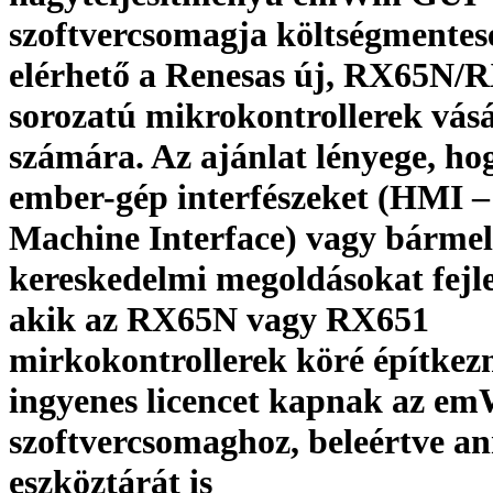
szoftvercsomagja költségmentes
elérhető a Renesas új, RX65N/
sorozatú mikrokontrollerek vásá
számára. Az ajánlat lényege, ho
ember-gép interfészeket (HMI 
Machine Interface) vagy bárme
kereskedelmi megoldásokat fejle
akik az RX65N vagy RX651
mirkokontrollerek köré építkez
ingyenes licencet kapnak az e
szoftvercsomaghoz, beleértve an
eszköztárát is