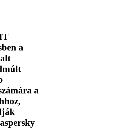
 IT
sben a
alt
elmúlt
b
 számára a
Ahhoz,
dják
Kaspersky