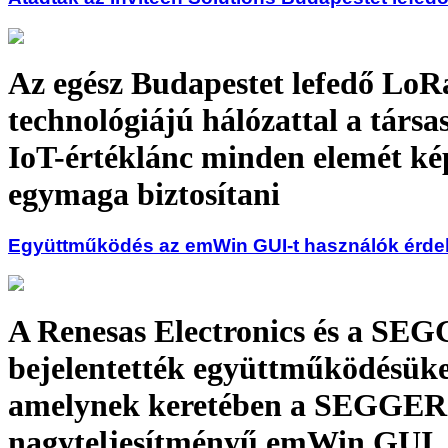
Az egész Budapestet lefedő LoR
technológiájú hálózattal a társa
IoT-értéklánc minden elemét ké
egymaga biztosítani
Együttműködés az emWin GUI-t használók érd
A Renesas Electronics és a SE
bejelentették együttműködésüke
amelynek keretében a SEGGER
nagyteljesítményű emWin GUI