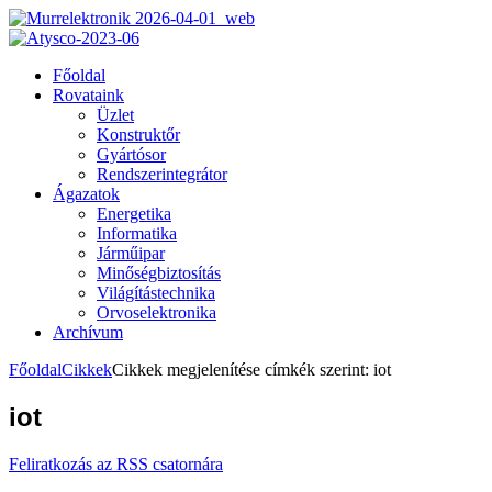
Főoldal
Rovataink
Üzlet
Konstruktőr
Gyártósor
Rendszerintegrátor
Ágazatok
Energetika
Informatika
Járműipar
Minőségbiztosítás
Világítástechnika
Orvoselektronika
Archívum
Főoldal
Cikkek
Cikkek megjelenítése címkék szerint: iot
iot
Feliratkozás az RSS csatornára