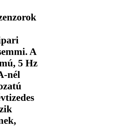
szenzorok
ipari
semmi. A
amú, 5 Hz
A-nél
ozatú
vtizedes
zik
mek,