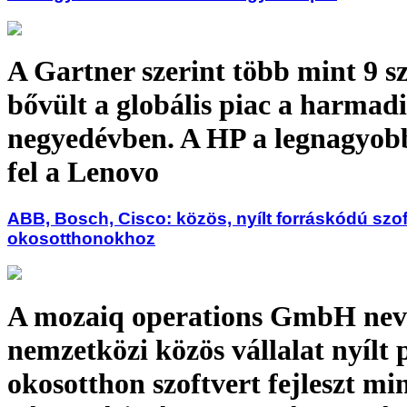
A Gartner szerint több mint 9 s
bővült a globális piac a harmad
negyedévben. A HP a legnagyobb
fel a Lenovo
ABB, Bosch, Cisco: közös, nyílt forráskódú szof
okosotthonokhoz
A mozaiq operations GmbH ne
nemzetközi közös vállalat nyílt 
okosotthon szoftvert fejleszt mi