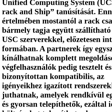
Unified Computing System (UC
rack and Ship” tanúsítását. En
értelmében mostantól a rack cs
bármely tagja együtt szállítható
USC szerverekkel, előzetesen int
formában. A partnerek így egy
kínálhatnak komplett megoldás
végfelhasználók pedig tesztelt és
bizonyítottan kompatibilis, az
igényeikhez igazított rendszere
juthatnak, amelyek rendkívül e
és gyorsan telepíthetők, ezáltal i