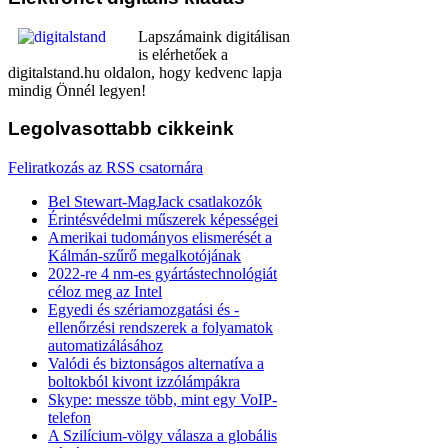
Lapszámaink digitálisan
is elérhetőek a
digitalstand.hu oldalon, hogy kedvenc lapja
mindig Önnél legyen!
Legolvasottabb
cikkeink
Feliratkozás az RSS csatornára
Bel Stewart-MagJack csatlakozók
Érintésvédelmi műszerek képességei
Amerikai tudományos elismerését a
Kálmán-szűrő megalkotójának
2022-re 4 nm-es gyártástechnológiát
céloz meg az Intel
Egyedi és szériamozgatási és -
ellenőrzési rendszerek a folyamatok
automatizálásához
Valódi és biztonságos alternatíva a
boltokból kivont izzólámpákra
Skype: messze több, mint egy VoIP-
telefon
A Szilícium-völgy válasza a globális