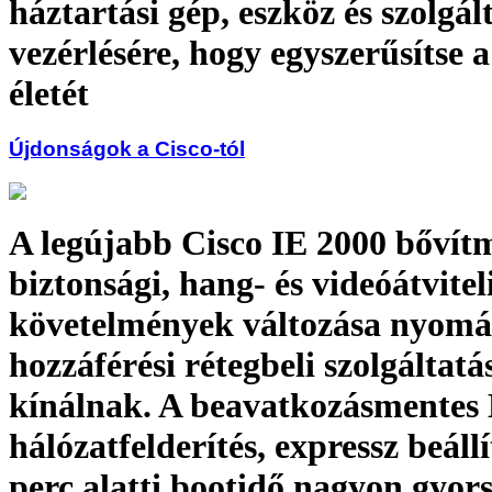
háztartási gép, eszköz és szolgál
vezérlésére, hogy egyszerűsítse 
életét
Újdonságok a Cisco-tól
A legújabb Cisco IE 2000 bővít
biztonsági, hang- és videóátvitel
követelmények változása nyomá
hozzáférési rétegbeli szolgáltatá
kínálnak. A beavatkozásmente
hálózatfelderítés, expressz beállí
perc alatti bootidő nagyon gyors 