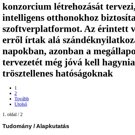
konzorcium létrehozását tervezi
intelligens otthonokhoz biztosít
szoftverplatformot. Az érintett 
erről írtak alá szándéknyilatkoz
napokban, azonban a megállap
tervezetét még jóvá kell hagynia
trösztellenes hatóságoknak
1
2
Tovább
Utolsó
1. oldal / 2
Tudomány
/ Alapkutatás