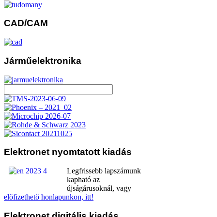
CAD/CAM
Járműelektronika
Elektronet
nyomtatott kiadás
Legfrissebb lapszámunk
kapható az
újságárusoknál, vagy
előfizethető honlapunkon, itt!
Elektronet
digitális kiadás