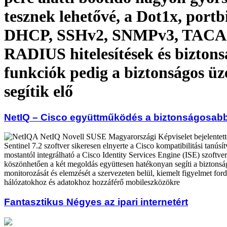
tesznek lehetővé, a Dot1x, portb
DHCP, SSHv2, SNMPv3, TACA
RADIUS hitelesítések és biztons
funkciók pedig a biztonságos üz
segítik elő
NetIQ – Cisco együttműködés a biztonságosabb
A NetIQ Novell SUSE Magyarországi Képviselet bejelentett
Sentinel 7.2 szoftver sikeresen elnyerte a Cisco kompatibilitási tanúsí
mostantól integrálható a Cisco Identity Services Engine (ISE) szoftve
köszönhetően a két megoldás együttesen hatékonyan segíti a biztons
monitorozását és elemzését a szervezeten belül, kiemelt figyelmet for
hálózatokhoz és adatokhoz hozzáférő mobileszközökre
Fantasztikus Négyes az ipari internetért