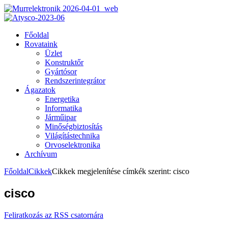
Főoldal
Rovataink
Üzlet
Konstruktőr
Gyártósor
Rendszerintegrátor
Ágazatok
Energetika
Informatika
Járműipar
Minőségbiztosítás
Világítástechnika
Orvoselektronika
Archívum
Főoldal
Cikkek
Cikkek megjelenítése címkék szerint: cisco
cisco
Feliratkozás az RSS csatornára