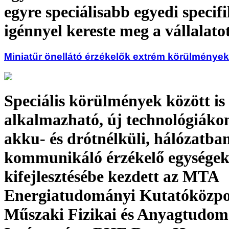
egyre speciálisabb egyedi specif
igénnyel kereste meg a vállalatot
Miniatűr önellátó érzékelők extrém körülménye
Speciális körülmények között is
alkalmazható, új technológiákon
akku- és drótnélküli, hálózatba
kommunikáló érzékelő egysége
kifejlesztésébe kezdett az MTA
Energiatudományi Kutatóközp
Műszaki Fizikai és Anyagtudom