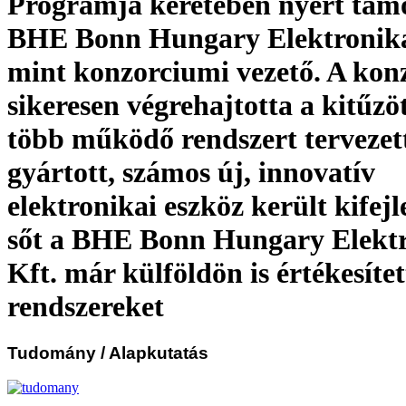
Programja keretében nyert támo
BHE Bonn Hungary Elektronika
mint konzorciumi vezető. A ko
sikeresen végrehajtotta a kitűzöt
több működő rendszert tervezett
gyártott, számos új, innovatív
elektronikai eszköz került kifejl
sőt a BHE Bonn Hungary Elektr
Kft. már külföldön is értékesítet
rendszereket
Tudomány
/ Alapkutatás