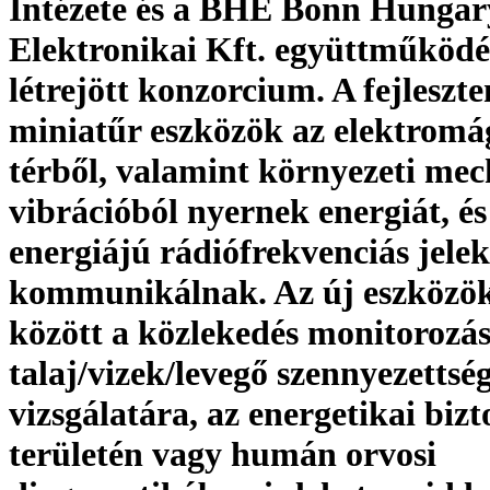
Intézete és a BHE Bonn Hungar
Elektronikai Kft. együttműködé
létrejött konzorcium. A fejleszt
miniatűr eszközök az elektromá
térből, valamint környezeti me
vibrációból nyernek energiát, és
energiájú rádiófrekvenciás jelek
kommunikálnak. Az új eszközök
között a közlekedés monitorozás
talaj/vizek/levegő szennyezettsé
vizsgálatára, az energetikai biz
területén vagy humán orvosi