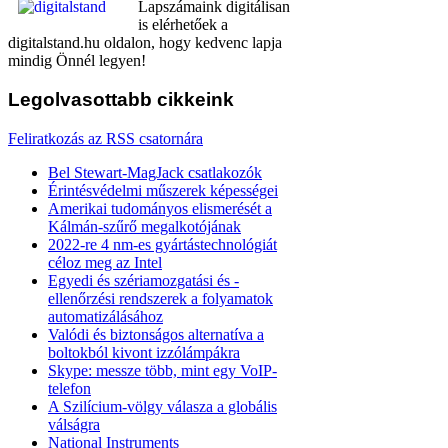
Lapszámaink digitálisan
is elérhetőek a
digitalstand.hu oldalon, hogy kedvenc lapja
mindig Önnél legyen!
Legolvasottabb
cikkeink
Feliratkozás az RSS csatornára
Bel Stewart-MagJack csatlakozók
Érintésvédelmi műszerek képességei
Amerikai tudományos elismerését a
Kálmán-szűrő megalkotójának
2022-re 4 nm-es gyártástechnológiát
céloz meg az Intel
Egyedi és szériamozgatási és -
ellenőrzési rendszerek a folyamatok
automatizálásához
Valódi és biztonságos alternatíva a
boltokból kivont izzólámpákra
Skype: messze több, mint egy VoIP-
telefon
A Szilícium-völgy válasza a globális
válságra
National Instruments