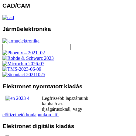
CAD/CAM
Járműelektronika
Elektronet
nyomtatott kiadás
Legfrissebb lapszámunk
kapható az
újságárusoknál, vagy
előfizethető honlapunkon, itt!
Elektronet
digitális kiadás