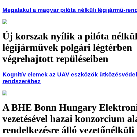
Megalakul a magyar pilóta nélküli légijármű-ren
Új korszak nyílik a pilóta nélkül
légijárművek polgári légtérben
végrehajtott repüléseiben
Kognitív elemek az UAV eszközök ütközésvéde
rendszeréhez
A BHE Bonn Hungary Elektroni
vezetésével hazai konzorcium al
rendelkezésre álló vezetőnélküli 