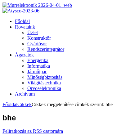
Főoldal
Rovataink
Üzlet
Konstruktőr
Gyártósor
Rendszerintegrátor
Ágazatok
Energetika
Informatika
Járműipar
Minőségbiztosítás
Világítástechnika
Orvoselektronika
Archívum
Főoldal
Cikkek
Cikkek megjelenítése címkék szerint: bhe
bhe
Feliratkozás az RSS csatornára