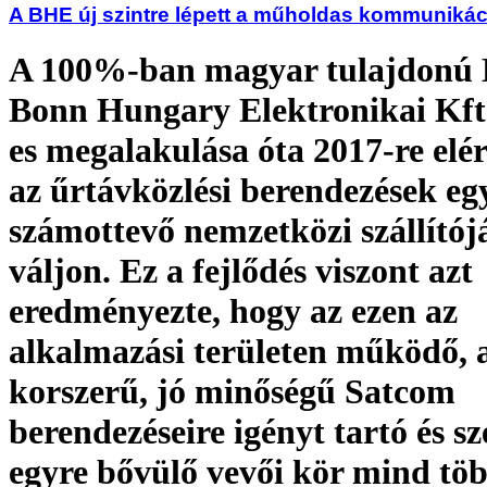
A BHE új szintre lépett a műholdas kommuniká
A 100%-ban magyar tulajdonú
Bonn Hungary Elektronikai Kft.
es megalakulása óta 2017-re elér
az űrtávközlési berendezések eg
számottevő nemzetközi szállítój
váljon. Ez a fejlődés viszont azt
eredményezte, hogy az ezen az
alkalmazási területen működő,
korszerű, jó minőségű Satcom
berendezéseire igényt tartó és s
egyre bővülő vevői kör mind töb