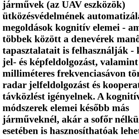
járművek (az UAV eszközök)
ütközésvédelmének automatizál
megoldások kognitív elemei - a
többek között a denevérek manő
tapasztalatait is felhasználják 
jel- és képfeldolgozást, valamint
milliméteres frekvenciasávon tö
radar jelfeldolgozást és koopera
távközlést igényelnek. A kognití
módszerek elemei később más
járműveknél, akár a sofőr nélkü
esetében is hasznosíthatóak leh