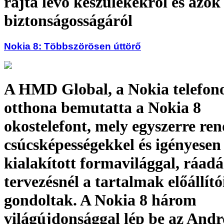
rajta levő készülékekről és azok
biztonságosságáról
Nokia 8: Többszörösen úttörő
A HMD Global, a Nokia telefon
otthona bemutatta a Nokia 8
okostelefont, mely egyszerre ren
csúcsképességekkel és igényesen
kialakított formavilággal, ráadá
tervezésnél a tartalmak előállító
gondoltak. A Nokia 8 három
világújdonsággal lép be az Andr