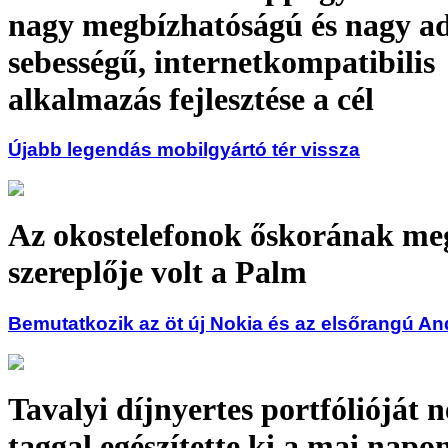
nagy megbízhatóságú és nagy ada
sebességű, internetkompatibilis
alkalmazás fejlesztése a cél
Újabb legendás mobilgyártó tér vissza
Az okostelefonok őskorának me
szereplője volt a Palm
Bemutatkozik az öt új Nokia és az elsőrangú A
Tavalyi díjnyertes portfólióját n
taggal egészítette ki a mai na