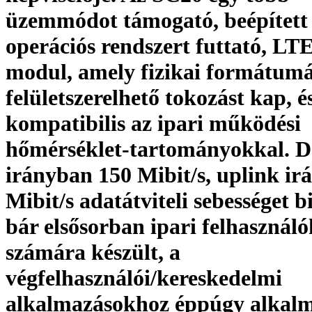
üzemmódot támogató, beépített
operációs rendszert futtató, LT
modul, amely fizikai formátumá
felületszerelhető tokozást kap, é
kompatibilis az ipari működési
hőmérséklet-tartományokkal. 
irányban 150 Mibit/s, uplink ir
Mibit/s adatátviteli sebességet bi
bár elsősorban ipari felhasználó
számára készült, a
végfelhasználói/kereskedelmi
alkalmazásokhoz éppúgy alkalm