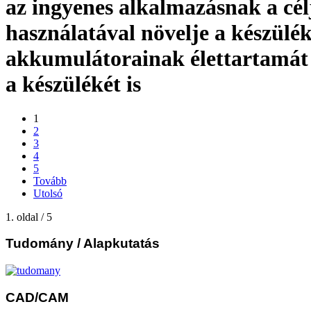
az ingyenes alkalmazásnak a cél
használatával növelje a készülé
akkumulátorainak élettartamát é
a készülékét is
1
2
3
4
5
Tovább
Utolsó
1. oldal / 5
Tudomány
/ Alapkutatás
CAD/CAM