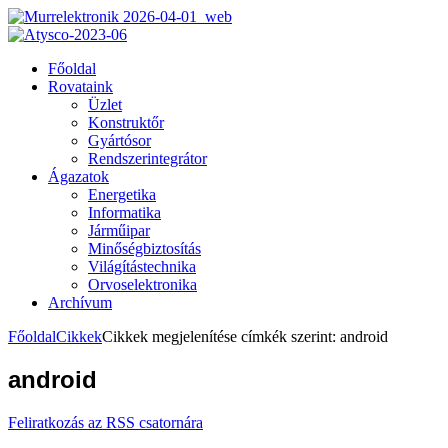
Főoldal
Rovataink
Üzlet
Konstruktőr
Gyártósor
Rendszerintegrátor
Ágazatok
Energetika
Informatika
Járműipar
Minőségbiztosítás
Világítástechnika
Orvoselektronika
Archívum
Főoldal
Cikkek
Cikkek megjelenítése címkék szerint: android
android
Feliratkozás az RSS csatornára