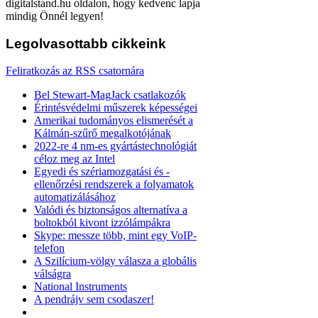
digitalstand.hu oldalon, hogy kedvenc lapja
mindig Önnél legyen!
Legolvasottabb
cikkeink
Feliratkozás az RSS csatornára
Bel Stewart-MagJack csatlakozók
Érintésvédelmi műszerek képességei
Amerikai tudományos elismerését a
Kálmán-szűrő megalkotójának
2022-re 4 nm-es gyártástechnológiát
céloz meg az Intel
Egyedi és szériamozgatási és -
ellenőrzési rendszerek a folyamatok
automatizálásához
Valódi és biztonságos alternatíva a
boltokból kivont izzólámpákra
Skype: messze több, mint egy VoIP-
telefon
A Szilícium-völgy válasza a globális
válságra
National Instruments
A pendrájv sem csodaszer!