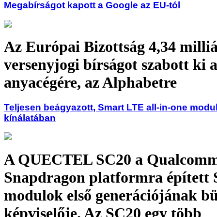
Megabírságot kapott a Google az EU-tól
Az Európai Bizottság 4,34 milli
versenyjogi bírságot szabott ki 
anyacégére, az Alphabetre
Teljesen beágyazott, Smart LTE all-in-one mod
kínálatában
A QUECTEL SC20 a Qualcom
Snapdragon platformra épített
modulok első generációjának b
képviselője. Az SC20 egy több