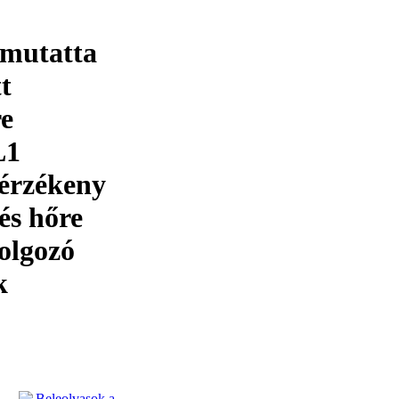
emutatta
t
re
L1
 érzékeny
és hőre
olgozó
k