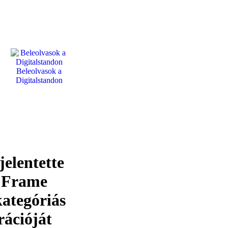
Beleolvasok a
Digitalstandon
elentette
g Frame
kategóriás
rációját