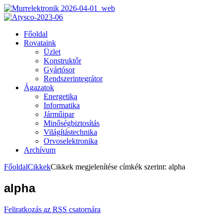
Főoldal
Rovataink
Üzlet
Konstruktőr
Gyártósor
Rendszerintegrátor
Ágazatok
Energetika
Informatika
Járműipar
Minőségbiztosítás
Világítástechnika
Orvoselektronika
Archívum
Főoldal
Cikkek
Cikkek megjelenítése címkék szerint: alpha
alpha
Feliratkozás az RSS csatornára