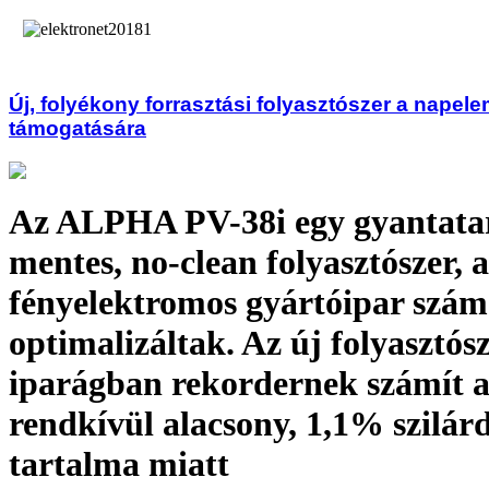
Új, folyékony forrasztási folyasztószer a napel
támogatására
Az ALPHA PV-38i egy gyantata
mentes, no-clean folyasztószer, 
fényelektromos gyártóipar szá
optimalizáltak. Az új folyasztós
iparágban rekordernek számít 
rendkívül alacsony, 1,1% szilár
tartalma miatt