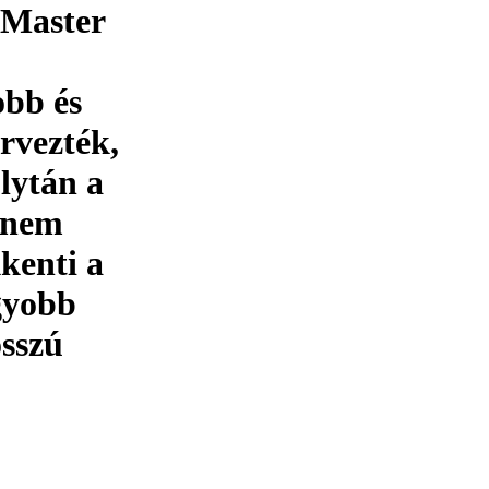
 Master
bb és
rvezték,
lytán a
 nem
kenti a
gyobb
sszú