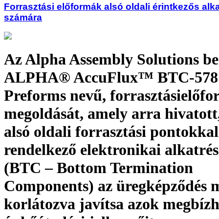
Forrasztási előformák alsó oldali érintkezős alk
számára
Az Alpha Assembly Solutions b
ALPHA® AccuFlux™ BTC-578 
Preforms nevű, forrasztásielőfo
megoldását, amely arra hivatott
alsó oldali forrasztási pontokkal
rendelkező elektronikai alkatré
(BTC – Bottom Termination
Components) az üregképződés m
korlátozva javítsa azok megbíz