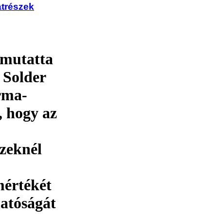
atrészek
emutatta
Solder
rma-
, hogy az
szeknél
értékét
hatóságát