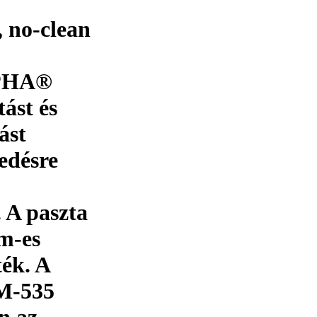
, no-clean
LPHA®
ást és
ást
edésre
 A paszta
µm-es
ték. A
M-535
en az