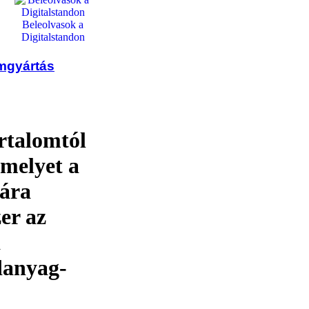
Beleolvasok a
Digitalstandon
emgyártás
rtalomtól
amelyet a
mára
zer az
a
danyag-