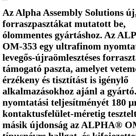
Az Alpha Assembly Solutions új
forraszpasztákat mutatott be,
ólommentes gyártáshoz. Az A
OM-353 egy ultrafinom nyomtat
levegős-újraömlesztéses forraszt
támogató paszta, amelyet vetem
érzékeny és tisztítást is igénylő
alkalmazásokhoz ajánl a gyártó.
nyomtatási teljesítményét 180 
kontaktusfelület-méretig tesztel
másik újdonság az ALPHA® O
típusnévre hallgat, és kifejezett