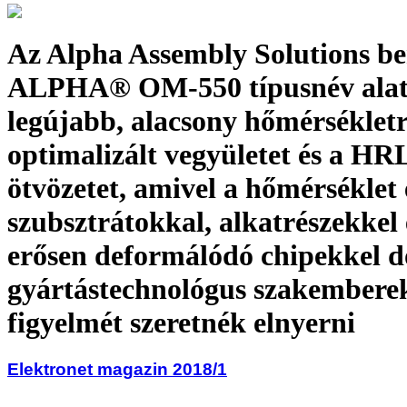
Az Alpha Assembly Solutions b
ALPHA® OM-550 típusnév alat
legújabb, alacsony hőmérséklet
optimalizált vegyületet és a HR
ötvözetet, amivel a hőmérséklet
szubsztrátokkal, alkatrészekkel 
erősen deformálódó chipekkel d
gyártástechnológus szakembere
figyelmét szeretnék elnyerni
Elektronet magazin 2018/1