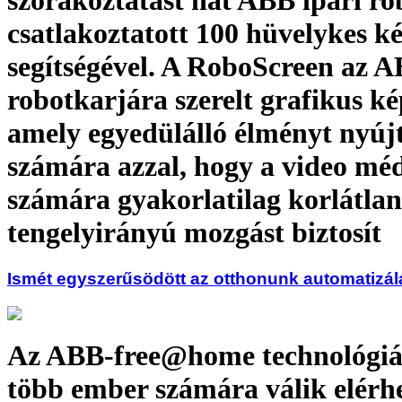
szórakoztatást hat ABB ipari ro
csatlakoztatott 100 hüvelykes k
segítségével. A RoboScreen az 
robotkarjára szerelt grafikus k
amely egyedülálló élményt nyújt
számára azzal, hogy a video mé
számára gyakorlatilag korlátlan
tengelyirányú mozgást biztosít
Ismét egyszerűsödött az otthonunk automatizál
Az ABB-free@home technológiá
több ember számára válik elérh