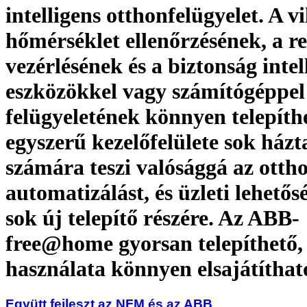
intelligens otthonfelügyelet. A vi
hőmérséklet ellenőrzésének, a r
vezérlésének és a biztonság intel
eszközökkel vagy számítógéppel
felügyeletének könnyen telepíth
egyszerű kezelőfelülete sok házt
számára teszi valósággá az otth
automatizálást, és üzleti lehetős
sok új telepítő részére. Az ABB-
free@home gyorsan telepíthető, 
használata könnyen elsajátíthat
Együtt fejleszt az NFM és az ABB