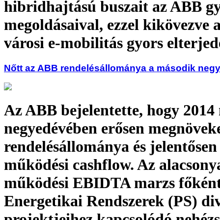
hibridhajtású buszait az ABB gy
megoldásaival, ezzel kikövezve a
városi e-mobilitás gyors elterjed
Nőtt az ABB rendelésállománya a második neg
Az ABB bejelentette, hogy 2014
negyedévében erősen megnöveke
rendelésállománya és jelentősen 
működési cashflow. Az alacson
működési EBIDTA marzs főként
Energetikai Rendszerek (PS) div
projektjeihez kapcsolódó nehéz