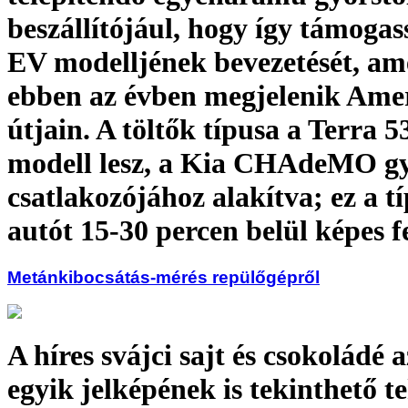
beszállítójául, hogy így támogas
EV modelljének bevezetését, am
ebben az évben megjelenik Ame
útjain. A töltők típusa a Terra 
modell lesz, a Kia CHAdeMO gy
csatlakozójához alakítva; ez a tí
autót 15-30 percen belül képes fe
Metánkibocsátás-mérés repülőgépről
A híres svájci sajt és csokoládé 
egyik jelképének is tekinthető t