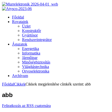
Főoldal
Rovataink
Üzlet
Konstruktőr
Gyártósor
Rendszerintegrátor
Ágazatok
Energetika
Informatika
Járműipar
Minőségbiztosítás
Világítástechnika
Orvoselektronika
Archívum
Főoldal
Cikkek
Cikkek megjelenítése címkék szerint: abb
abb
Feliratkozás az RSS csatornára