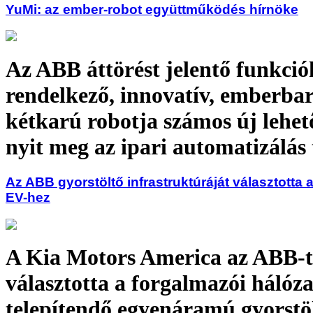
YuMi: az ember-robot együttműködés hírnöke
Az ABB áttörést jelentő funkció
rendelkező, innovatív, emberbar
kétkarú robotja számos új lehet
nyit meg az ipari automatizálás
Az ABB gyorstöltő infrastruktúráját választotta a
EV-hez
A Kia Motors America az ABB-t
választotta a forgalmazói hálóz
telepítendő egyenáramú gyorstö