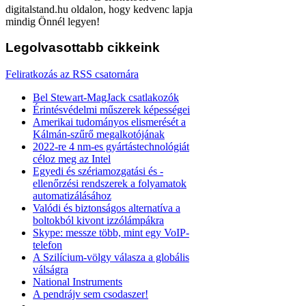
digitalstand.hu oldalon, hogy kedvenc lapja
mindig Önnél legyen!
Legolvasottabb
cikkeink
Feliratkozás az RSS csatornára
Bel Stewart-MagJack csatlakozók
Érintésvédelmi műszerek képességei
Amerikai tudományos elismerését a
Kálmán-szűrő megalkotójának
2022-re 4 nm-es gyártástechnológiát
céloz meg az Intel
Egyedi és szériamozgatási és -
ellenőrzési rendszerek a folyamatok
automatizálásához
Valódi és biztonságos alternatíva a
boltokból kivont izzólámpákra
Skype: messze több, mint egy VoIP-
telefon
A Szilícium-völgy válasza a globális
válságra
National Instruments
A pendrájv sem csodaszer!