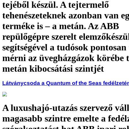
tejéből készül. A tejtermelő
tehenészeteknek azonban van e
terméke is – a metán. Az ABB
repülőgépre szerelt elemzőkész
segítségével a tudósok pontosan
mérni az üvegházgázok körébe t
metán kibocsátási szintjét
Látványcsoda a Quantum of the Seas fedélzeté
A luxushajó-utazás szervező váll
magasabb szintre emelte a fedélz