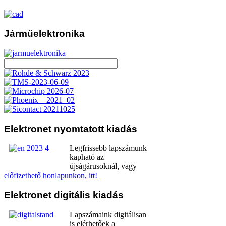
Járműelektronika
Elektronet
nyomtatott kiadás
Legfrissebb lapszámunk
kapható az
újságárusoknál, vagy
előfizethető honlapunkon, itt!
Elektronet
digitális kiadás
Lapszámaink digitálisan
is elérhetőek a