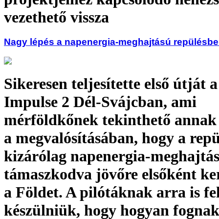
vezethető vissza
Nagy lépés a napenergia-meghajtású repülésb
Sikeresen teljesítette első útját 
Impulse 2 Dél-Svájcban, ami
mérföldkőnek tekinthető annak 
a megvalósításában, hogy a rep
kizárólag napenergia-meghajtá
támaszkodva jövőre elsőként ke
a Földet. A pilótáknak arra is fel
készülniük, hogy hogyan fogna