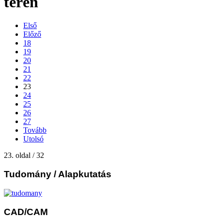
terén
Első
Előző
18
19
20
21
22
23
24
25
26
27
Tovább
Utolsó
23. oldal / 32
Tudomány
/ Alapkutatás
CAD/CAM