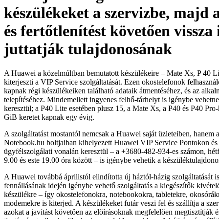
készülékeket a szervizbe, majd a
és fertőtlenítést követően vissza 
juttatják tulajdonosának
A Huawei a közelmúltban bemutatott készülékeire – Mate Xs, P 40 Li
kiterjeszti a VIP Service szolgáltatását. Ezen okostelefonok felhasznál
kapnak régi készülékeiken található adataik átmentéséhez, és az alka
telepítéséhez. Mindemellett ingyenes felhő-tárhelyt is igénybe vehet
keresztül; a P40 Lite esetében plusz 15, a Mate Xs, a P40 és P40 Pro
GiB keretet kapnak egy évig.
A szolgáltatást mostantól nemcsak a Huawei saját üzleteiben, hanem 
Notebook.hu boltjaiban kihelyezett Huawei VIP Service Pontokon é
ügyfélszolgálati vonalán keresztül – a +3680-482-934-es számon, hétfő
9.00 és este 19.00 óra között – is igénybe vehetik a készüléktulajdono
A Huawei továbbá áprilistól elindította új háztól-házig szolgáltatását i
fennállásának idején igénybe vehető szolgáltatás a kiegészítők kivét
készülékre – így okostelefonokra, notebookokra, tabletekre, okosórákr
modemekre is kiterjed. A készülékeket futár veszi fel és szállítja a sz
azokat a javítást követően az előírásoknak megfelelően megtisztítják és 