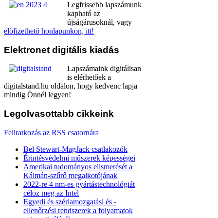
Legfrissebb lapszámunk
kapható az
újságárusoknál, vagy
előfizethető honlapunkon, itt!
Elektronet
digitális kiadás
Lapszámaink digitálisan
is elérhetőek a
digitalstand.hu oldalon, hogy kedvenc lapja
mindig Önnél legyen!
Legolvasottabb
cikkeink
Feliratkozás az RSS csatornára
Bel Stewart-MagJack csatlakozók
Érintésvédelmi műszerek képességei
Amerikai tudományos elismerését a
Kálmán-szűrő megalkotójának
2022-re 4 nm-es gyártástechnológiát
céloz meg az Intel
Egyedi és szériamozgatási és -
ellenőrzési rendszerek a folyamatok