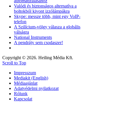
automatizálásához
Valódi és biztonságos alternatíva a
boltokból kivont izzólámpákra
Skype: messze több, mint egy VoIP-
telefon
A Szilícium-völgy válasza a globális
válságra
National Instruments
A pendrájv sem csodaszer!
Copyright © 2026. Heiling Média Kft.
Scroll to Top
Impresszum
Mediakit (English)
Médiaajánlat
Adatvédelmi nyilatkozat
Rólunk
Kapcsolat