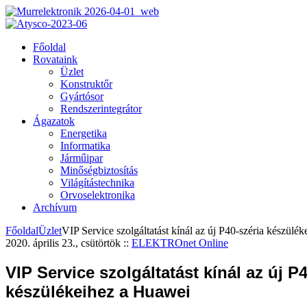
Főoldal
Rovataink
Üzlet
Konstruktőr
Gyártósor
Rendszerintegrátor
Ágazatok
Energetika
Informatika
Járműipar
Minőségbiztosítás
Világítástechnika
Orvoselektronika
Archívum
Főoldal
Üzlet
VIP Service szolgáltatást kínál az új P40-széria készülé
2020. április 23., csütörtök
::
ELEKTROnet Online
VIP Service szolgáltatást kínál az új P
készülékeihez a Huawei