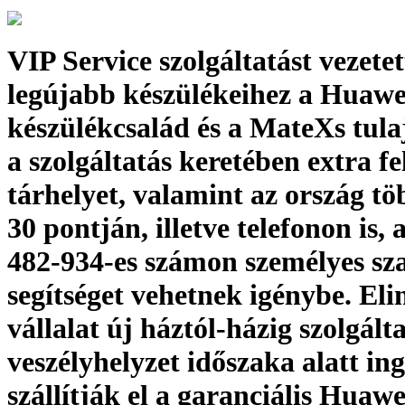
VIP Service szolgáltatást vezetet
legújabb készülékeihez a Huawe
készülékcsalád és a MateXs tula
a szolgáltatás keretében extra fe
tárhelyet, valamint az ország t
30 pontján, illetve telefonon is, 
482-934-es számon személyes sz
segítséget vehetnek igénybe. Eli
vállalat új háztól-házig szolgálta
veszélyhelyzet időszaka alatt in
szállítják el a garanciális Huawe