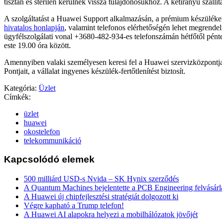
tisztán és sterilen kerülnek vissza tulajdonosukhoz. A kétirányú szállít
A szolgáltatást a Huawei Support alkalmazásán, a prémium készülék
hivatalos honlapján
, valamint telefonos elérhetőségén lehet megrendel
ügyfélszolgálati vonal +3680-482-934-es telefonszámán hétfőtől pénte
este 19.00 óra között.
Amennyiben valaki személyesen keresi fel a Huawei szervizközpontja
Pontjait, a vállalat ingyenes készülék-fertőtlenítést biztosít.
Kategória:
Üzlet
Címkék:
üzlet
huawei
okostelefon
telekommunikáció
Kapcsolódó elemek
500 milliárd USD-s Nvida – SK Hynix szerződés
A Quantum Machines bejelentette a PCB Engineering felvásárl
A Huawei új chipfejlesztési stratégiát dolgozott ki
Végre kapható a Trump telefon!
A Huawei AI alapokra helyezi a mobilhálózatok jövőjét