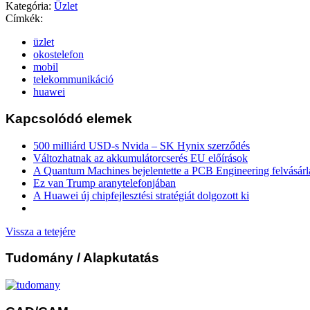
Kategória:
Üzlet
Címkék:
üzlet
okostelefon
mobil
telekommunikáció
huawei
Kapcsolódó elemek
500 milliárd USD-s Nvida – SK Hynix szerződés
Változhatnak az akkumulátorcserés EU előírások
A Quantum Machines bejelentette a PCB Engineering felvásárl
Ez van Trump aranytelefonjában
A Huawei új chipfejlesztési stratégiát dolgozott ki
Vissza a tetejére
Tudomány
/ Alapkutatás