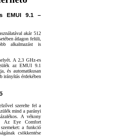
és EMUI 9.1 –
sználatával akár 512
tében átlagon felüli,
bb alkalmazást is
helyét. A 2,3 GHz-es
észülék az EMUI 9.1
tja, és automatikusan
b irányítás érdekében
ő
zővel szerelte fel a
szülék mind a parányi
zázalékos. A vékony
t. Az Eye Comfort
 szemeket: a funkció
ságának csökkentése