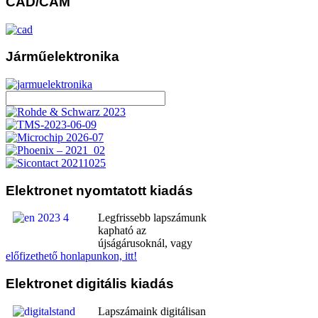
CAD/CAM
Járműelektronika
Elektronet
nyomtatott kiadás
Legfrissebb lapszámunk
kapható az
újságárusoknál, vagy
előfizethető honlapunkon, itt!
Elektronet
digitális kiadás
Lapszámaink digitálisan