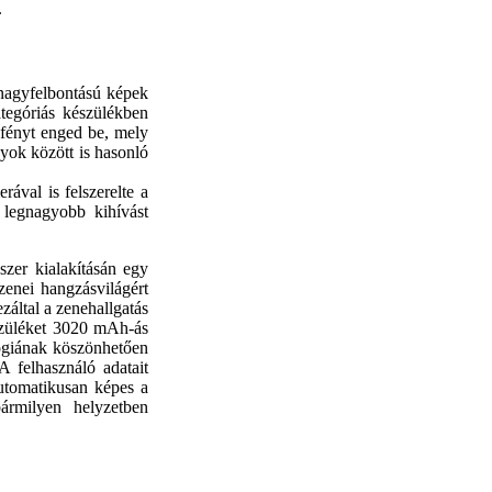
.
 nagyfelbontású képek
ategóriás készülékben
 fényt enged be, mely
yok között is hasonló
ával is felszerelte a
legnagyobb kihívást
zer kialakításán egy
zenei hangzásvilágért
záltal a zenehallgatás
szüléket 3020 mAh-ás
lógiának köszönhetően
A felhasználó adatait
utomatikusan képes a
bármilyen helyzetben