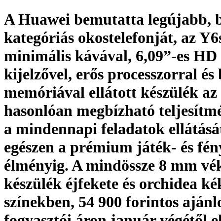
A Huawei bemutatta legújabb, 
kategóriás okostelefonját, az Y6s
minimális kávával, 6,09”-es HD
kijelzővel, erős processzorral és
memóriával ellátott készülék az
hasonlóan megbízható teljesítm
a mindennapi feladatok ellátásá
egészen a prémium játék- és fén
élményig. A mindössze 8 mm vé
készülék éjfekete és orchidea ké
színekben, 54 900 forintos ajánl
fogyasztói áron január végétől e