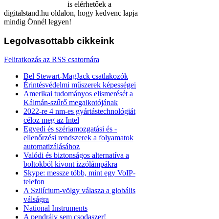
is elérhetőek a
digitalstand.hu oldalon, hogy kedvenc lapja
mindig Önnél legyen!
Legolvasottabb
cikkeink
Feliratkozás az RSS csatornára
Bel Stewart-MagJack csatlakozók
Érintésvédelmi műszerek képességei
Amerikai tudományos elismerését a
Kálmán-szűrő megalkotójának
2022-re 4 nm-es gyártástechnológiát
céloz meg az Intel
Egyedi és szériamozgatási és -
ellenőrzési rendszerek a folyamatok
automatizálásához
Valódi és biztonságos alternatíva a
boltokból kivont izzólámpákra
Skype: messze több, mint egy VoIP-
telefon
A Szilícium-völgy válasza a globális
válságra
National Instruments
A pendrájv sem csodaszer!