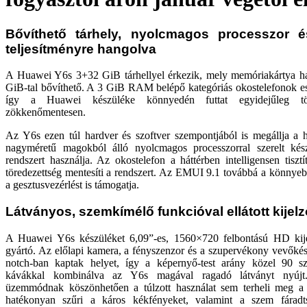
Bővíthető tárhely, nyolcmagos processzor 
teljesítményre hangolva
A Huawei Y6s 3+32 GiB tárhellyel érkezik, mely memóriakártya ha
GiB-tal bővíthető. A 3 GiB RAM belépő kategóriás okostelefonok ese
így a Huawei készüléke könnyedén futtat egyidejűleg tö
zökkenőmentesen.
Az Y6s ezen túl hardver és szoftver szempontjából is megállja a 
nagyméretű magokból álló nyolcmagos processzorral szerelt k
rendszert használja. Az okostelefon a háttérben intelligensen tisztí
töredezettség mentesíti a rendszert. Az EMUI 9.1 továbbá a könnyeb
a gesztusvezérlést is támogatja.
Látványos, szemkímélő funkcióval ellátott kijelz
A Huawei Y6s készüléket 6,09”-es, 1560×720 felbontású HD kijel
gyártó. Az előlapi kamera, a fényszenzor és a szupervékony vevőké
notch-ban kaptak helyet, így a képernyő-test arány közel 90 s
kávákkal kombinálva az Y6s magával ragadó látványt nyúj
üzemmódnak köszönhetően a túlzott használat sem terheli meg a
hatékonyan szűri a káros kékfényeket, valamint a szem fáradt