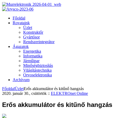
Főoldal
Rovataink
Üzlet
Konstruktőr
Gyártósor
Rendszerintegrátor
Ágazatok
Energetika
Informatika
Járműipar
Minőségbiztosítás
Világítástechnika
Orvoselektronika
Archívum
Főoldal
Üzlet
Erős akkumulátor és kitűnő hangzás
2020. január 30., csütörtök
::
ELEKTROnet Online
Erős akkumulátor és kitűnő hangzás