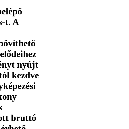
belépő
-t. A
 bővíthető
 elődeihez
ényt nyújt
tól kezdve
yképezési
kony
k
ott bruttó
lérhető