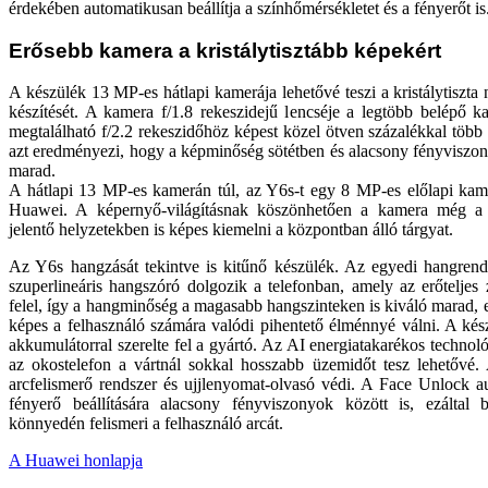
érdekében automatikusan beállítja a színhőmérsékletet és a fényerőt is
Erősebb kamera a kristálytisztább képekért
A készülék 13 MP-es hátlapi kamerája lehetővé teszi a kristálytiszta
készítését. A kamera f/1.8 rekeszidejű lencséje a legtöbb belépő k
megtalálható f/2.2 rekeszidőhöz képest közel ötven százalékkal több
azt eredményezi, hogy a képminőség sötétben és alacsony fényviszon
marad.
A hátlapi 13 MP-es kamerán túl, az Y6s-t egy 8 MP-es előlapi kamer
Huawei. A képernyő-világításnak köszönhetően a kamera még a 
jelentő helyzetekben is képes kiemelni a központban álló tárgyat.
Az Y6s hangzását tekintve is kitűnő készülék. Az egyedi hangrends
szuperlineáris hangszóró dolgozik a telefonban, amely az erőteljes 
felel, így a hangminőség a magasabb hangszinteken is kiváló marad, e
képes a felhasználó számára valódi pihentető élménnyé válni. A ké
akkumulátorral szerelte fel a gyártó. Az AI energiatakarékos techno
az okostelefon a vártnál sokkal hosszabb üzemidőt tesz lehetővé. 
arcfelismerő rendszer és ujjlenyomat-olvasó védi. A Face Unlock a
fényerő beállítására alacsony fényviszonyok között is, ezáltal 
könnyedén felismeri a felhasználó arcát.
A Huawei honlapja