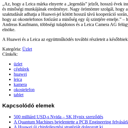
„Az, hogy a Leica márka elnyerte a „legendás” jelzőt, hosszú évek in
és minőségi munkájának eredménye. Nagy örömömre szolgál, hogy a
szaktudását adhatja a Huawei-jel kötött hosszú távú kooperáció során,
hogy az okostelefonos fotózást a minőség egy új szintjére emelje.” – 
Andreas Kaufmann, többségi tulajdonos és a Leica Camera AG felügy
elnöke.
A Huawei és a Leica az együttműködés további részleteit a későbbiek
Kategória:
Üzlet
Címkék:
üzlet
céghírek
huawei
leica
kamera
okostelefon
tablet
Kapcsolódó elemek
500 milliárd USD-s Nvida – SK Hynix szerződés
A Quantum Machines bejelentette a PCB Engineering felvásárl
A Huawei új chipfejlesztési stratégiát dolgozott ki