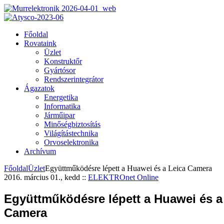
Főoldal
Rovataink
Üzlet
Konstruktőr
Gyártósor
Rendszerintegrátor
Ágazatok
Energetika
Informatika
Járműipar
Minőségbiztosítás
Világítástechnika
Orvoselektronika
Archívum
Főoldal
Üzlet
Együttműködésre lépett a Huawei és a Leica Camera
2016. március 01., kedd
::
ELEKTROnet Online
Együttműködésre lépett a Huawei és a
Camera