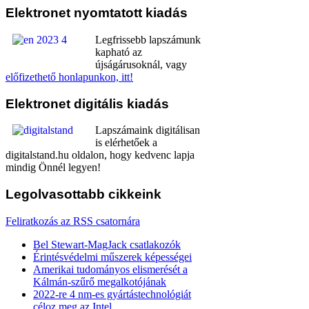
Elektronet
nyomtatott kiadás
Legfrissebb lapszámunk
kapható az
újságárusoknál, vagy
előfizethető honlapunkon, itt!
Elektronet
digitális kiadás
Lapszámaink digitálisan
is elérhetőek a
digitalstand.hu oldalon, hogy kedvenc lapja
mindig Önnél legyen!
Legolvasottabb
cikkeink
Feliratkozás az RSS csatornára
Bel Stewart-MagJack csatlakozók
Érintésvédelmi műszerek képességei
Amerikai tudományos elismerését a
Kálmán-szűrő megalkotójának
2022-re 4 nm-es gyártástechnológiát
céloz meg az Intel