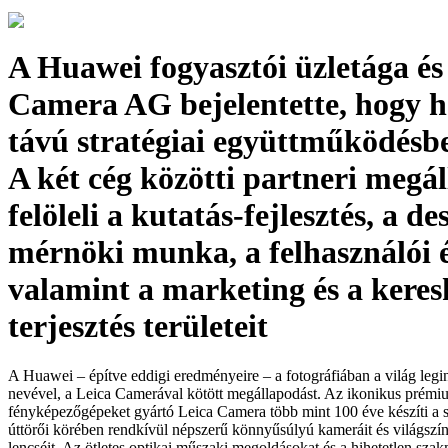
A Huawei fogyasztói üzletága és
Camera AG bejelentette, hogy h
távú stratégiai együttműködésbe
A két cég közötti partneri megá
felöleli a kutatás-fejlesztés, a de
mérnöki munka, a felhasználói 
valamint a marketing és a kere
terjesztés területeit
A Huawei – építve eddigi eredményeire – a fotográfiában a világ leg
nevével, a Leica Camerával kötött megállapodást. Az ikonikus prémi
fényképezőgépeket gyártó Leica Camera több mint 100 éve készíti a 
úttörői körében rendkívül népszerű könnyűsúlyú kameráit és világszí
lencséit. Az ötletes optikai műszaki megoldásokat és a hihetetlen szak