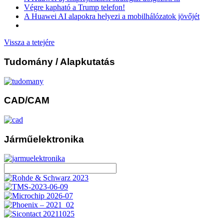
Végre kapható a Trump telefon!
A Huawei AI alapokra helyezi a mobilhálózatok jövőjét
Vissza a tetejére
Tudomány
/ Alapkutatás
CAD/CAM
Járműelektronika