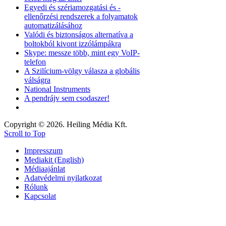
Egyedi és szériamozgatási és -
ellenőrzési rendszerek a folyamatok
automatizálásához
Valódi és biztonságos alternatíva a
boltokból kivont izzólámpákra
Skype: messze több, mint egy VoIP-
telefon
A Szilícium-völgy válasza a globális
válságra
National Instruments
A pendrájv sem csodaszer!
Copyright © 2026. Heiling Média Kft.
Scroll to Top
Impresszum
Mediakit (English)
Médiaajánlat
Adatvédelmi nyilatkozat
Rólunk
Kapcsolat