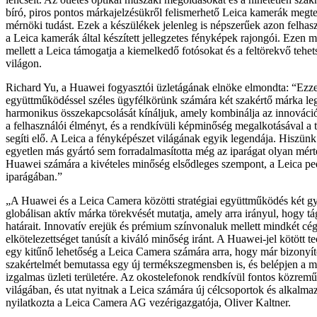
bíró, piros pontos márkajelzésükről felismerhető Leica kamerák megte
mérnöki tudást. Ezek a készülékek jelenleg is népszerűek azon felhas
a Leica kamerák által készített jellegzetes fényképek rajongói. Ezen
mellett a Leica támogatja a kiemelkedő fotósokat és a feltörekvő tehet
világon.
Richard Yu, a Huawei fogyasztói üzletágának elnöke elmondta: “Ezzel
együttműködéssel széles ügyfélkörünk számára két szakértő márka le
harmonikus összekapcsolását kínáljuk, amely kombinálja az innovációt 
a felhasználói élményt, és a rendkívüli képminőség megalkotásával a t
segíti elő. A Leica a fényképészet világának egyik legendája. Hiszün
egyetlen más gyártó sem forradalmasította még az iparágat olyan mért
Huawei számára a kivételes minőség elsődleges szempont, a Leica ped
iparágában.”
„A Huawei és a Leica Camera közötti stratégiai együttműködés két g
globálisan aktív márka törekvését mutatja, amely arra irányul, hogy tá
határait. Innovatív erejük és prémium színvonaluk mellett mindkét cég
elkötelezettséget tanúsít a kiváló minőség iránt. A Huawei-jel kötött t
egy kitűnő lehetőség a Leica Camera számára arra, hogy már bizonyíto
szakértelmét bemutassa egy új termékszegmensben is, és belépjen a m
izgalmas üzleti területére. Az okostelefonok rendkívül fontos közrem
világában, és utat nyitnak a Leica számára új célcsoportok és alkalmazá
nyilatkozta a Leica Camera AG vezérigazgatója, Oliver Kaltner.