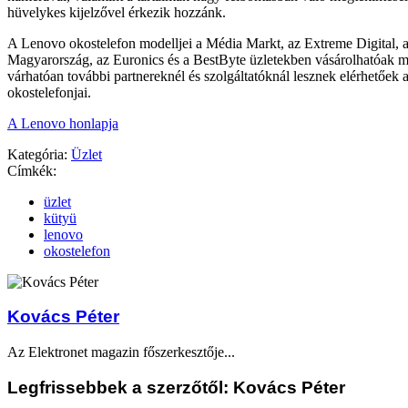
hüvelykes kijelzővel érkezik hozzánk.
A Lenovo okostelefon modelljei a Média Markt, az Extreme Digital, 
Magyarország, az Euronics és a BestByte üzletekben vásárolhatóak 
várhatóan további partnereknél és szolgáltatóknál lesznek elérhetőek
okostelefonjai.
A Lenovo honlapja
Kategória:
Üzlet
Címkék:
üzlet
kütyü
lenovo
okostelefon
Kovács Péter
Az Elektronet magazin főszerkesztője...
Legfrissebbek a szerzőtől: Kovács Péter