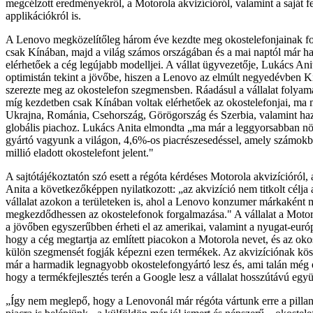
megcélzott eredményekről, a Motorola akvizícióról, valamint a saját fe
applikációkról is.
A Lenovo megközelítőleg három éve kezdte meg okostelefonjainak fo
csak Kínában, majd a világ számos országában és a mai naptól már h
elérhetőek a cég legújabb modelljei. A vállat ügyvezetője, Lukács Ani
optimistán tekint a jövőbe, hiszen a Lenovo az elmúlt negyedévben K
szerezte meg az okostelefon szegmensben. Ráadásul a vállalat folyama
míg kezdetben csak Kínában voltak elérhetőek az okostelefonjai, ma 
Ukrajna, Románia, Csehország, Görögország és Szerbia, valamint hazá
globális piachoz. Lukács Anita elmondta „ma már a leggyorsabban n
gyártó vagyunk a világon, 4,6%-os piacrészesedéssel, amely számokb
millió eladott okostelefont jelent."
A sajtótájékoztatón szó esett a régóta kérdéses Motorola akvizícióról
Anita a következőképpen nyilatkozott: „az akvizíció nem titkolt célja 
vállalat azokon a területeken is, ahol a Lenovo konzumer márkaként 
megkezdődhessen az okostelefonok forgalmazása." A vállalat a Moto
a jövőben egyszerűbben érheti el az amerikai, valamint a nyugat-európa
hogy a cég megtartja az említett piacokon a Motorola nevet, és az oko
külön szegmensét fogják képezni ezen termékek. Az akvizíciónak k
már a harmadik legnagyobb okostelefongyártó lesz és, ami talán még e
hogy a termékfejlesztés terén a Google lesz a vállalat hosszútávú egy
„Így nem meglepő, hogy a Lenovonál már régóta vártunk erre a pilla