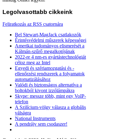
Legolvasottabb
cikkeink
Feliratkozás az RSS csatornára
Bel Stewart-MagJack csatlakozók
Érintésvédelmi műszerek képességei
Amerikai tudományos elismerését a
Kálmán-szűrő megalkotójának
2022-re 4 nm-es gyártástechnológiát
céloz meg az Intel
Egyedi és szériamozgatási és -
ellenőrzési rendszerek a folyamatok
automatizálásához
Valódi és biztonságos alternatíva a
boltokból kivont izzólámpákra
Skype: messze több, mint egy VoIP-
telefon
A Szilícium-völgy válasza a globális
válságra
National Instruments
A pendrájv sem csodaszer!