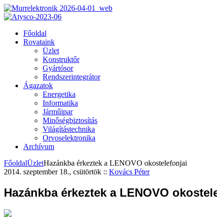
Főoldal
Rovataink
Üzlet
Konstruktőr
Gyártósor
Rendszerintegrátor
Ágazatok
Energetika
Informatika
Járműipar
Minőségbiztosítás
Világítástechnika
Orvoselektronika
Archívum
Főoldal
Üzlet
Hazánkba érkeztek a LENOVO okostelefonjai
2014. szeptember 18., csütörtök
::
Kovács Péter
Hazánkba érkeztek a LENOVO okostele