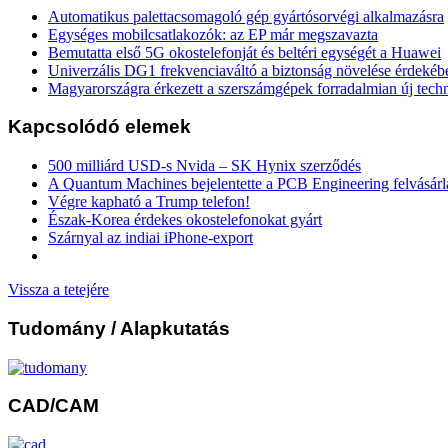
Automatikus palettacsomagoló gép gyártósorvégi alkalmazásra
Egységes mobilcsatlakozók: az EP már megszavazta
Bemutatta első 5G okostelefonját és beltéri egységét a Huawei
Univerzális DG1 frekvenciaváltó a biztonság növelése érdekéb
Magyarországra érkezett a szerszámgépek forradalmian új tech
Kapcsolódó elemek
500 milliárd USD-s Nvida – SK Hynix szerződés
A Quantum Machines bejelentette a PCB Engineering felvásárl
Végre kapható a Trump telefon!
Észak-Korea érdekes okostelefonokat gyárt
Szárnyal az indiai iPhone-export
Vissza a tetejére
Tudomány
/ Alapkutatás
CAD/CAM