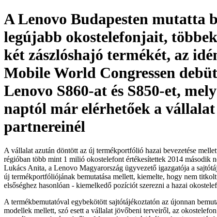
A Lenovo Budapesten mutatta 
legújabb okostelefonjait, többek
két zászlóshajó termékét, az idé
Mobile World Congressen debüt
Lenovo S860-at és S850-et, mel
naptól már elérhetőek a vállalat
partnereinél
A vállalat azután döntött az új termékportfólió hazai bevezetése mell
régióban több mint 1 milió okostelefont értékesítettek 2014 második
Lukács Anita, a Lenovo Magyarország ügyvezető igazgatója a sajtótáj
új termékportfóliójának bemutatása mellett, kiemelte, hogy nem titkolt
elsőséghez hasonlóan - kiemelkedő pozíciót szerezni a hazai okostel
A termékbemutatóval egybekötött sajtótájékoztatón az újonnan bemuta
modellek mellett, szó esett a vállalat jövőbeni terveiről, az okostele