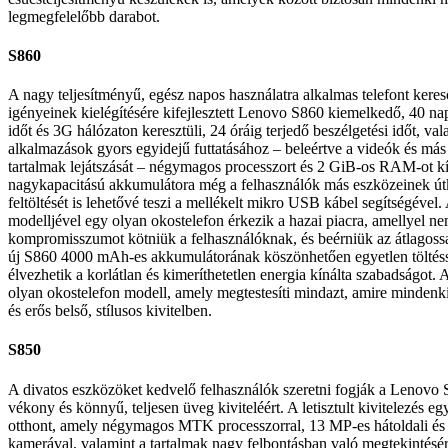
legmegfelelőbb darabot.
S860
A nagy teljesítményű, egész napos használatra alkalmas telefont kere
igényeinek kielégítésére kifejlesztett Lenovo S860 kiemelkedő, 40 nap
időt és 3G hálózaton keresztüli, 24 óráig terjedő beszélgetési időt, val
alkalmazások gyors egyidejű futtatásához – beleértve a videók és má
tartalmak lejátszását – négymagos processzort és 2 GiB-os RAM-ot k
nagykapacitású akkumulátora még a felhasználók más eszközeinek ú
feltöltését is lehetővé teszi a mellékelt mikro USB kábel segítségével. 
modelljével egy olyan okostelefon érkezik a hazai piacra, amellyel ne
kompromisszumot kötniük a felhasználóknak, és beérniük az átlagossa
új S860 4000 mAh-es akkumulátorának köszönhetően egyetlen töltéss
élvezhetik a korlátlan és kimeríthetetlen energia kínálta szabadságot
olyan okostelefon modell, amely megtestesíti mindazt, amire mindenki 
és erős belső, stílusos kivitelben.
S850
A divatos eszközöket kedvelő felhasználók szeretni fogják a Lenovo 
vékony és könnyű, teljesen üveg kiviteléért. A letisztult kivitelezés eg
otthont, amely négymagos MTK processzorral, 13 MP-es hátoldali és 
kamerával, valamint a tartalmak nagy felbontásban való megtekintésé