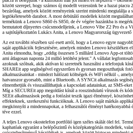
piacra is belépjünk - a külföldön már jól ismert és népszerű – okostel
között szerepel, hogy számos új modellt vezessünk be a hazai piacra 
bezárólag, amelyek között reményeink szerint mindenki megtalálja a 
legtökéletesebb darabot. A most debütáló modellek között megtalálhat
termékünk a Lenovo S860 és S850, de év végére hazánkba is megérk
bemutatott díjnyertes csúcsmodelljeink, a Lenovo Vibe Z2 Pro és a V
a sajtótájékoztatón Lukács Anita, a Lenovo Magyarország ügyvezető 
Az est további részében szó esett arról, hogy a Lenovo egyre nagyobb
saját applikációk fejlesztésére, amelyek minden Lenovo készüléken e
Anita elmondta, hogy „eddig összesen 5 milliárd Lenovo App-ot töltöt
ami átlagosan naponta 24 millió letöltést jelent." A vállalat legfontos
azoknak szólnak, akik aktívan ki szeretnék használni a telefonjuk kíná
SHAREit app segítségével egyszerűen és gyorsan megoszthatjuk fotó
alkalmazásainkat - mindezt hálózati költségek és WiFi nélkül -, amel
hatvanszor gyorsabb, mint a Bluetooth. A SYNCit alkalmazás segítsé
elmenthetjük és visszaállíthatjuk a kapcsolati adatainkat, az SMS-eket é
Míg a SECUREit app megoldást kínál a rosszindulatú vírusok és kód
SEEit alkalmazások pedig a fotózást teszik igazi élménnyé, köszönhe
effekteknek, szerkesztési funkcióknak. A Lenovo saját márkás appliká
megkönnyíti a mindennapokat, a felhasználói élményt hatékonyabbá 
téve ezzel.
A teljes Lenovo okostelefon portfólió igen széles skálát ölel fel. Term
kaphatóak egyaránt a belépőszintű és középkategóriás modellek, vala
csúcsteljesítményű készülékek is, amelyek között biztosan mindenki 