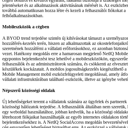
cégen belülről és kívülről egyaránt, ráadásul biztosítja a szükséges me
jelentéseket és az alkalmazások aktivitásának mérését is. Az eszköz
továbbá automatikusan hozza létre és kezeli a felhasználói fiókokat a
felhőalkalmazásokban.
Mobileszközök a cégben
A BYOD trend terjedése szintén új kihívásokat támaszt a személyazo
hozzáférés-kezelés terén, hiszen az alkalmazottak az okostelefonjaikról 
szeretnének hozzáférni a vállalati erőforrásokhoz, ez azonban bizton
vezet. Hatékony megoldás erre a hamarosan megjelenő NetIQ Mobil
egypontos bejelentkezést tesz lehetővé a mobileszközökön, egyszerűe
felhasználók és az adminisztrátorok számára, és csökkenti az elvesztet
készülékek kockázatait. A mobilos jogosultságkezelés kiegészíthető
Mobile Management mobil eszközfelügyeleti megoldással, amely átfogó
vállalati infrastruktúrában található eszközök, illetve az igénybe vehet
Népszerű közösségi oldalak
Új lehetőségeket teremt a vállalatok számára az ügyfelek és partnerek
közösségi hálózatok terjedése. A felhasználók általában nem szeretik, h
egy weboldal használatához, jobban kedvelik, ha a közösségi oldala
létrehozott fiókjaikat használhatják az egyéb internetes oldalakon tört
bejelentkezésekhez is. A NetIQ SocialAccess megoldás bevezetéséve
cég egyszerűen lehetőséget biztosíthat erre. Az eszközzel a vállalato