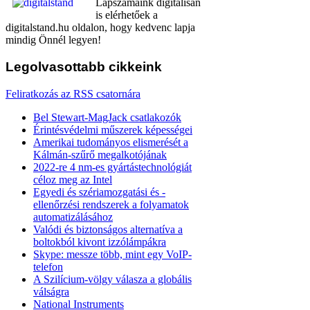
Lapszámaink digitálisan
is elérhetőek a
digitalstand.hu oldalon, hogy kedvenc lapja
mindig Önnél legyen!
Legolvasottabb
cikkeink
Feliratkozás az RSS csatornára
Bel Stewart-MagJack csatlakozók
Érintésvédelmi műszerek képességei
Amerikai tudományos elismerését a
Kálmán-szűrő megalkotójának
2022-re 4 nm-es gyártástechnológiát
céloz meg az Intel
Egyedi és szériamozgatási és -
ellenőrzési rendszerek a folyamatok
automatizálásához
Valódi és biztonságos alternatíva a
boltokból kivont izzólámpákra
Skype: messze több, mint egy VoIP-
telefon
A Szilícium-völgy válasza a globális
válságra
National Instruments