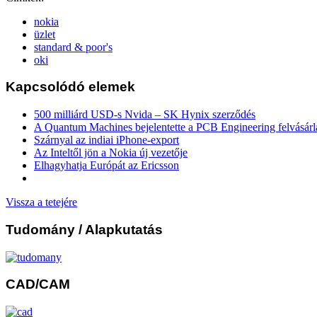
nokia
üzlet
standard & poor's
oki
Kapcsolódó elemek
500 milliárd USD-s Nvida – SK Hynix szerződés
A Quantum Machines bejelentette a PCB Engineering felvásárl
Szárnyal az indiai iPhone-export
Az Inteltől jön a Nokia új vezetője
Elhagyhatja Európát az Ericsson
Vissza a tetejére
Tudomány
/ Alapkutatás
CAD/CAM