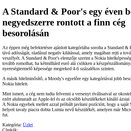
A Standard & Poor's egy éven b
negyedszerre rontott a finn cég
besorolásán
Az éppen még befektetésre ajánlott kategóriába sorolta a Standard & 
távú adósságát, ráadásul negatív kilátással, amely magában rejti a tov
veszélyét. A Standard & Poor's elemzője szerint a Nokia hitelképesség
tovább romolhat, ha kétmilliárd euró alá csökken a készpénzállomány
nyereségtermelő képessége megreked 4-6 százalékos szinten.
A másik hitelminősítő, a Moody's egyelőre egy kategóriával jobb besor
Nokia hiteleit.
Mint ismert, a cég nem tudta felvenni a versenyt riválisaival az okost
ezért alulmaradt az Apple-lel és az olcsóbb készülékeket kínáló ázsia
A Nokia egyebek mellett azzal próbált javítani pozícióit, hogy a saját
helyett tavaly piacra dobta Lumia nevű készülékét, amelyen már Micro
fut.
Kategória:
Üzlet
Címkék: