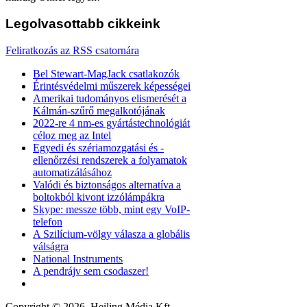
Legolvasottabb
cikkeink
Feliratkozás az RSS csatornára
Bel Stewart-MagJack csatlakozók
Érintésvédelmi műszerek képességei
Amerikai tudományos elismerését a
Kálmán-szűrő megalkotójának
2022-re 4 nm-es gyártástechnológiát
céloz meg az Intel
Egyedi és szériamozgatási és -
ellenőrzési rendszerek a folyamatok
automatizálásához
Valódi és biztonságos alternatíva a
boltokból kivont izzólámpákra
Skype: messze több, mint egy VoIP-
telefon
A Szilícium-völgy válasza a globális
válságra
National Instruments
A pendrájv sem csodaszer!
Copyright © 2026. Heiling Média Kft.