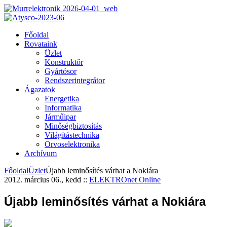
Főoldal
Rovataink
Üzlet
Konstruktőr
Gyártósor
Rendszerintegrátor
Ágazatok
Energetika
Informatika
Járműipar
Minőségbiztosítás
Világítástechnika
Orvoselektronika
Archívum
Főoldal
Üzlet
Újabb leminősítés várhat a Nokiára
2012. március 06., kedd
::
ELEKTROnet Online
Újabb leminősítés várhat a Nokiára