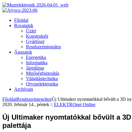
Főoldal
Rovataink
Üzlet
Konstruktőr
Gyártósor
Rendszerintegrátor
Ágazatok
Energetika
Informatika
Járműipar
Minőségbiztosítás
Világítástechnika
Orvoselektronika
Archívum
Főoldal
Rendszerintegrátor
Új Ultimaker nyomtatókkal bővült a 3D nyo
2020. február 14., péntek
::
ELEKTROnet Online
Új Ultimaker nyomtatókkal bővült a 3
palettája