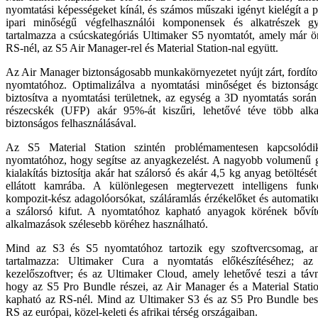
nyomtatási képességeket kínál, és számos műszaki igényt kielégít a p
ipari minőségű végfelhasználói komponensek és alkatrészek g
tartalmazza a csúcskategóriás Ultimaker S5 nyomtatót, amely már ö
RS-nél, az S5 Air Manager-rel és Material Station-nal együtt.
Az Air Manager biztonságosabb munkakörnyezetet nyújt zárt, fordítot
nyomtatóhoz. Optimalizálva a nyomtatási minőséget és biztonságos 
biztosítva a nyomtatási területnek, az egység a 3D nyomtatás során
részecskék (UFP) akár 95%-át kiszűri, lehetővé téve több alk
biztonságos felhasználásával.
Az S5 Material Station szintén problémamentesen kapcsolód
nyomtatóhoz, hogy segítse az anyagkezelést. A nagyobb volumenű gy
kialakítás biztosítja akár hat szálorsó és akár 4,5 kg anyag betöltésé
ellátott kamrába. A különlegesen megtervezett intelligens fun
kompozit-kész adagolóorsókat, száláramlás érzékelőket és automatik
a szálorsó kifut. A nyomtatóhoz kapható anyagok körének bővíté
alkalmazások szélesebb köréhez használható.
Mind az S3 és S5 nyomtatóhoz tartozik egy szoftvercsomag, a
tartalmazza: Ultimaker Cura a nyomtatás előkészítéséhez; a
kezelőszoftver; és az Ultimaker Cloud, amely lehetővé teszi a táv
hogy az S5 Pro Bundle részei, az Air Manager és a Material Statio
kapható az RS-nél. Mind az Ultimaker S3 és az S5 Pro Bundle beszá
RS az európai, közel-keleti és afrikai térség országaiban.