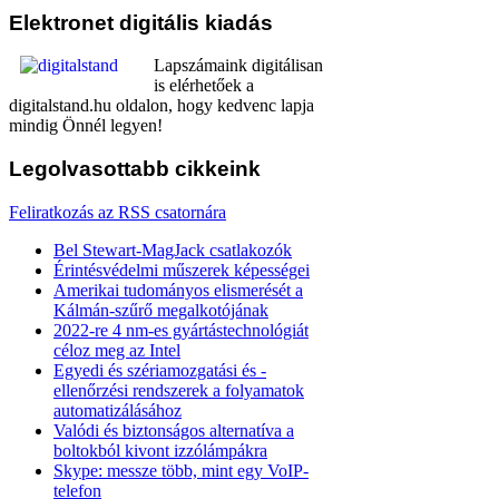
Elektronet
digitális kiadás
Lapszámaink digitálisan
is elérhetőek a
digitalstand.hu oldalon, hogy kedvenc lapja
mindig Önnél legyen!
Legolvasottabb
cikkeink
Feliratkozás az RSS csatornára
Bel Stewart-MagJack csatlakozók
Érintésvédelmi műszerek képességei
Amerikai tudományos elismerését a
Kálmán-szűrő megalkotójának
2022-re 4 nm-es gyártástechnológiát
céloz meg az Intel
Egyedi és szériamozgatási és -
ellenőrzési rendszerek a folyamatok
automatizálásához
Valódi és biztonságos alternatíva a
boltokból kivont izzólámpákra
Skype: messze több, mint egy VoIP-
telefon