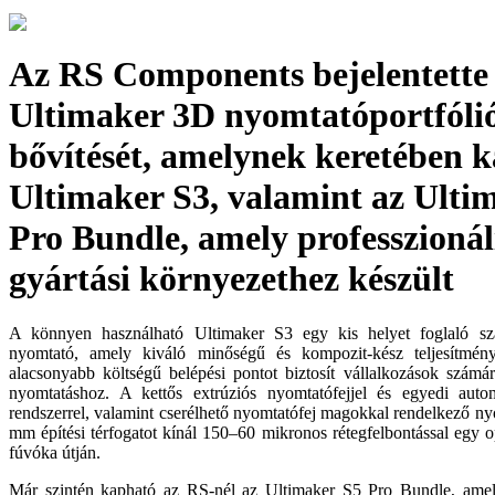
Az RS Components bejelentette
Ultimaker 3D nyomtatóportfóli
bővítését, amelynek keretében 
Ultimaker S3, valamint az Ulti
Pro Bundle, amely professzionál
gyártási környezethez készült
A könnyen használható Ultimaker S3 egy kis helyet foglaló s
nyomtató, amely kiváló minőségű és kompozit-kész teljesítmén
alacsonyabb költségű belépési pontot biztosít vállalkozások számá
nyomtatáshoz. A kettős extrúziós nyomtatófejjel és egyedi aut
rendszerrel, valamint cserélhető nyomtatófej magokkal rendelkező 
mm építési térfogatot kínál 150–60 mikronos rétegfelbontással egy 
fúvóka útján.
Már szintén kapható az RS-nél az Ultimaker S5 Pro Bundle, amel