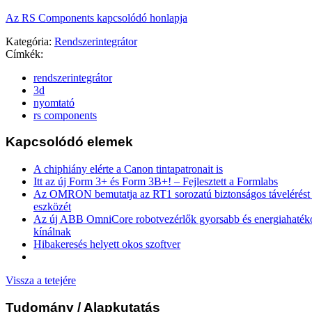
Az RS Components kapcsolódó honlapja
Kategória:
Rendszerintegrátor
Címkék:
rendszerintegrátor
3d
nyomtató
rs components
Kapcsolódó elemek
A chiphiány elérte a Canon tintapatronait is
Itt az új Form 3+ és Form 3B+! – Fejlesztett a Formlabs
Az OMRON bemutatja az RT1 sorozatú biztonságos távelérést b
eszközét
Az új ABB OmniCore robotvezérlők gyorsabb és energiahaték
kínálnak
Hibakeresés helyett okos szoftver
Vissza a tetejére
Tudomány
/ Alapkutatás