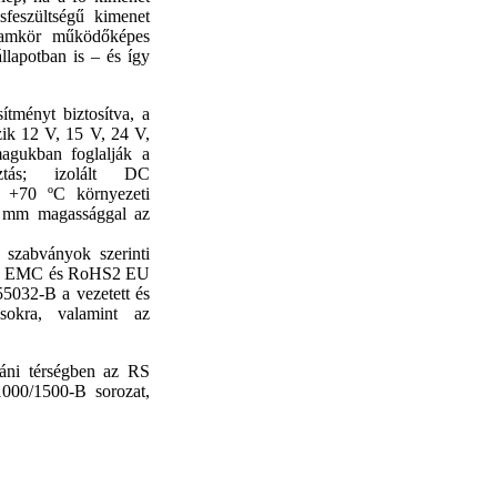
isfeszültségű kimenet
 áramkör működőképes
lapotban is – és így
ményt biztosítva, a
ik 12 V, 15 V, 24 V,
agukban foglalják a
sztás; izolált DC
ár +70 ºC környezeti
 mm magassággal az
szabványok szerinti
ozó, EMC és RoHS2 EU
5032-B a vezetett és
sokra, valamint az
ceáni térségben az RS
1000/1500-B sorozat,