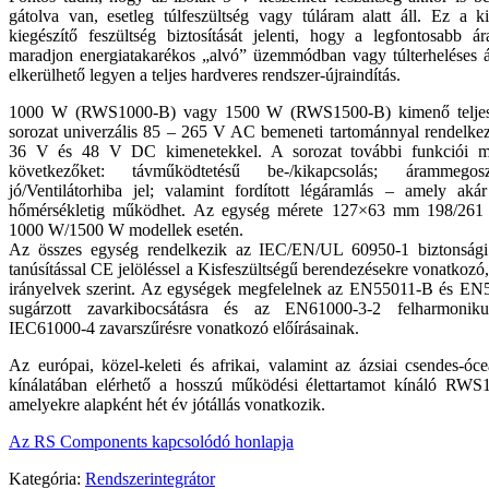
gátolva van, esetleg túlfeszültség vagy túláram alatt áll. Ez a k
kiegészítő feszültség biztosítását jelenti, hogy a legfontosabb
maradjon energiatakarékos „alvó” üzemmódban vagy túlterheléses ál
elkerülhető legyen a teljes hardveres rendszer-újraindítás.
1000 W (RWS1000-B) vagy 1500 W (RWS1500-B) kimenő teljesít
sorozat univerzális 85 – 265 V AC bemeneti tartománnyal rendelkez
36 V és 48 V DC kimenetekkel. A sorozat további funkciói m
következőket: távműködtetésű be-/kikapcsolás; árammego
jó/Ventilátorhiba jel; valamint fordított légáramlás – amely ak
hőmérsékletig működhet. Az egység mérete 127×63 mm 198/261
1000 W/1500 W modellek esetén.
Az összes egység rendelkezik az IEC/EN/UL 60950-1 biztonsági 
tanúsítással CE jelöléssel a Kisfeszültségű berendezésekre vonatk
irányelvek szerint. Az egységek megfelelnek az EN55011-B és EN5
sugárzott zavarkibocsátásra és az EN61000-3-2 felharmoniku
IEC61000-4 zavarszűrésre vonatkozó előírásainak.
Az európai, közel-keleti és afrikai, valamint az ázsiai csendes-ó
kínálatában elérhető a hosszú működési élettartamot kínáló RWS
amelyekre alapként hét év jótállás vonatkozik.
Az RS Components kapcsolódó honlapja
Kategória:
Rendszerintegrátor