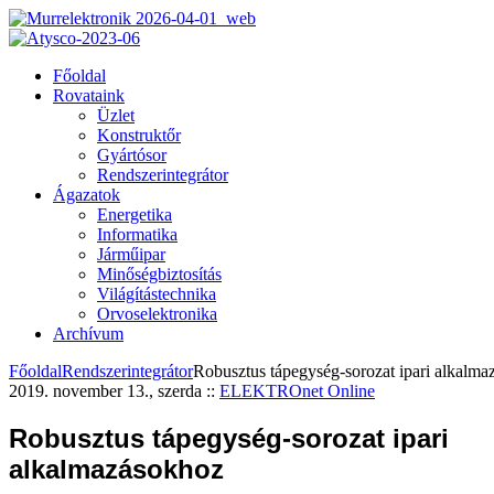
Főoldal
Rovataink
Üzlet
Konstruktőr
Gyártósor
Rendszerintegrátor
Ágazatok
Energetika
Informatika
Járműipar
Minőségbiztosítás
Világítástechnika
Orvoselektronika
Archívum
Főoldal
Rendszerintegrátor
Robusztus tápegység-sorozat ipari alkalm
2019. november 13., szerda
::
ELEKTROnet Online
Robusztus tápegység-sorozat ipari
alkalmazásokhoz