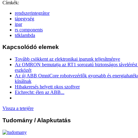
Címkék:
rendszerintegrátor
tápegység
ipar
rs components
tdklambda
Kapcsolódó elemek
Tovább csökkent az elektronikai iparunk teljesítménye
Az OMRON bemutatja az RT1 sorozatú biztonságos távelérést b
eszközét
Az új ABB OmniCore robotvezérlők gyorsabb és energiahaték
kínálnak
Hibakeresés helyett okos szoftver
Eichrecht: élen az ABB...
Vissza a tetejére
Tudomány
/ Alapkutatás