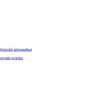
iztosító informatikai
onyabb gyártást