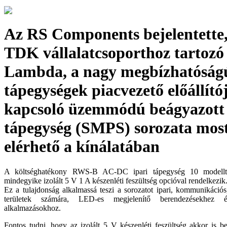
Az RS Components bejelentette,
TDK vállalatcsoporthoz tartoz
Lambda, a nagy megbízhatóság
tápegységek piacvezető előállító
kapcsoló üzemmódú beágyazot
tápegység (SMPS) sorozata mos
elérhető a kínálatában
A költséghatékony RWS-B AC-DC ipari tápegység 10 modellt 
mindegyike izolált 5 V 1 A készenléti feszültség opcióval rendelkezik
Ez a tulajdonság alkalmassá teszi a sorozatot ipari, kommunikációs,
területek számára, LED-es megjelenítő berendezésekhez és 
alkalmazásokhoz.
Fontos tudni, hogy az izolált 5 V készenléti feszültség akkor is b