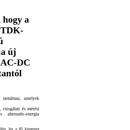
 hogy a
ó TDK-
ú
ja új
t AC-DC
tantól
tartalmaz, amelyek
.
 vizsgálati és mérési
alternatív-energia
elép, ha a fő kimenet