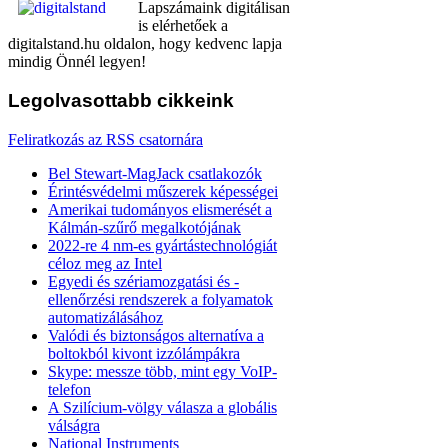
Lapszámaink digitálisan
is elérhetőek a
digitalstand.hu oldalon, hogy kedvenc lapja
mindig Önnél legyen!
Legolvasottabb
cikkeink
Feliratkozás az RSS csatornára
Bel Stewart-MagJack csatlakozók
Érintésvédelmi műszerek képességei
Amerikai tudományos elismerését a
Kálmán-szűrő megalkotójának
2022-re 4 nm-es gyártástechnológiát
céloz meg az Intel
Egyedi és szériamozgatási és -
ellenőrzési rendszerek a folyamatok
automatizálásához
Valódi és biztonságos alternatíva a
boltokból kivont izzólámpákra
Skype: messze több, mint egy VoIP-
telefon
A Szilícium-völgy válasza a globális
válságra
National Instruments