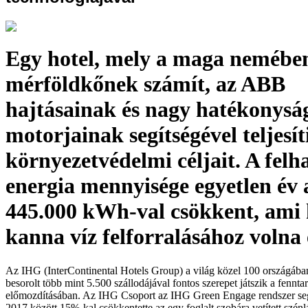
Egy hotel, mely a maga nemébe
mérföldkőnek számít, az ABB
hajtásainak és nagy hatékonysá
motorjainak segítségével teljesít
környezetvédelmi céljait. A felh
energia mennyisége egyetlen év 
445.000 kWh-val csökkent, ami 
kanna víz felforralásához volna
Az IHG (InterContinental Hotels Group) a világ közel 100 országába
besorolt több mint 5.500 szállodájával fontos szerepet játszik a fennt
előmozdításában. Az IHG Csoport az IHG Green Engage rendszer seg
2017 között 15%-kal csökkentette az egy foglalt szobára vetített szé