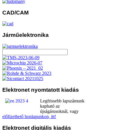
CAD/CAM
Járműelektronika
Elektronet
nyomtatott kiadás
Legfrissebb lapszámunk
kapható az
újságárusoknál, vagy
előfizethető honlapunkon, itt!
Elektronet
digitális kiadás