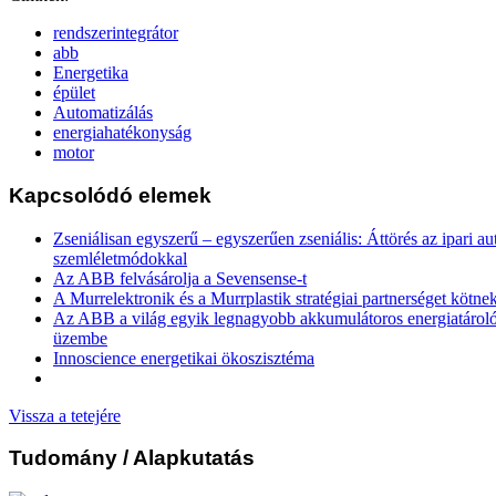
rendszerintegrátor
abb
Energetika
épület
Automatizálás
energiahatékonyság
motor
Kapcsolódó elemek
Zseniálisan egyszerű – egyszerűen zseniális: Áttörés az ipari a
szemléletmódokkal
Az ABB felvásárolja a Sevensense-t
A Murrelektronik és a Murrplastik stratégiai partnerséget kötne
Az ABB a világ egyik legnagyobb akkumulátoros energiatároló 
üzembe
Innoscience energetikai ökoszisztéma
Vissza a tetejére
Tudomány
/ Alapkutatás