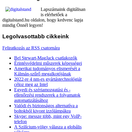
Lapszámaink digitálisan
is elérhetőek a
digitalstand.hu oldalon, hogy kedvenc lapja
mindig Önnél legyen!
Legolvasottabb
cikkeink
Feliratkozás az RSS csatornára
Bel Stewart-MagJack csatlakozók
Érintésvédelmi műszerek képességei
Amerikai tudományos elismerését a
Kálmán-szűrő megalkotójának
2022-re 4 nm-es gyártástechnológiát
céloz meg az Intel
Egyedi és szériamozgatási és -
ellenőrzési rendszerek a folyamatok
automatizálásához
Valódi és biztonságos alternatíva a
boltokból kivont izzólámpákra
Skype: messze több, mint egy VoIP-
telefon
A Szilícium-völgy válasza a globális