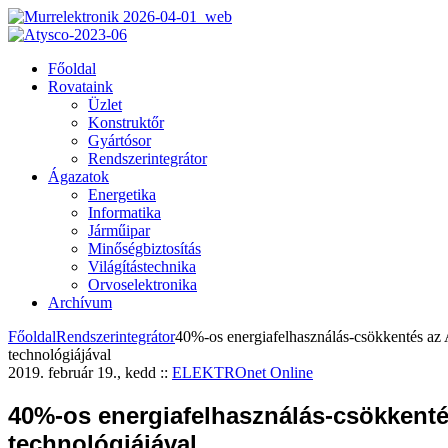
Főoldal
Rovataink
Üzlet
Konstruktőr
Gyártósor
Rendszerintegrátor
Ágazatok
Energetika
Informatika
Járműipar
Minőségbiztosítás
Világítástechnika
Orvoselektronika
Archívum
Főoldal
Rendszerintegrátor
40%-os energiafelhasználás-csökkentés a
technológiájával
2019. február 19., kedd
::
ELEKTROnet Online
40%-os energiafelhasználás-csökkent
technológiájával