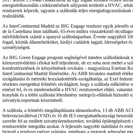
energiafelhasználás csökkentésének súlyponti területét a HVAC, tehát
rendszerek képezik, ugyanis a szállodák teljes energiafogyasztásának 
realizálódik.
Az InterContinental Madrid az IHG Engage rendszer egyik jelentős si
de la Castellana úton található, 65-éves múltra visszatekintő ötcsillago
mérföldkőnek számít a spanyol szállodaiparban. Évente nagyjából 10
fogad, köztük államelnököket, királyi családok tagjait, hírességeket és 
személyiségeit.
Az IHG Green Engage program segítségével minden szállodánknak m
környezetvédelmi célokat kell teljesítenie, de ez soha nem mehet a s
komfortérzetének és kényelmének rovására – magyarázza Esteban Ro
InterContinental Madrid főmérnöke. Az ABB hivatalos madridi értékes
szolgáltatási és mérnöki hozzáadottérték-szolgáltatója, az Exel Industria
részletes energetikai felmérés rávilágított, hogy a szálloda működése 
emészt fel, és ez mindenekelőtt a HVAC rendszereket ellátó, valamin
konyhák és a többi szállodai létesítmény melegvíz-ellátását biztosító 
szivattyúcsoportnak köszönhető.
A szálloda, a felmérés megállapításaira támaszkodva, 13 db ABB AC
frekvenciaváltóval (VSD) és 16 db IE3 energiahatékonysági besorolás
szerelte fel az említett szivattyúrendszereket, továbbá épületgépészeti
rendszerekbe integrálta azokat. A fejlesztés nagyobb stabilitást és en
biztosít a rendszer egésze számára, minthogy a motorok sebessége m