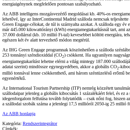
energiaigénynek megfelelően pontosan szabályozható.
Az ABB intelligens mozgásvezérlő megoldásai kb. 40%-os energiameg
lehetővé, így az InterContinental Madrid szálloda nemcsak teljesített
Green Engage-célokat, de túl is szárnyalta azokat. A szálloda egy év e
már 445.000 kilowattórányi (kWh) energiamegtakarításnál tart, ami azt
37.000 dollárral (kb. 10 millió Ft-tal) kevesebbet költött energiára, t
egészen két év alatt tervezhető módon megtérül.
Az IHG Green Engage programnak köszönhetően a szálloda szénlábn
253 tonnányi széndioxiddal (CO
) csökkent. Ha ugyanilyen nagyság
2
energiamegtakarítást lehetne elérni a világ mintegy 187.000 szállodá
adatai szerint) mindössze egynegyedében, akkor a globális CO
-kibo
2
millió tonnával lenne csökkenthető, ami három széntüzelésű erőmű be
egyenértékű.
Az International Tourism Partnership (ITP) nemrég közzétett tanulmán
szállodaipar jelenleg a globális kibocsátás 1 százalékáért felel, és ez 
idegenforgalom felfutása tovább folytatódik – csak nőni fog, hiszen az
a szállodai szobák száma a jelenlegi 17,5 millióról 2050-ig 25 millió 
Az ABB honlapja
Kategória:
Rendszerintegrátor
Címkék: