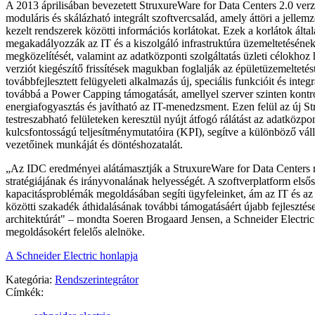
A 2013 áprilisában bevezetett StruxureWare for Data Centers 2.0 verzi
moduláris és skálázható integrált szoftvercsalád, amely áttöri a jellemz
kezelt rendszerek közötti információs korlátokat. Ezek a korlátok álta
megakadályozzák az IT és a kiszolgáló infrastruktúra üzemeltetésének
megközelítését, valamint az adatközponti szolgáltatás üzleti célokhoz 
verziót kiegészítő frissítések magukban foglalják az épületüzemelteté
továbbfejlesztett felügyeleti alkalmazás új, speciális funkcióit és integ
továbbá a Power Capping támogatását, amellyel szerver szinten kontro
energiafogyasztás és javítható az IT-menedzsment. Ezen felül az új S
testreszabható felületeken keresztül nyújt átfogó rálátást az adatközpon
kulcsfontosságú teljesítménymutatóira (KPI), segítve a különböző válla
vezetőinek munkáját és döntéshozatalát.
„Az IDC eredményei alátámasztják a StruxureWare for Data Centers
stratégiájának és irányvonalának helyességét. A szoftverplatform első
kapacitásproblémák megoldásában segíti ügyfeleinket, ám az IT és a
közötti szakadék áthidalásának további támogatásáért újabb fejlesztés
architektúrát" – mondta Soeren Brogaard Jensen, a Schneider Electric
megoldásokért felelős alelnöke.
A Schneider Electric honlapja
Kategória:
Rendszerintegrátor
Címkék: