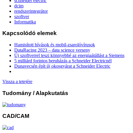
schneider electric
dcim
rendszerintegrátor
szoftver
Informatika
Kapcsolódó elemek
Hamisított hívások és mobil-zsarolóvírusok
DataRacing 2023 – data science verseny
Új szoftverrel teszi könnyebbé az energiaátállást a Siemens
5 milliárd forintos beruházás a Schneider Electricnél
Dunavecsén épít új okosgyárat a Schneider Electric
Vissza a tetejére
Tudomány
/ Alapkutatás
CAD/CAM