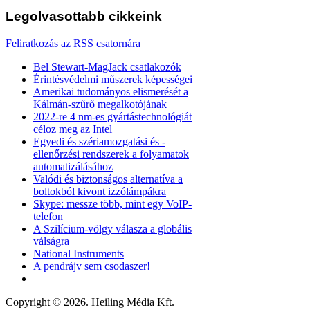
Legolvasottabb
cikkeink
Feliratkozás az RSS csatornára
Bel Stewart-MagJack csatlakozók
Érintésvédelmi műszerek képességei
Amerikai tudományos elismerését a
Kálmán-szűrő megalkotójának
2022-re 4 nm-es gyártástechnológiát
céloz meg az Intel
Egyedi és szériamozgatási és -
ellenőrzési rendszerek a folyamatok
automatizálásához
Valódi és biztonságos alternatíva a
boltokból kivont izzólámpákra
Skype: messze több, mint egy VoIP-
telefon
A Szilícium-völgy válasza a globális
válságra
National Instruments
A pendrájv sem csodaszer!
Copyright © 2026. Heiling Média Kft.