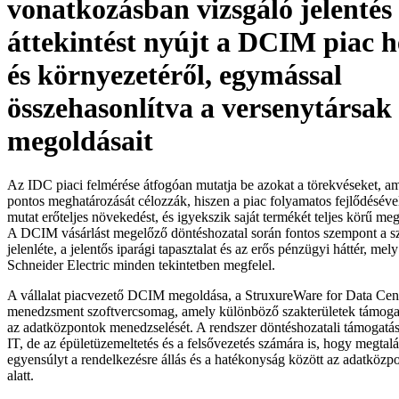
vonatkozásban vizsgáló jelentés 
áttekintést nyújt a DCIM piac h
és környezetéről, egymással
összehasonlítva a versenytársak
megoldásait
Az IDC piaci felmérése átfogóan mutatja be azokat a törekvéseket,
pontos meghatározását célozzák, hiszen a piac folyamatos fejlődéséve
mutat erőteljes növekedést, és igyekszik saját termékét teljes körű meg
A DCIM vásárlást megelőző döntéshozatal során fontos szempont a szá
jelenléte, a jelentős iparági tapasztalat és az erős pénzügyi háttér, me
Schneider Electric minden tekintetben megfelel.
A vállalat piacvezető DCIM megoldása, a StruxureWare for Data Cente
menedzsment szoftvercsomag, amely különböző szakterületek támogatá
az adatközpontok menedzselését. A rendszer döntéshozatali támogatás
IT, de az épületüzemeltetés és a felsővezetés számára is, hogy megtal
egyensúlyt a rendelkezésre állás és a hatékonyság között az adatközpon
alatt.