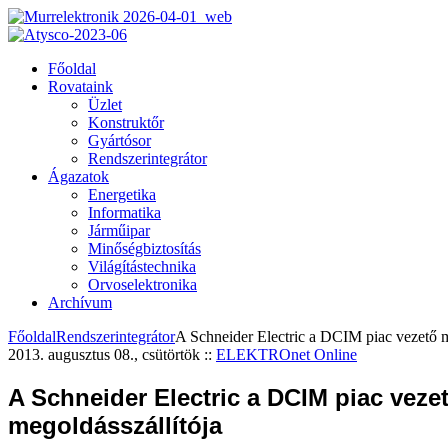
Főoldal
Rovataink
Üzlet
Konstruktőr
Gyártósor
Rendszerintegrátor
Ágazatok
Energetika
Informatika
Járműipar
Minőségbiztosítás
Világítástechnika
Orvoselektronika
Archívum
Főoldal
Rendszerintegrátor
A Schneider Electric a DCIM piac vezető m
2013. augusztus 08., csütörtök
::
ELEKTROnet Online
A Schneider Electric a DCIM piac veze
megoldásszállítója