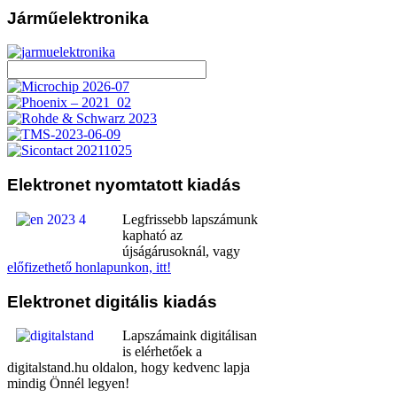
Járműelektronika
Elektronet
nyomtatott kiadás
Legfrissebb lapszámunk
kapható az
újságárusoknál, vagy
előfizethető honlapunkon, itt!
Elektronet
digitális kiadás
Lapszámaink digitálisan
is elérhetőek a
digitalstand.hu oldalon, hogy kedvenc lapja
mindig Önnél legyen!