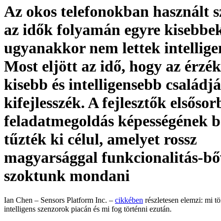
Az okos telefonokban használt 
az idők folyamán egyre kisebbek
ugyanakkor nem lettek intellig
Most eljött az idő, hogy az érzék
kisebb és intelligensebb családjá
kifejlesszék. A fejlesztők elsőso
feladatmegoldás képességének b
tűzték ki célul, amelyet rossz
magyarsággal funkcionalitás-bő
szoktunk mondani
Ian Chen – Sensors Platform Inc. –
cikkében
részletesen elemzi: mi tö
intelligens szenzorok piacán és mi fog történni ezután.