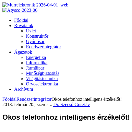
Főoldal
Rovataink
Üzlet
Konstruktőr
Gyártósor
Rendszerintegrátor
Ágazatok
Energetika
Informatika
Járműipar
Minőségbiztosítás
Világítástechnika
Orvoselektronika
Archívum
Főoldal
Rendszerintegrátor
Okos telefonhoz intelligens érzékelőt!
2013. február 20., szerda
::
Dr. Szecső Gusztáv
Okos telefonhoz intelligens érzékelőt!