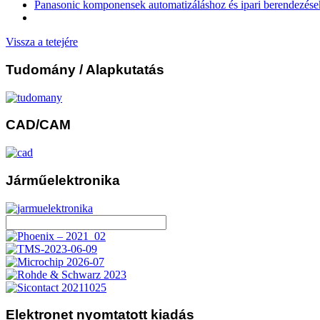
Panasonic komponensek automatizáláshoz és ipari berendezés
Vissza a tetejére
Tudomány
/ Alapkutatás
CAD/CAM
Járműelektronika
Elektronet
nyomtatott kiadás