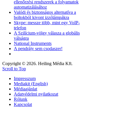
ellenőrzési rendszerek a folyamatok
automatizálásához
Valódi és biztonságos alternatíva a
boltokból kivont izzólámpákra
Skype: messze több, mint egy VoIP-
telefon
A Szilícium-völgy válasza a globális
válságra
National Instruments
A pendrájv sem csodaszer!
Copyright © 2026. Heiling Média Kft.
Scroll to Top
Impresszum
Mediakit (English)
Médiaajánlat
Adatvédelmi nyilatkozat
Rólunk
Kapcsolat