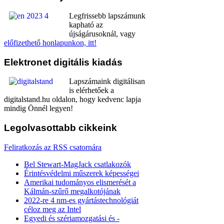
Legfrissebb lapszámunk
kapható az
újságárusoknál, vagy
előfizethető honlapunkon, itt!
Elektronet
digitális kiadás
Lapszámaink digitálisan
is elérhetőek a
digitalstand.hu oldalon, hogy kedvenc lapja
mindig Önnél legyen!
Legolvasottabb
cikkeink
Feliratkozás az RSS csatornára
Bel Stewart-MagJack csatlakozók
Érintésvédelmi műszerek képességei
Amerikai tudományos elismerését a
Kálmán-szűrő megalkotójának
2022-re 4 nm-es gyártástechnológiát
céloz meg az Intel
Egyedi és szériamozgatási és -