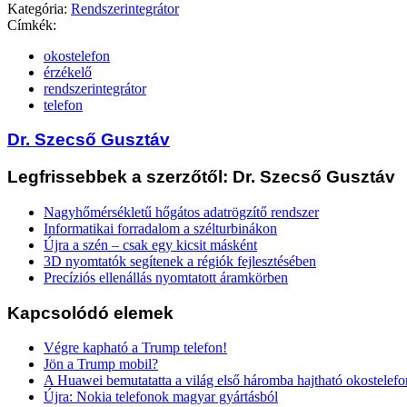
Kategória:
Rendszerintegrátor
Címkék:
okostelefon
érzékelő
rendszerintegrátor
telefon
Dr. Szecső Gusztáv
Legfrissebbek a szerzőtől: Dr. Szecső Gusztáv
Nagyhőmérsékletű hőgátos adatrögzítő rendszer
Informatikai forradalom a szélturbinákon
Újra a szén – csak egy kicsit másként
3D nyomtatók segítenek a régiók fejlesztésében
Precíziós ellenállás nyomtatott áramkörben
Kapcsolódó elemek
Végre kapható a Trump telefon!
Jön a Trump mobil?
A Huawei bemutatatta a világ első háromba hajtható okostelefo
Újra: Nokia telefonok magyar gyártásból