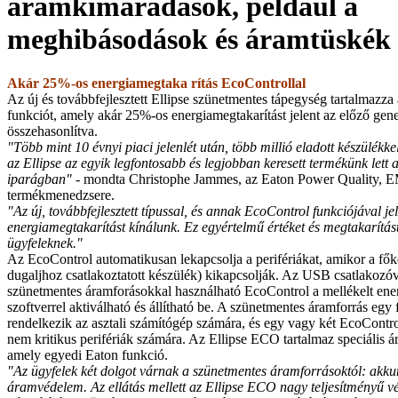
áramkimaradások, például a
meghibásodások és áramtüskék 
Akár 25%-os energiamegtaka rítás EcoControllal
Az új és továbbfejlesztett Ellipse szünetmentes tápegység tartalmazz
funkciót, amely akár 25%-os energiamegtakarítást jelent az előző gen
összehasonlítva.
"Több mint 10 évnyi piaci jelenlét után, több millió eladott készülék
az Ellipse az egyik legfontosabb és legjobban keresett termékünk lett 
iparágban"
- mondta Christophe Jammes, az Eaton Power Quality, 
termékmenedzsere.
"Az új, továbbfejlesztett típussal, és annak EcoControl funkciójával je
energiamegtakarítást kínálunk. Ez egyértelmű értéket és megtakarítást
ügyfeleknek."
Az EcoControl automatikusan lekapcsolja a perifériákat, amikor a főké
dugaljhoz csatlakoztatott készülék) kikapcsolják. Az USB csatlakozó
szünetmentes áramforásokkal használható EcoControl a mellékelt ene
szoftverrel aktiválható és állítható be. A szünetmentes áramforrás egy f
rendelkezik az asztali számítógép számára, és egy vagy két EcoControl
nem kritikus perifériák számára. Az Ellipse ECO tartalmaz speciális á
amely egyedi Eaton funkció.
"Az ügyfelek két dolgot várnak a szünetmentes áramforrásoktól: akku
áramvédelem. Az ellátás mellett az Ellipse ECO nagy teljesítményű véd