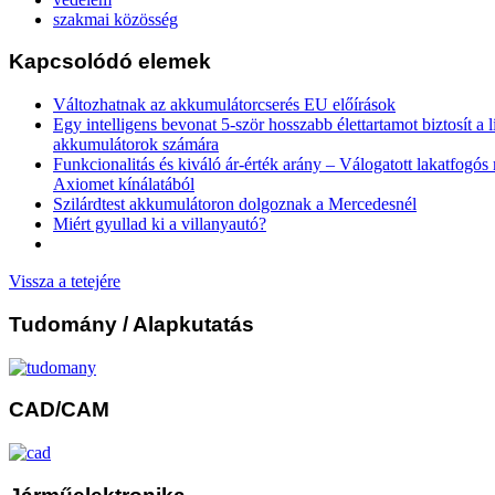
szakmai közösség
Kapcsolódó elemek
Változhatnak az akkumulátorcserés EU előírások
Egy intelligens bevonat 5-ször hosszabb élettartamot biztosít a 
akkumulátorok számára
Funkcionalitás és kiváló ár-érték arány – Válogatott lakatfogó
Axiomet kínálatából
Szilárdtest akkumulátoron dolgoznak a Mercedesnél
Miért gyullad ki a villanyautó?
Vissza a tetejére
Tudomány
/ Alapkutatás
CAD/CAM