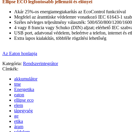
Ellipse ECO legfontosabb jellemzői és előnyei
Akár 25%-os energiamegtakarítás az EcoControl funkcióval
Megfelel az áramtüske védelemre vonatkozó IEC 61643-1 sza
Széles névleges teljesítmény választék: 500/650/800/1200/160
4 vagy 8 francia vagy Schuko (DIN) aljzat; elérhető IEC szabvá
USB port, adatvonal védelem, beleértve a telefon, internet és et
Extra lapos kialakítás, többféle rögzítési lehetőség
Az Eaton honlapja
Kategória:
Rendszerintegrátor
Címkék:
akkumulátor
tme
Energetika
eaton
ellipse eco
elem
tápegység
ge
etika
áram
védelem