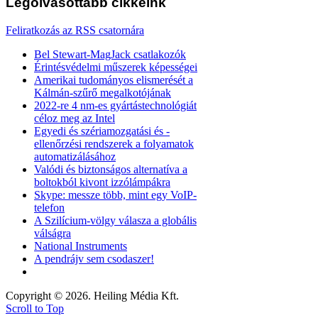
Legolvasottabb
cikkeink
Feliratkozás az RSS csatornára
Bel Stewart-MagJack csatlakozók
Érintésvédelmi műszerek képességei
Amerikai tudományos elismerését a
Kálmán-szűrő megalkotójának
2022-re 4 nm-es gyártástechnológiát
céloz meg az Intel
Egyedi és szériamozgatási és -
ellenőrzési rendszerek a folyamatok
automatizálásához
Valódi és biztonságos alternatíva a
boltokból kivont izzólámpákra
Skype: messze több, mint egy VoIP-
telefon
A Szilícium-völgy válasza a globális
válságra
National Instruments
A pendrájv sem csodaszer!
Copyright © 2026. Heiling Média Kft.
Scroll to Top