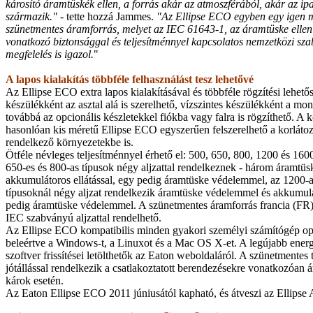
károsító áramtüskék ellen, a forrás akár az atmoszférából, akár az ip
származik."
- tette hozzá Jammes.
"Az Ellipse ECO egyben egy igen 
szünetmentes áramforrás, melyet az IEC 61643-1, az áramtüske ellen
vonatkozó biztonsággal és teljesítménnyel kapcsolatos nemzetközi sz
megfelelés is igazol.
"
A lapos kialakítás többféle felhasználást tesz lehetővé
Az Ellipse ECO extra lapos kialakításával és többféle rögzítési lehet
készülékként az asztal alá is szerelhető, vízszintes készülékként a mon
továbbá az opcionális készletekkel fiókba vagy falra is rögzíthető. A
hasonlóan kis méretű Ellipse ECO egyszerűen felszerelhető a korlátozo
rendelkező környezetekbe is.
Ötféle névleges teljesítménnyel érhető el: 500, 650, 800, 1200 és 16
650-es és 800-as típusok négy aljzattal rendelkeznek - három áramtü
akkumulátoros ellátással, egy pedig áramtüske védelemmel, az 1200-a
típusoknál négy aljzat rendelkezik áramtüske védelemmel és akkumulát
pedig áramtüske védelemmel. A szünetmentes áramforrás francia (FR
IEC szabványú aljzattal rendelhető.
Az Ellipse ECO kompatibilis minden gyakori személyi számítógép ope
beleértve a Windows-t, a Linuxot és a Mac OS X-et. A legújabb ener
szoftver frissítései letölthetők az Eaton weboldaláról. A szünetmentes
jótállással rendelkezik a csatlakoztatott berendezésekre vonatkozóan
károk esetén.
Az Eaton Ellipse ECO 2011 júniusától kapható, és átveszi az Ellipse