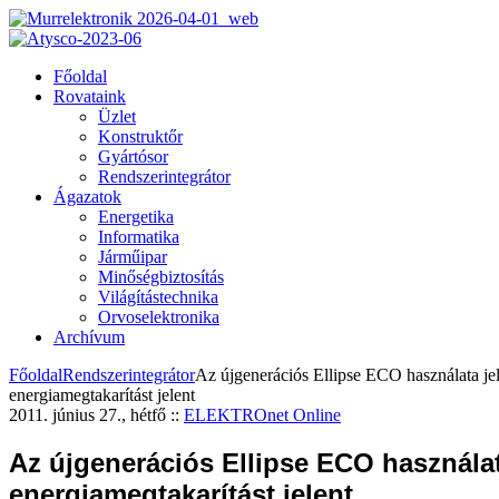
Főoldal
Rovataink
Üzlet
Konstruktőr
Gyártósor
Rendszerintegrátor
Ágazatok
Energetika
Informatika
Járműipar
Minőségbiztosítás
Világítástechnika
Orvoselektronika
Archívum
Főoldal
Rendszerintegrátor
Az újgenerációs Ellipse ECO használata je
energiamegtakarítást jelent
2011. június 27., hétfő
::
ELEKTROnet Online
Az újgenerációs Ellipse ECO használat
energiamegtakarítást jelent