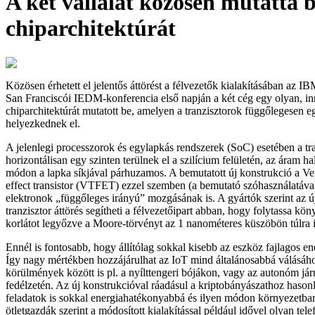
A két vállalat közösen mutatta b
chiparchitektúrát
Közösen érhetett el jelentős áttörést a félvezetők kialakításában az 
San Franciscói IEDM-konferencia első napján a két cég egy olyan, in
chiparchitektúrát mutatott be, amelyen a tranzisztorok függőlegesen 
helyezkednek el.
A jelenlegi processzorok és egylapkás rendszerek (SoC) esetében a tr
horizontálisan egy szinten terülnek el a szilícium felületén, az áram ha
módon a lapka síkjával párhuzamos. A bemutatott új konstrukció a Vert
effect transistor (VTFET) ezzel szemben (a bemutató szóhasználatával)
elektronok „függőleges irányú” mozgásának is. A gyártók szerint az ú
tranzisztor áttörés segítheti a félvezetőipart abban, hogy folytassa kön
korlátot legyőzve a Moore-törvényt az 1 nanométeres küszöbön túlra is 
Ennél is fontosabb, hogy állítólag sokkal kisebb az eszköz fajlagos en
Így nagy mértékben hozzájárulhat az IoT mind általánosabbá válásáho
körülmények között is pl. a nyílttengeri bójákon, vagy az autonóm já
fedélzetén. Az új konstrukcióval ráadásul a kriptobányászathoz hason
feladatok is sokkal energiahatékonyabbá és ilyen módon környezetbar
ötletgazdák szerint a módosított kialakítással például idővel olyan tele