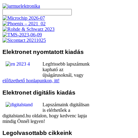
Elektronet
nyomtatott kiadás
Legfrissebb lapszámunk
kapható az
újságárusoknál, vagy
előfizethető honlapunkon, itt!
Elektronet
digitális kiadás
Lapszámaink digitálisan
is elérhetőek a
digitalstand.hu oldalon, hogy kedvenc lapja
mindig Önnél legyen!
Legolvasottabb
cikkeink