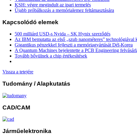
KSH: végre megindult az ipari termelés
Újabb próbálkozás a memórialemez feltámasztására
Kapcsolódó elemek
500 milliárd USD-s Nvida – SK Hynix szerződés
Az IBM bemutatta az első „szub nanométeres” technológiával k
Gigantikus pénzekkel fejleszti a memóriagyártását Dél-Korea
A Quantum Machines bejelentette a PCB Engineering felvásárl
Tovább bővülnek a chip értékesítések
Vissza a tetejére
Tudomány
/ Alapkutatás
CAD/CAM
Járműelektronika