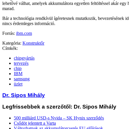
lehetővé válhat, amelyek akkumulátora egyetlen feltöltéssel akár egy 
marad.
Bár a technológia rendkívül ígéretesnek mutatkozik, bevezetésének id
nincs érdemleges információ.
Forrás:
ibm.com
Kategória:
Konstruktőr
Címkék:
chipgyártás
tervezés
chip
IBM
samsung
üzlet
Dr. Sipos Mihály
Legfrissebbek a szerzőtől: Dr. Sipos Mihály
500 milliárd USD-s Nvida – SK Hynix szerződés
Csődöt jelentett a Varta
Változhatnak az akkumulátorcserés EU előírások