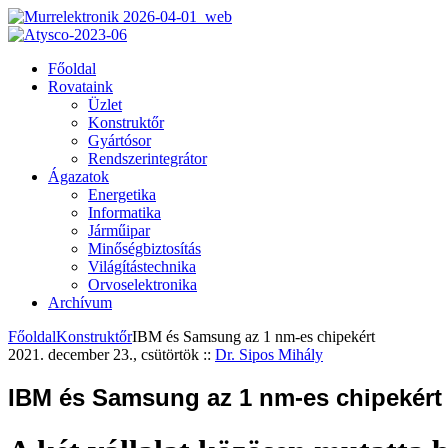
Főoldal
Rovataink
Üzlet
Konstruktőr
Gyártósor
Rendszerintegrátor
Ágazatok
Energetika
Informatika
Járműipar
Minőségbiztosítás
Világítástechnika
Orvoselektronika
Archívum
Főoldal
Konstruktőr
IBM és Samsung az 1 nm-es chipekért
2021. december 23., csütörtök
::
Dr. Sipos Mihály
IBM és Samsung az 1 nm-es chipekért