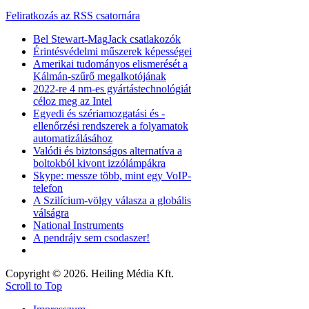
Feliratkozás az RSS csatornára
Bel Stewart-MagJack csatlakozók
Érintésvédelmi műszerek képességei
Amerikai tudományos elismerését a
Kálmán-szűrő megalkotójának
2022-re 4 nm-es gyártástechnológiát
céloz meg az Intel
Egyedi és szériamozgatási és -
ellenőrzési rendszerek a folyamatok
automatizálásához
Valódi és biztonságos alternatíva a
boltokból kivont izzólámpákra
Skype: messze több, mint egy VoIP-
telefon
A Szilícium-völgy válasza a globális
válságra
National Instruments
A pendrájv sem csodaszer!
Copyright © 2026. Heiling Média Kft.
Scroll to Top