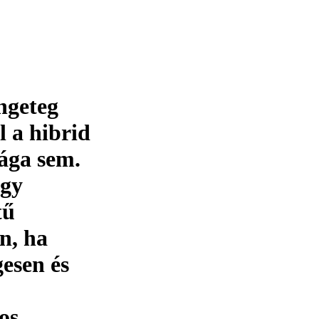
ngeteg
l a hibrid
ága sem.
úgy
tű
n, ha
gesen és
os