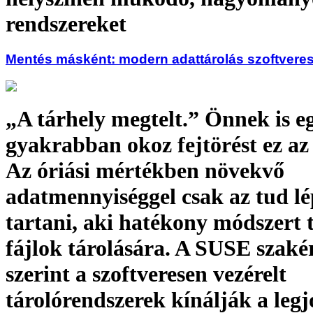
rendszereket
Mentés másként: modern adattárolás szoftveres
„A tárhely megtelt.” Önnek is e
gyakrabban okoz fejtörést ez az 
Az óriási mértékben növekvő
adatmennyiséggel csak az tud lé
tartani, aki hatékony módszert t
fájlok tárolására. A SUSE szaké
szerint a szoftveresen vezérelt
tárolórendszerek kínálják a legj