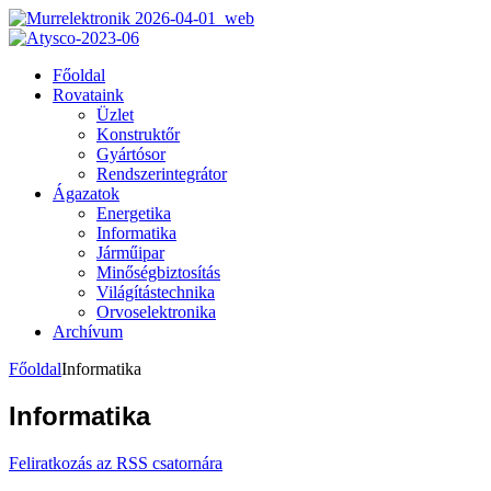
Főoldal
Rovataink
Üzlet
Konstruktőr
Gyártósor
Rendszerintegrátor
Ágazatok
Energetika
Informatika
Járműipar
Minőségbiztosítás
Világítástechnika
Orvoselektronika
Archívum
Főoldal
Informatika
Informatika
Feliratkozás az RSS csatornára