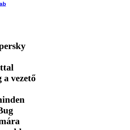
Lab
persky
ttal
 a vezető
minden
Bug
ámára