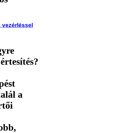
 vezérléssel
gyre
értesítés?
pést
alál a
rtői
obb,