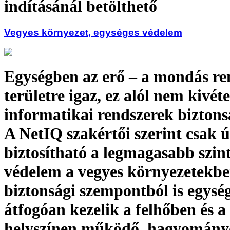
indításánál betölthető
Vegyes környezet, egységes védelem
Egységben az erő – a mondás re
területre igaz, ez alól nem kivéte
informatikai rendszerek biztons
A NetIQ szakértői szerint csak 
biztosítható a legmagasabb szin
védelem a vegyes környezetekbe
biztonsági szempontból is egysé
átfogóan kezelik a felhőben és a
helyszínen működő, hagyomány