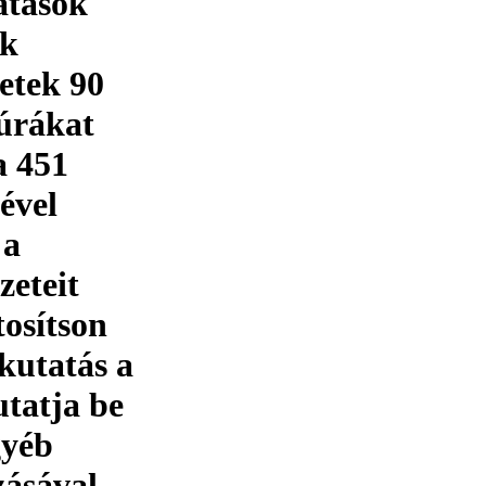
atások
ek
etek 90
túrákat
a 451
ével
 a
zeteit
tosítson
 kutatás a
utatja be
gyéb
zásával