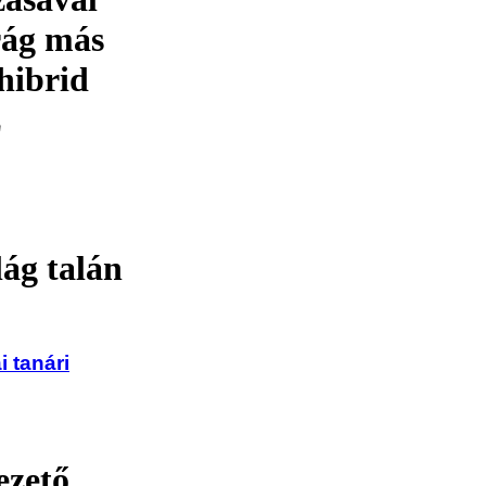
rág más
 hibrid
z
lág talán
i tanári
ezető