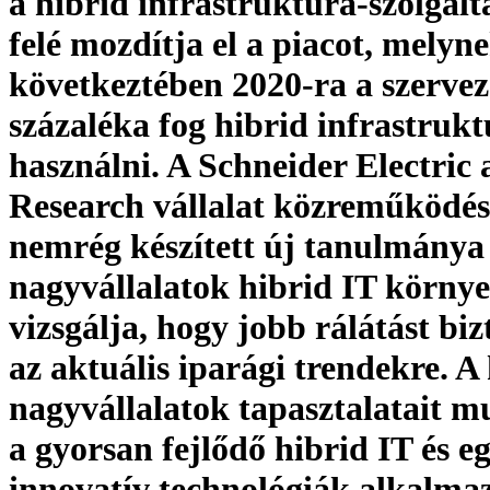
a hibrid infrastruktúra-szolgált
felé mozdítja el a piacot, melyn
következtében 2020-ra a szervez
százaléka fog hibrid infrastruk
használni. A Schneider Electric 
Research vállalat közreműködés
nemrég készített új tanulmánya
nagyvállalatok hibrid IT környe
vizsgálja, hogy jobb rálátást biz
az aktuális iparági trendekre. A
nagyvállalatok tapasztalatait m
a gyorsan fejlődő hibrid IT és e
innovatív technológiák alkalma