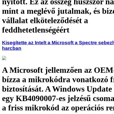
nyitott. Ez az összeg húszszor n
mint a meglévő jutalmak, és biz
vállalat elköteleződését a
feddhetetlenségéért
Kisegítette az Intelt a Microsoft a Spectre sebez
harcban
A Microsoft jellemzően az OEM
bízza a mikrokódra vonatkozó fr
biztosítását. A Windows Update 
egy KB4090007-es jelzésű csoma
a friss mikrokód az operációs r