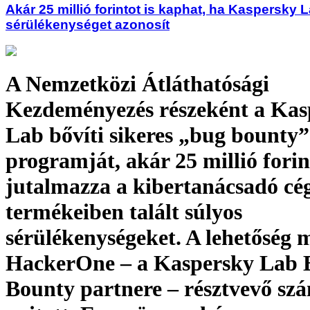
Akár 25 millió forintot is kaphat, ha Kaspersky 
sérülékenységet azonosít
A Nemzetközi Átláthatósági
Kezdeményezés részeként a Kas
Lab bővíti sikeres „bug bounty”
programját, akár 25 millió forin
jutalmazza a kibertanácsadó cég
termékeiben talált súlyos
sérülékenységeket. A lehetőség 
HackerOne – a Kaspersky Lab 
Bounty partnere – résztvevő sz