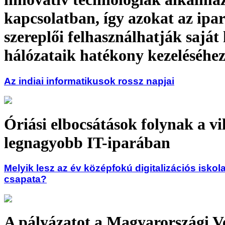
kapcsolatban, így azokat az ipa
szereplői felhasználhatják saját
hálózataik hatékony kezeléséhe
Az indiai informatikusok rossz napjai
Óriási elbocsátások folynak a vi
legnagyobb IT-iparában
Melyik lesz az év középfokú digitalizációs iskola
csapata?
A pályázatot a Magyarországi V