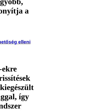
agyobb,
onyítja a
hetőség elleni
-ekre
issítések
kiegészült
ggal, így
endszer