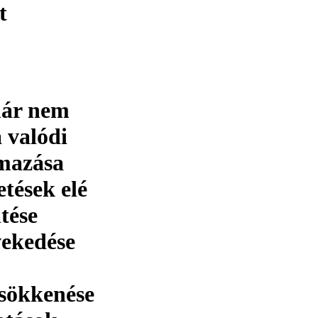
t
már nem
 valódi
lmazása
tések elé
ntése
vekedése
csökkenése