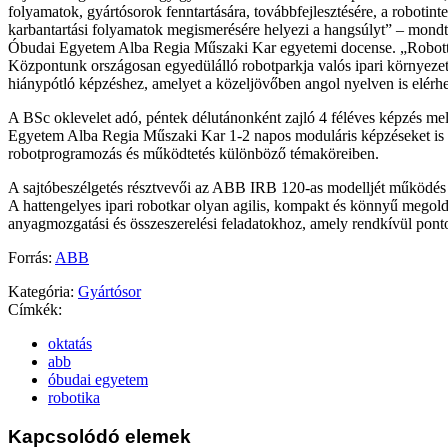
folyamatok, gyártósorok fenntartására, továbbfejlesztésére, a robotint
karbantartási folyamatok megismerésére helyezi a hangsúlyt” – mondta
Óbudai Egyetem Alba Regia Műszaki Kar egyetemi docense. „Robott
Központunk országosan egyedülálló robotparkja valós ipari környezet
hiánypótló képzéshez, amelyet a közeljövőben angol nyelven is elérh
A BSc oklevelet adó, péntek délutánonként zajló 4 féléves képzés mel
Egyetem Alba Regia Műszaki Kar 1-2 napos moduláris képzéseket is 
robotprogramozás és működtetés különböző témaköreiben.
A sajtóbeszélgetés résztvevői az ABB IRB 120-as modelljét működés k
A hattengelyes ipari robotkar olyan agilis, kompakt és könnyű megold
anyagmozgatási és összeszerelési feladatokhoz, amely rendkívül pontos
Forrás:
ABB
Kategória:
Gyártósor
Címkék:
oktatás
abb
óbudai egyetem
robotika
Kapcsolódó elemek