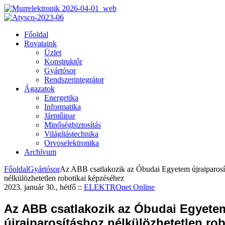
Főoldal
Rovataink
Üzlet
Konstruktőr
Gyártósor
Rendszerintegrátor
Ágazatok
Energetika
Informatika
Járműipar
Minőségbiztosítás
Világítástechnika
Orvoselektronika
Archívum
Főoldal
Gyártósor
Az ABB csatlakozik az Óbudai Egyetem újraiparosí
nélkülözhetetlen robotikai képzéséhez
2023. január 30., hétfő
::
ELEKTROnet Online
Az ABB csatlakozik az Óbudai Egyete
újraiparosításhoz nélkülözhetetlen rob