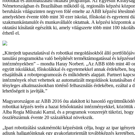
robotikai és automatizálási oktatási programját. Az Egyesült Királysá
Németországban és Brazíliában működő új, regionális képzési közpon
beruházás világszinten negyven fölé emelte az ABB képzési létesítm
amelyekben évente több mint 30 ezer iskolai, főiskolai és egyetemi di
szakmunkástanulót és munkavállalót oktatnak. A képzési központok
oktatási kínálatát egészítik ki, amely világszerte több mint 100 iskol
érhető el.
„Kiterjedt tapasztalatával és robotikai megoldásokból álló portfóliój
tanulási programokba való beépítését terméktámogatással és képzéssel i
intézményekben” – mondta Haray Norbert. „Az ABB több mint 40 o
együtt iskolákkal, főiskolákkal és egyetemekkel annak érdekében, ho
elsajátítsák a robotprogramozás és működtetés alapjait. Partneri kapcs
intézmények részt vehetnek az automatizált megoldások kutatásában és
tényleges alkalmazásokban történő felhasználás érdekében, ezáltal a d
lehetőségeit is javítják.”
Magyarországon az ABB 2016 óta alakított ki hasonló együttműködés
robotikai képzés terén a hazai felsőoktatási intézményekkel, között
Alba Regia Műszaki Karral, és a programok vonzerejét tükrözi, hogy 
összlétszámuk évente 20 százalékkal növekszik.
„Ipari robotizálási szakmérnöki képzésünk célja, hogy az ipar igényei
adjunk hallgatóinknak egy gyakorlatorientált továbbképzés keretében,