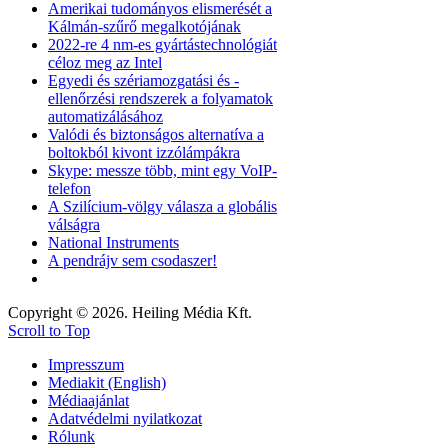
Amerikai tudományos elismerését a
Kálmán-szűrő megalkotójának
2022-re 4 nm-es gyártástechnológiát
céloz meg az Intel
Egyedi és szériamozgatási és -
ellenőrzési rendszerek a folyamatok
automatizálásához
Valódi és biztonságos alternatíva a
boltokból kivont izzólámpákra
Skype: messze több, mint egy VoIP-
telefon
A Szilícium-völgy válasza a globális
válságra
National Instruments
A pendrájv sem csodaszer!
Copyright © 2026. Heiling Média Kft.
Scroll to Top
Impresszum
Mediakit (English)
Médiaajánlat
Adatvédelmi nyilatkozat
Rólunk