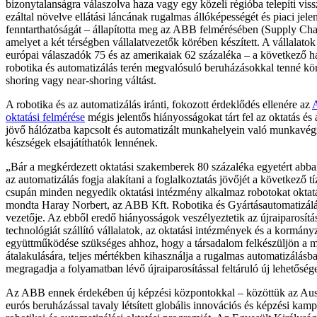
bizonytalanságra válaszolva haza vagy egy közeli régióba telepíti viss
ezáltal növelve ellátási láncának rugalmas állóképességét és piaci jele
fenntarthatóságát – állapította meg az ABB felmérésében (Supply Cha
amelyet a két térségben vállalatvezetők körében készített. A vállalato
európai válaszadók 75 és az amerikaiak 62 százaléka – a következő 
robotika és automatizálás terén megvalósuló beruházásokkal tenné kö
shoring vagy near-shoring váltást.
A robotika és az automatizálás iránti, fokozott érdeklődés ellenére az
oktatási felmérése
mégis jelentős hiányosságokat tárt fel az oktatás és 
jövő hálózatba kapcsolt és automatizált munkahelyein való munkavé
készségek elsajátíthatók lennének.
„Bár a megkérdezett oktatási szakemberek 80 százaléka egyetért abba
az automatizálás fogja alakítani a foglalkoztatás jövőjét a következő tí
csupán minden negyedik oktatási intézmény alkalmaz robotokat oktat
mondta Haray Norbert, az ABB Kft. Robotika és Gyártásautomatizálá
vezetője. Az ebből eredő hiányosságok veszélyeztetik az újraiparosítás
technológiát szállító vállalatok, az oktatási intézmények és a kormány
együttműködése szükséges ahhoz, hogy a társadalom felkészüljön a
átalakulására, teljes mértékben kihasználja a rugalmas automatizálásban
megragadja a folyamatban lévő újraiparosítással feltáruló új lehetőség
Az ABB ennek érdekében új képzési központokkal – közöttük az Ausz
eurós beruházással tavaly létsített globális innovációs és képzési kamp