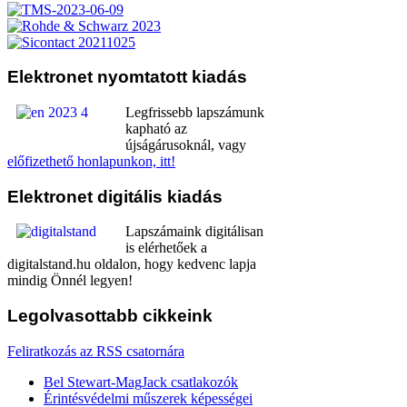
Elektronet
nyomtatott kiadás
Legfrissebb lapszámunk
kapható az
újságárusoknál, vagy
előfizethető honlapunkon, itt!
Elektronet
digitális kiadás
Lapszámaink digitálisan
is elérhetőek a
digitalstand.hu oldalon, hogy kedvenc lapja
mindig Önnél legyen!
Legolvasottabb
cikkeink
Feliratkozás az RSS csatornára
Bel Stewart-MagJack csatlakozók
Érintésvédelmi műszerek képességei