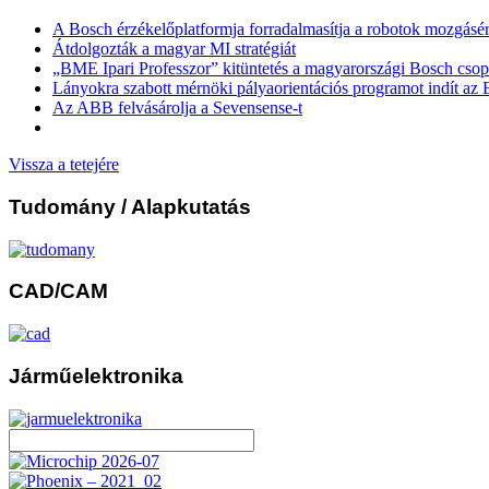
A Bosch érzékelőplatformja forradalmasítja a robotok mozgásér
Átdolgozták a magyar MI stratégiát
„BME Ipari Professzor” kitüntetés a magyarországi Bosch csop
Lányokra szabott mérnöki pályaorientációs programot indít a
Az ABB felvásárolja a Sevensense-t
Vissza a tetejére
Tudomány
/ Alapkutatás
CAD/CAM
Járműelektronika