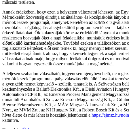
műszaki területen.
Annak érdekében, hogy ezen a helyzeten változtatni lehessen, az Egy
Mérnökeiért Szövetség elindítja az általános- és középiskolás lányok 
mérnök leszek programját, amelynek keretében az EJMSZ tagvállalata
mérnökök – céglátogatással egybekötött program keretében — látják 
érkező fiatalokat. Ők kalauzolják körbe az érdeklődő lányokat a mu
részletesen beavatják őket a napi feladataikba, munkájuk érdekes kulis
előttük álló karrierlehetőségekbe. Továbbá ezeken a találkozókon az 
foglalkoztató kérdések elől sem térnek ki, hogy mennyit lehet keresni
mit kellett elsajátítaniuk ahhoz, hogy sikeresek legyenek a saját terüle
válaszokat adnak majd, hogy milyen férfiakkal dolgozni és mi motivá
valamint hogyan egyeztetik össze munkájukat a magánélettel.
A teljesen szabadon választható, ingyenesen igénybevehető, de regisz
mérnök leszek” programra a pályaválasztás előtt álló lányokat termész
a gyengébb nemet képviselő – szüleik, tanáraik is. A Szövetségen belü
kezdeményezést a Balluff-Elektronika Kft., a Diehl Aviation Hungary
Automation FCP Kft., az Emerson Process Management Magyarorszá
dunántúli Áramhálózati Zrt., az Ericsson Magyarország Kft., a Güntne
Bremse Fékrendszerek Kft., a MÁV Magyar Államvasútak Zrt., a MÁ
Nyrt., az MVM Zrt., az NI Hungary Kft., a Robert Bosch Kft és a Se
hívta életre és már lehet is hozzájuk jelentkezni a
https://ejmsz.hu/noi
kattintva.