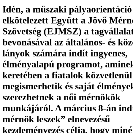
Idén, a műszaki pályaorientáció
elkötelezett Együtt a Jövő Mérn
Szövetség (EJMSZ) a tagvállala
bevonásával az általános- és köz
lányok számára indít ingyenes,
élményalapú programot, amine
keretében a fiatalok közvetlenül
megismerhetik és saját élménye
szerezhetnek a női mérnökök
munkájáról. A március 8-án ind
mérnök leszek” elnevezésű
kezdeményezés célja, hogy miné