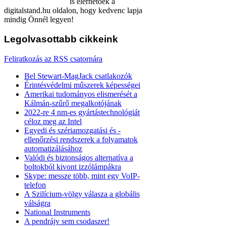
is elérhetőek a
digitalstand.hu oldalon, hogy kedvenc lapja
mindig Önnél legyen!
Legolvasottabb
cikkeink
Feliratkozás az RSS csatornára
Bel Stewart-MagJack csatlakozók
Érintésvédelmi műszerek képességei
Amerikai tudományos elismerését a
Kálmán-szűrő megalkotójának
2022-re 4 nm-es gyártástechnológiát
céloz meg az Intel
Egyedi és szériamozgatási és -
ellenőrzési rendszerek a folyamatok
automatizálásához
Valódi és biztonságos alternatíva a
boltokból kivont izzólámpákra
Skype: messze több, mint egy VoIP-
telefon
A Szilícium-völgy válasza a globális
válságra
National Instruments
A pendrájv sem csodaszer!