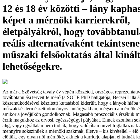
12 és 18 év közötti – lány kapha
képet a mérnöki karrierekről,
életpályákról, hogy továbbtanu
reális alternatívaként tekintsen
műszaki felsőoktatás által kínál
lehetőségekre.
Az már a Szövetség tavaly év végén közzétett, országos, reprezentatív
továbbtanulási terveit felmérő (a SOTE PhD hallgatója, Becsei Lilla 
közreműködésével készített) kutatásból kiderült, hogy a lányok hiába te
műszaki-és természettudományos tantárgyakban, mégsem a mérnökség 
amikor a jövőjükön gondolkoznak. Magasabb proszociális érzékük mi
érzik magukhoz az orvosi, egészségügyi pályákat. Ennek azonban sok
alig, vagy egyáltalán nem tudják, hogy valójában mivel foglalkoznak
mennyire sokszínűek a mérnöki szakmák, illetve – kis kivétellel – élő
előttük, egy olyan női mérnöké, akinek a karrierje alapján el tudnák 