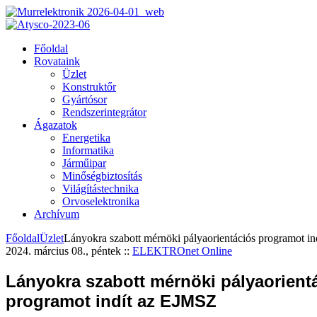
Főoldal
Rovataink
Üzlet
Konstruktőr
Gyártósor
Rendszerintegrátor
Ágazatok
Energetika
Informatika
Járműipar
Minőségbiztosítás
Világítástechnika
Orvoselektronika
Archívum
Főoldal
Üzlet
Lányokra szabott mérnöki pályaorientációs programot i
2024. március 08., péntek
::
ELEKTROnet Online
Lányokra szabott mérnöki pályaorient
programot indít az EJMSZ