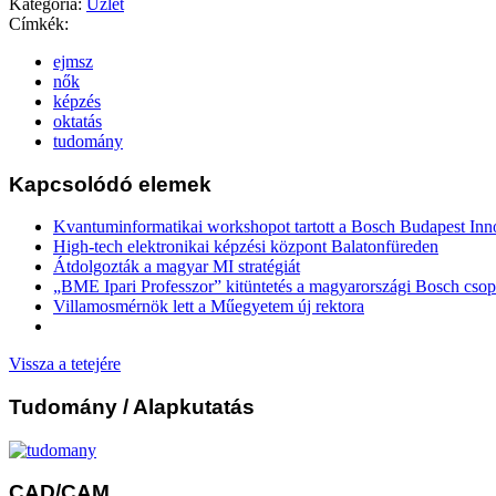
Kategória:
Üzlet
Címkék:
ejmsz
nők
képzés
oktatás
tudomány
Kapcsolódó elemek
Kvantuminformatikai workshopot tartott a Bosch Budapest In
High-tech elektronikai képzési központ Balatonfüreden
Átdolgozták a magyar MI stratégiát
„BME Ipari Professzor” kitüntetés a magyarországi Bosch csop
Villamosmérnök lett a Műegyetem új rektora
Vissza a tetejére
Tudomány
/ Alapkutatás
CAD/CAM