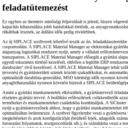
feladatütemezést
Ez egyben az ütemterv minőségi feljavulását is jelenti, hiszen végere
kapacitás kihasználása jobb hatásfokkal történik, az anyagvonatkozá
ritkábbak lesznek, az átállási idők pedig rövidebbek.
Az új SIPLACE szoftverek lehetővé teszik az ún. feladatklaszterekbe 
csoportosítást. A SIPLACE Material Manager az elektronikai gyártó
alapanyag logisztikai rendszert nyújt, amely a vállalati erőforrásterve
transzparens. A SIPLACE Material Manager elősegíti a gyártási alap
egyedi tokszinten történő kezelését, eltérően a legtöbb ERP rendszernél
darabszám" elvű kezeléssel. A SIPLACE Material Manager tehát szűkí
tervezési és gyártásterületi szintek közötti szakadékokat, és automatiku
optimalizált darablista-generálást, MSD kitettségi idők nyomon követé
anyagfelhasználási nyomon követést biztosít a SIPLACE beültetőgépe
Amint a gyártási munkamenetek elkészültek, a gyártástervező feladata
részletes gyártási tervvé. A beállítási erőfeszítések csökkenthetők azz
termékeket és munkameneteket családokba kombináljuk. A SiCluster 
nyújt a gyártástervezőnek ahhoz, hogy a gyártási munkameneteket töb
optimalizáltan beütemezze. A szoftver figyelembe veszi a gyártósorra
megkötéseket és azok konfigurációját (beültető fejek, adagolók száma
forrasztási folyamatok, tesztprocedúrák stb.), és számításba veszi a te