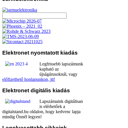
Elektronet
nyomtatott kiadás
Legfrissebb lapszámunk
kapható az
újságárusoknál, vagy
előfizethető honlapunkon, itt!
Elektronet
digitális kiadás
Lapszámaink digitálisan
is elérhetőek a
digitalstand.hu oldalon, hogy kedvenc lapja
mindig Önnél legyen!
Legolvasottabb
cikkeink