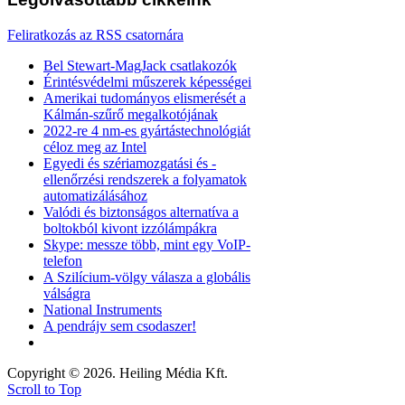
Feliratkozás az RSS csatornára
Bel Stewart-MagJack csatlakozók
Érintésvédelmi műszerek képességei
Amerikai tudományos elismerését a
Kálmán-szűrő megalkotójának
2022-re 4 nm-es gyártástechnológiát
céloz meg az Intel
Egyedi és szériamozgatási és -
ellenőrzési rendszerek a folyamatok
automatizálásához
Valódi és biztonságos alternatíva a
boltokból kivont izzólámpákra
Skype: messze több, mint egy VoIP-
telefon
A Szilícium-völgy válasza a globális
válságra
National Instruments
A pendrájv sem csodaszer!
Copyright © 2026. Heiling Média Kft.
Scroll to Top