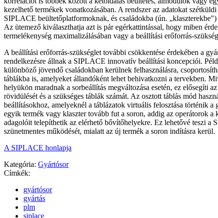
korrelációt is többek között a kétoldalas beültetés, almodulok vagy e
kezelhető termékek vonatkozásában. A rendszer az adatokat szétküldi
SIPLACE beültetőplatformoknak, és családokba (ún. „klaszterekbe") c
Az ütemező kiválaszthatja azt is pár egérkattintással, hogy miben érde
termelékenység maximalizálásában vagy a beállítási erőforrás-szükségl
A beállítási erőforrás-szükséglet további csökkentése érdekében a gyá
rendelkezésre állnak a SIPLACE innovatív beállítási koncepciói. Péld
különböző jövendő családokban kerülnek felhasználásra, csoportosítha
táblákba is, amelyeket állandóként lehet behivatkozni a tervekben. Mi
helyükön maradnak a sorbeállítás megváltozása esetén, ez elősegíti az 
rövidülését és a szükséges táblák számát. Az osztott táblás mód haszná
beállításokhoz, amelyeknél a táblázatok virtuális felosztása történik a
egyik termék vagy klaszter tovább fut a soron, addig az operátorok a
adagolóit telepíthetik az elérhető bővítőhelyekre. Ez lehetővé teszi
szünetmentes működését, mialatt az új termék a soron indításra kerül.
A SIPLACE honlapja
Kategória:
Gyártósor
Címkék:
gyártósor
gyártás
plm
siplace