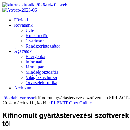
Főoldal
Rovataink
Üzlet
Konstruktőr
Gyártósor
Rendszerintegrátor
Ágazatok
Energetika
Informatika
Járműipar
Minőségbiztosítás
Világítástechnika
Orvoselektronika
Archívum
Főoldal
Gyártósor
Kifinomult gyártástervezési szoftverek a SIPLACE-
2014. március 11., kedd
::
ELEKTROnet Online
Kifinomult gyártástervezési szoftvere
től