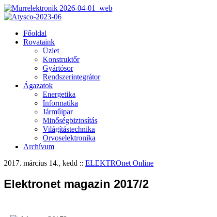
Főoldal
Rovataink
Üzlet
Konstruktőr
Gyártósor
Rendszerintegrátor
Ágazatok
Energetika
Informatika
Járműipar
Minőségbiztosítás
Világítástechnika
Orvoselektronika
Archívum
2017. március 14., kedd
::
ELEKTROnet Online
Elektronet magazin 2017/2