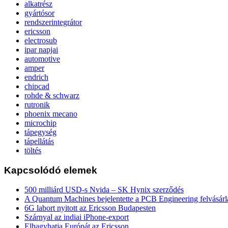
alkatrész
gyártósor
rendszerintegrátor
ericsson
electrosub
ipar napjai
automotive
amper
endrich
chipcad
rohde & schwarz
rutronik
phoenix mecano
microchip
tápegység
tápellátás
töltés
Kapcsolódó elemek
500 milliárd USD-s Nvida – SK Hynix szerződés
A Quantum Machines bejelentette a PCB Engineering felvásárl
6G labort nyitott az Ericsson Budapesten
Szárnyal az indiai iPhone-export
Elhagyhatja Európát az Ericsson