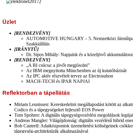
Üzlet
[RENDEZVÉNY]
AUTOMOTIVE HUNGARY – 5. Nemzetközi Járműipari 
Szakkiállítás
[IRÁNYTŰ]
Dr. Sipos Mihály: Napjaink és a közeljövő akkumulátora
[RENDEZVÉNY]
„A BI csúcsa: a jövőt megjósolni”
Az IBM megnyitotta Münchenben az új kutatóbázisát
Az IPC aktív részvételt tervez az Electrosubon
MACH-TECH és IPAR NAPJAI
Reflektorban a tápellátás
Miriam Leunissen: Kereskedelmi megállapodást kötött az alkatr
Codico és a tápegységeket fejlesztő EOS Power
Tom Spohrer: A digitális tápegységvezérlési megoldások legúja
Andreas Mangler: Világújdonság: digitális vezérlésű hibrid ener
Bob Cantrell: Adatközpontok üzemeltetési költségeinek csökke
tápegység-architektúrák alkalmazásával