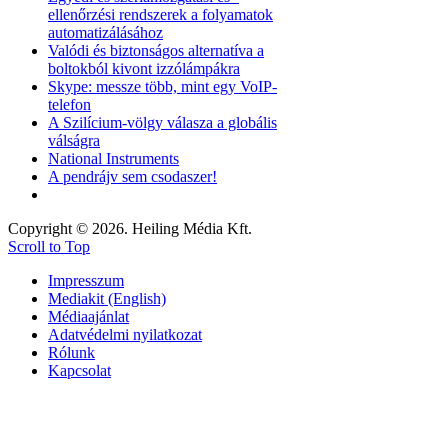
ellenőrzési rendszerek a folyamatok
automatizálásához
Valódi és biztonságos alternatíva a
boltokból kivont izzólámpákra
Skype: messze több, mint egy VoIP-
telefon
A Szilícium-völgy válasza a globális
válságra
National Instruments
A pendrájv sem csodaszer!
Copyright © 2026. Heiling Média Kft.
Scroll to Top
Impresszum
Mediakit (English)
Médiaajánlat
Adatvédelmi nyilatkozat
Rólunk
Kapcsolat