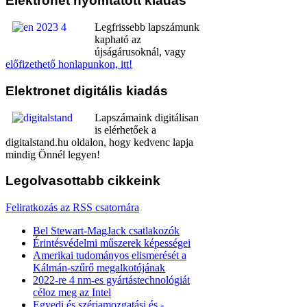
Elektronet
nyomtatott kiadás
Legfrissebb lapszámunk
kapható az
újságárusoknál, vagy
előfizethető honlapunkon, itt!
Elektronet
digitális kiadás
Lapszámaink digitálisan
is elérhetőek a
digitalstand.hu oldalon, hogy kedvenc lapja
mindig Önnél legyen!
Legolvasottabb
cikkeink
Feliratkozás az RSS csatornára
Bel Stewart-MagJack csatlakozók
Érintésvédelmi műszerek képességei
Amerikai tudományos elismerését a
Kálmán-szűrő megalkotójának
2022-re 4 nm-es gyártástechnológiát
céloz meg az Intel
Egyedi és szériamozgatási és -