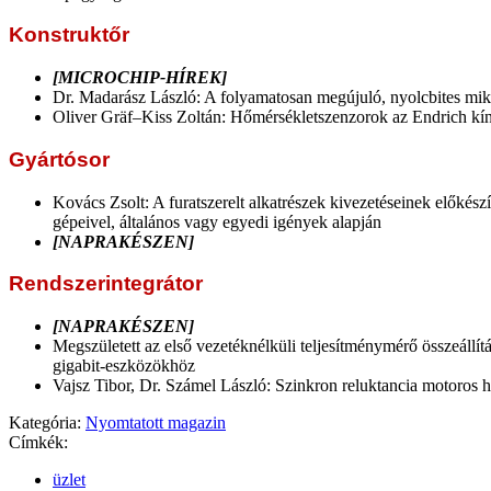
Konstruktőr
[MICROCHIP-HÍREK]
Dr. Madarász László: A folyamatosan megújuló, nyolcbites mikr
Oliver Gräf–Kiss Zoltán: Hőmérsékletszenzorok az Endrich kí
Gyártósor
Kovács Zsolt: A furatszerelt alkatrészek kivezetéseinek előkész
gépeivel, általános vagy egyedi igények alapján
[NAPRAKÉSZEN]
Rendszerintegrátor
[NAPRAKÉSZEN]
Megszületett az első vezetéknélküli teljesítménymérő összeállít
gigabit-eszközökhöz
Vajsz Tibor, Dr. Számel László: Szinkron reluktancia motoros ha
Kategória:
Nyomtatott magazin
Címkék:
üzlet