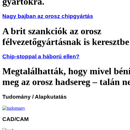
gyártókra.
Nagy bajban az orosz chipgyártás
A brit szankciók az orosz
félvezetőgyártásnak is keresztbe
Chip-stoppal a háború ellen?
Megtalálhatták, hogy mivel bén
meg az orosz hadsereg – talán n
Tudomány
/ Alapkutatás
CAD/CAM