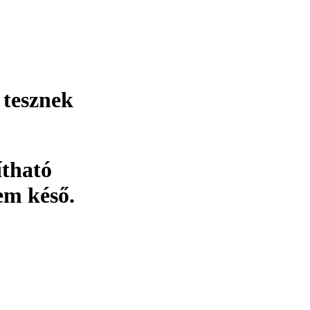
 tesznek
ítható
em késő.