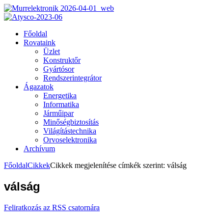
Főoldal
Rovataink
Üzlet
Konstruktőr
Gyártósor
Rendszerintegrátor
Ágazatok
Energetika
Informatika
Járműipar
Minőségbiztosítás
Világítástechnika
Orvoselektronika
Archívum
Főoldal
Cikkek
Cikkek megjelenítése címkék szerint: válság
válság
Feliratkozás az RSS csatornára