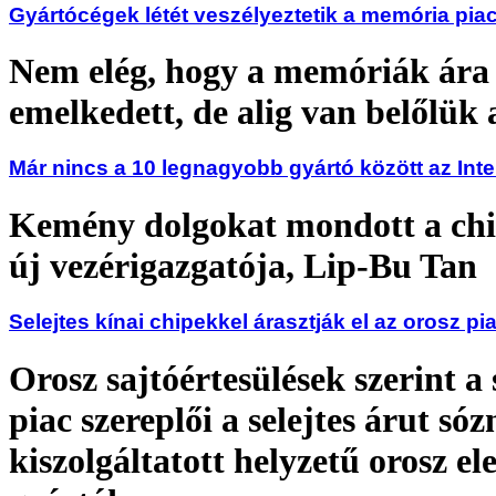
Gyártócégek létét veszélyeztetik a memória pia
Nem elég, hogy a memóriák ára
emelkedett, de alig van belőlük 
Már nincs a 10 legnagyobb gyártó között az Inte
Kemény dolgokat mondott a ch
új vezérigazgatója, Lip-Bu Tan
Selejtes kínai chipekkel árasztják el az orosz pi
Orosz sajtóértesülések szerint a
piac szereplői a selejtes árut só
kiszolgáltatott helyzetű orosz el