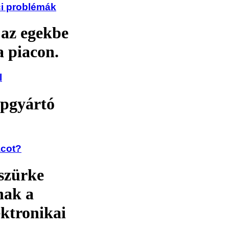
ci problémák
 az egekbe
a piacon.
l
ipgyártó
acot?
 szürke
znak a
ektronikai