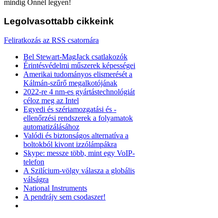
mindig Önnél legyen!
Legolvasottabb
cikkeink
Feliratkozás az RSS csatornára
Bel Stewart-MagJack csatlakozók
Érintésvédelmi műszerek képességei
Amerikai tudományos elismerését a
Kálmán-szűrő megalkotójának
2022-re 4 nm-es gyártástechnológiát
céloz meg az Intel
Egyedi és szériamozgatási és -
ellenőrzési rendszerek a folyamatok
automatizálásához
Valódi és biztonságos alternatíva a
boltokból kivont izzólámpákra
Skype: messze több, mint egy VoIP-
telefon
A Szilícium-völgy válasza a globális
válságra
National Instruments
A pendrájv sem csodaszer!