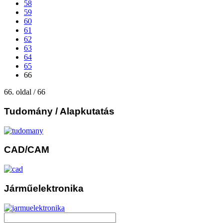
58
59
60
61
62
63
64
65
66
66. oldal / 66
Tudomány
/ Alapkutatás
CAD/CAM
Járműelektronika