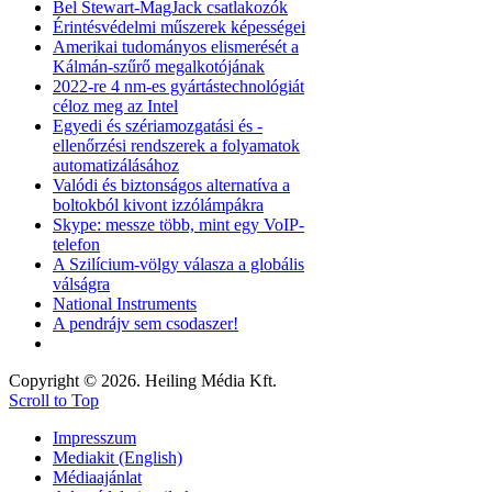
Bel Stewart-MagJack csatlakozók
Érintésvédelmi műszerek képességei
Amerikai tudományos elismerését a
Kálmán-szűrő megalkotójának
2022-re 4 nm-es gyártástechnológiát
céloz meg az Intel
Egyedi és szériamozgatási és -
ellenőrzési rendszerek a folyamatok
automatizálásához
Valódi és biztonságos alternatíva a
boltokból kivont izzólámpákra
Skype: messze több, mint egy VoIP-
telefon
A Szilícium-völgy válasza a globális
válságra
National Instruments
A pendrájv sem csodaszer!
Copyright © 2026. Heiling Média Kft.
Scroll to Top
Impresszum
Mediakit (English)
Médiaajánlat