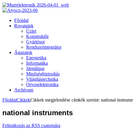
Főoldal
Rovataink
Üzlet
Konstruktőr
Gyártósor
Rendszerintegrátor
Ágazatok
Energetika
Informatika
Járműipar
Minőségbiztosítás
Világítástechnika
Orvoselektronika
Archívum
Főoldal
Cikkek
Cikkek megjelenítése címkék szerint: national instrume
national instruments
Feliratkozás az RSS csatornára