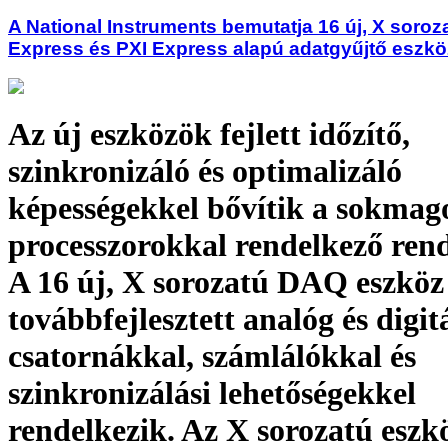
A National Instruments bemutatja 16 új, X soroz
Express és PXI Express alapú adatgyűjtő eszkö
Az új eszközök fejlett időzítő,
szinkronizáló és optimalizáló
képességekkel bővítik a sokmag
processzorokkal rendelkező rend
A 16 új, X sorozatú DAQ eszköz
továbbfejlesztett analóg és digit
csatornákkal, számlálókkal és
szinkronizálási lehetőségekkel
rendelkezik. Az X sorozatú eszk