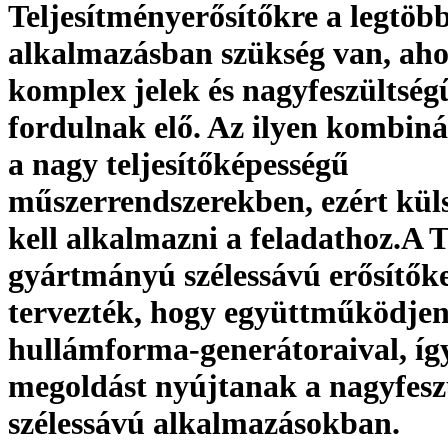
Teljesítményerősítőkre a legtöb
alkalmazásban szükség van, aho
komplex jelek és nagyfeszültségű
fordulnak elő. Az ilyen kombiná
a nagy teljesítőképességű
műszerrendszerekben, ezért küls
kell alkalmazni a feladathoz.A 
gyártmányú szélessávú erősítők
tervezték, hogy együttműködjen
hullámforma-generátoraival, íg
megoldást nyújtanak a nagyfesz
szélessávú alkalmazásokban.