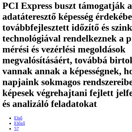
PCI Express buszt támogatják 
adatáteresztő képesség érdekébe
továbbfejlesztett időzítő és szin
technológiával rendelkeznek a p
mérési és vezérlési megoldások
megvalósításáért, továbbá birt
vannak annak a képességnek, h
napjaink sokmagos rendszereib
képesek végrehajtani fejlett jelf
és analizáló feladatokat
Első
Előző
57