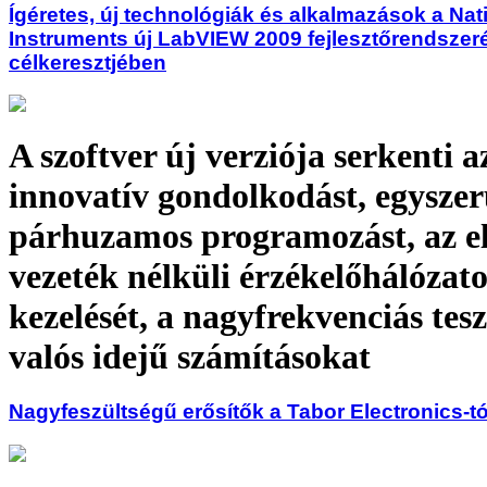
Ígéretes, új technológiák és alkalmazások a Nat
Instruments új LabVIEW 2009 fejlesztőrendszer
célkeresztjében
A szoftver új verziója serkenti a
innovatív gondolkodást, egyszerű
párhuzamos programozást, az el
vezeték nélküli érzékelőhálózat
kezelését, a nagyfrekvenciás teszt
valós idejű számításokat
Nagyfeszültségű erősítők a Tabor Electronics-tó