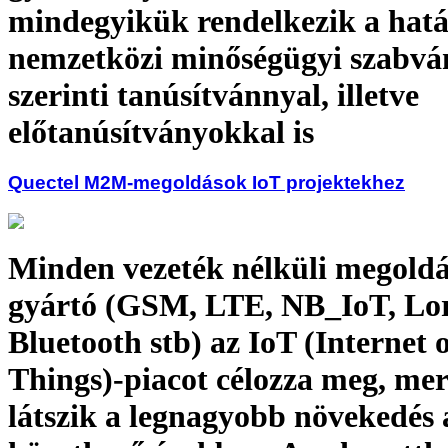
mindegyikük rendelkezik a hatá
nemzetközi minőségügyi szabv
szerinti tanúsítvánnyal, illetve
előtanúsítványokkal is
Quectel M2M-megoldások IoT projektekhez
Minden vezeték nélküli megoldás
gyártó (GSM, LTE, NB_IoT, Lor
Bluetooth stb) az IoT (Internet 
Things)-piacot célozza meg, mer
látszik a legnagyobb növekedés 