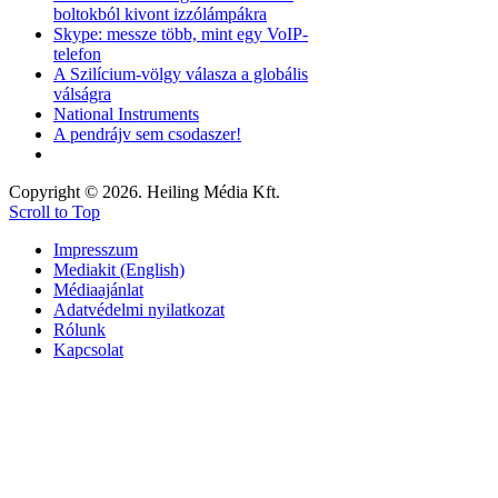
boltokból kivont izzólámpákra
Skype: messze több, mint egy VoIP-
telefon
A Szilícium-völgy válasza a globális
válságra
National Instruments
A pendrájv sem csodaszer!
Copyright © 2026. Heiling Média Kft.
Scroll to Top
Impresszum
Mediakit (English)
Médiaajánlat
Adatvédelmi nyilatkozat
Rólunk
Kapcsolat