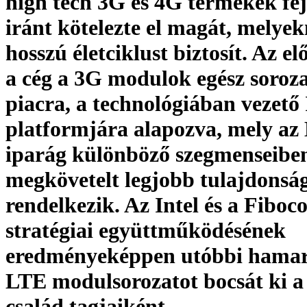
high tech 3G és 4G termékek fej
iránt kötelezte el magát, melye
hosszú életciklust biztosít. Az e
a cég a 3G modulok egész soroz
piacra, a technológiában vezető 
platformjára alapozva, mely a
iparág különböző szegmenseibe
megkövetelt legjobb tulajdonsá
rendelkezik. Az Intel és a Fibo
stratégiai együttműködésének
eredményeképpen utóbbi hamar
LTE modulsorozatot bocsát ki a
család tagjaiként