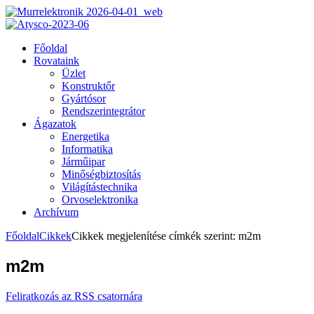
Főoldal
Rovataink
Üzlet
Konstruktőr
Gyártósor
Rendszerintegrátor
Ágazatok
Energetika
Informatika
Járműipar
Minőségbiztosítás
Világítástechnika
Orvoselektronika
Archívum
Főoldal
Cikkek
Cikkek megjelenítése címkék szerint: m2m
m2m
Feliratkozás az RSS csatornára