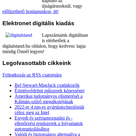
kapható az
újságárusoknál, vagy
előfizethető honlapunkon, itt!
Elektronet
digitális kiadás
Lapszámaink digitálisan
is elérhetőek a
digitalstand.hu oldalon, hogy kedvenc lapja
mindig Önnél legyen!
Legolvasottabb
cikkeink
Feliratkozás az RSS csatornára
Bel Stewart-MagJack csatlakozók
Érintésvédelmi műszerek képességei
Amerikai tudományos elismerését a
Kálmán-szűrő megalkotójának
2022-re 4 nm-es gyártástechnológiát
céloz meg az Intel
Egyedi és szériamozgatási és -
ellenőrzési rendszerek a folyamatok
automatizálásához
Valódi és biztonságos alternatíva a