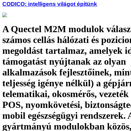
CODICO: intelligens világot építünk
A Quectel M2M modulok válasz
számos cellás hálózati és pozicio
megoldást tartalmaz, amelyek id
támogatást nyújtanak az olyan
alkalmazások fejlesztőinek, min
teljesség igénye nélkül) a gépjá
telematikai, okosmérős, vezeték 
POS, nyomkövetési, biztonságte
mobil egészségügyi rendszerek. 
gyártmányú modulokban közös,