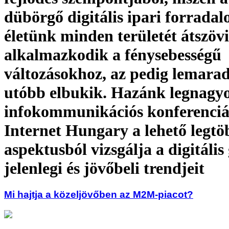
dübörgő digitális ipari forrada
életünk minden területét átszöv
alkalmazkodik a fénysebességű
változásokhoz, az pedig lemarad
utóbb elbukik. Hazánk legnagy
infokommunikációs konferenciá
Internet Hungary a lehető legtö
aspektusból vizsgálja a digitáli
jelenlegi és jövőbeli trendjeit
Mi hajtja a közeljövőben az M2M-piacot?