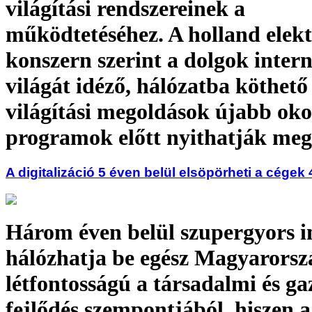
világítási rendszereinek a
működtetéséhez. A holland elekt
konszern szerint a dolgok inter
világát idéző, hálózatba köthető
világítási megoldások újabb oko
programok előtt nyithatják meg
A digitalizáció 5 éven belül elsöpörheti a cégek
Három éven belül szupergyors i
hálózhatja be egész Magyarorsz
létfontosságú a társadalmi és ga
fejlődés szempontjából, hiszen a