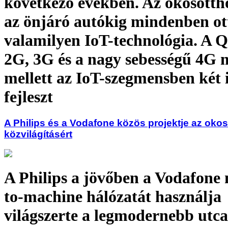
következő években. Az okosotth
az önjáró autókig mindenben ott
valamilyen IoT-technológia. A Q
2G, 3G és a nagy sebességű 4G
mellett az IoT-szegmensben két
fejleszt
A Philips és a Vodafone közös projektje az okos
közvilágításért
A Philips a jövőben a Vodafone
to-machine hálózatát használja
világszerte a legmodernebb utca