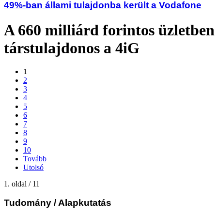
49%-ban állami tulajdonba került a Vodafone
A 660 milliárd forintos üzletbe
társtulajdonos a 4iG
1
2
3
4
5
6
7
8
9
10
Tovább
Utolsó
1. oldal / 11
Tudomány
/ Alapkutatás