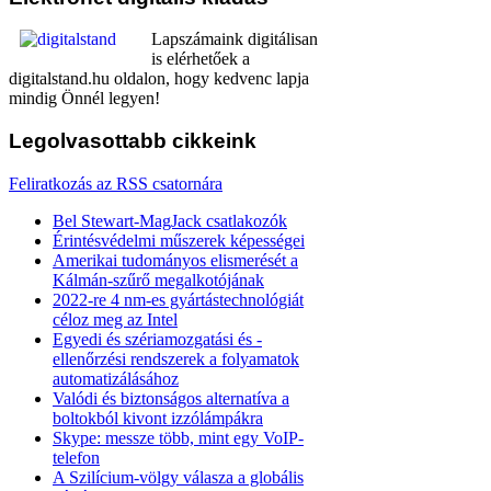
Lapszámaink digitálisan
is elérhetőek a
digitalstand.hu oldalon, hogy kedvenc lapja
mindig Önnél legyen!
Legolvasottabb
cikkeink
Feliratkozás az RSS csatornára
Bel Stewart-MagJack csatlakozók
Érintésvédelmi műszerek képességei
Amerikai tudományos elismerését a
Kálmán-szűrő megalkotójának
2022-re 4 nm-es gyártástechnológiát
céloz meg az Intel
Egyedi és szériamozgatási és -
ellenőrzési rendszerek a folyamatok
automatizálásához
Valódi és biztonságos alternatíva a
boltokból kivont izzólámpákra
Skype: messze több, mint egy VoIP-
telefon
A Szilícium-völgy válasza a globális