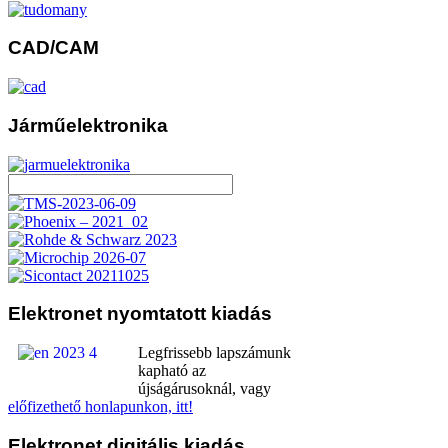
CAD/CAM
Járműelektronika
Elektronet
nyomtatott kiadás
Legfrissebb lapszámunk
kapható az
újságárusoknál, vagy
előfizethető honlapunkon, itt!
Elektronet
digitális kiadás