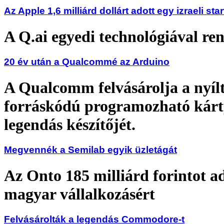
Az Apple 1,6 milliárd dollárt adott egy izraeli sta
A Q.ai egyedi technológiával ren
20 év után a Qualcommé az Arduino
A Qualcomm felvásárolja a nyíl
forráskódú programozható kár
legendás készítőjét.
Megvennék a Semilab egyik üzletágát
Az Onto 185 milliárd forintot a
magyar vállalkozásért
Felvásárolták a legendás Commodore-t