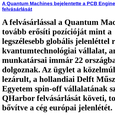
A Quantum Machines bejelentette a PCB Engine
felvásárlását
A felvásárlással a Quantum Ma
tovább erősíti pozícióját mint a
legszélesebb globális jelenléttel
kvantumtechnológiai vállalat, 
munkatársai immár 22 országb
dolgoznak. Az ügylet a közelmú
lezárult, a hollandiai Delft Műs
Egyetem spin-off vállalatának s
QHarbor felvásárlását követi, t
bővítve a cég európai jelenlétét.