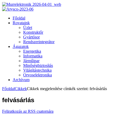
Főoldal
Rovataink
Üzlet
Konstruktőr
Gyártósor
Rendszerintegrátor
Ágazatok
Energetika
Informatika
Járműipar
Minőségbiztosítás
Világítástechnika
Orvoselektronika
Archívum
Főoldal
Cikkek
Cikkek megjelenítése címkék szerint: felvásárlás
felvásárlás
Feliratkozás az RSS csatornára