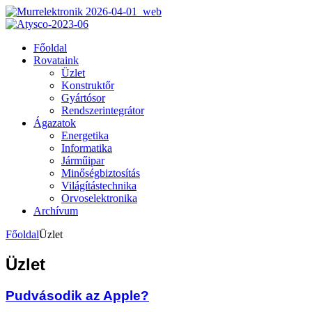
Főoldal
Rovataink
Üzlet
Konstruktőr
Gyártósor
Rendszerintegrátor
Ágazatok
Energetika
Informatika
Járműipar
Minőségbiztosítás
Világítástechnika
Orvoselektronika
Archívum
Főoldal
Üzlet
Üzlet
Pudvásodik az Apple?