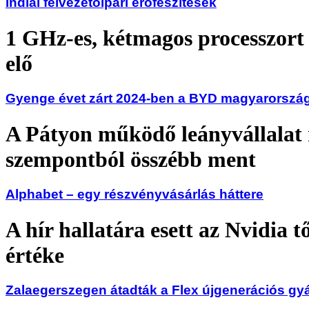
Indiai félvezetőipari erőfeszítések
1 GHz-es, kétmagos processzort 
elő
Gyenge évet zárt 2024-ben a BYD magyarország
A Pátyon működő leányvállalat
szempontból összébb ment
Alphabet – egy részvényvásárlás háttere
A hír hallatára esett az Nvidia t
értéke
Zalaegerszegen átadták a Flex újgenerációs gyá