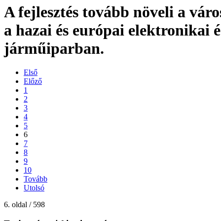
A fejlesztés tovább növeli a váro
a hazai és európai elektronikai é
járműiparban.
Első
Előző
1
2
3
4
5
6
7
8
9
10
Tovább
Utolsó
6. oldal / 598