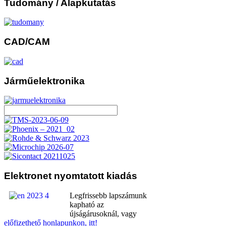
Tudomány
/ Alapkutatás
CAD/CAM
Járműelektronika
Elektronet
nyomtatott kiadás
Legfrissebb lapszámunk
kapható az
újságárusoknál, vagy
előfizethető honlapunkon, itt!