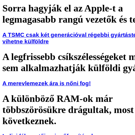
Sorra hagyják el az Apple-t a
legmagasabb rangú vezetők és t
A TSMC csak két generációval régebbi gyártást
vihetne külföldre
A legfrissebb csíkszélességeket 
sem alkalmazhatják külföldi gy
A merevlemezek ára is nőni fog!
A különböző RAM-ok már
többszörösükre drágultak, mos
következnek.