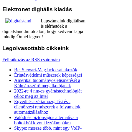
Elektronet
digitális kiadás
Lapszámaink digitálisan
is elérhetőek a
digitalstand.hu oldalon, hogy kedvenc lapja
mindig Önnél legyen!
Legolvasottabb
cikkeink
Feliratkozás az RSS csatornára
Bel Stewart-MagJack csatlakozók
Érintésvédelmi műszerek képességei
Amerikai tudományos elismerését a
Kálmán-szűrő megalkotójának
2022-re 4 nm-es gyártástechnológiát
céloz meg az Intel
Egyedi és szériamozgatási és -
ellenőrzési rendszerek a folyamatok
automatizálásához
Valódi és biztonságos alternatíva a
boltokból kivont izzólámpákra
Skype: messze több, mint egy VoIP-