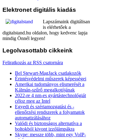
Elektronet
digitális kiadás
Lapszámaink digitálisan
is elérhetőek a
digitalstand.hu oldalon, hogy kedvenc lapja
mindig Önnél legyen!
Legolvasottabb
cikkeink
Feliratkozás az RSS csatornára
Bel Stewart-MagJack csatlakozók
Érintésvédelmi műszerek képességei
Amerikai tudományos elismerését a
Kálmán-szűrő megalkotójának
2022-re 4 nm-es gyártástechnológiát
céloz meg az Intel
Egyedi és szériamozgatási és -
ellenőrzési rendszerek a folyamatok
automatizálásához
Valódi és biztonságos alternatíva a
boltokból kivont izzólámpákra
Skype: messze több, mint egy VoIP-