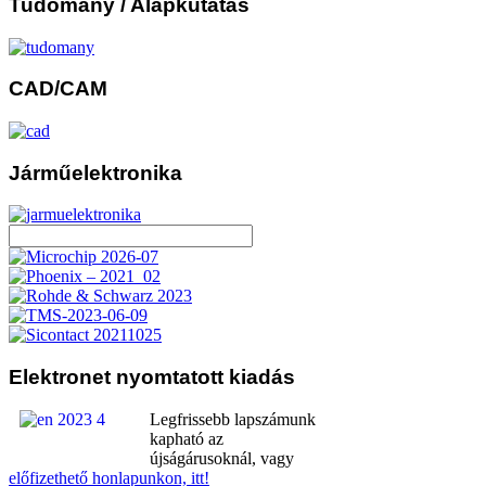
Tudomány
/ Alapkutatás
CAD/CAM
Járműelektronika
Elektronet
nyomtatott kiadás
Legfrissebb lapszámunk
kapható az
újságárusoknál, vagy
előfizethető honlapunkon, itt!