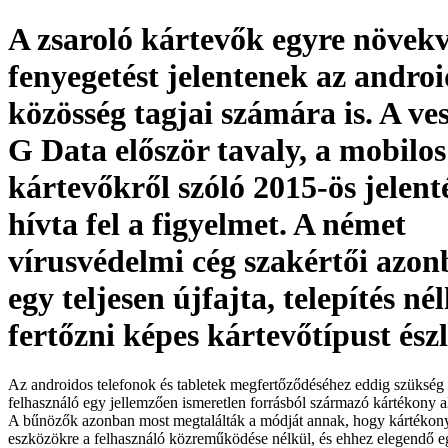
A zsaroló kártevők egyre növek
fenyegetést jelentenek az andro
közösség tagjai számára is. A ves
G Data először tavaly, a mobilos
kártevőkről szóló 2015-ös jelen
hívta fel a figyelmet. A német
vírusvédelmi cég szakértői azo
egy teljesen újfajta, telepítés nél
fertőzni képes kártevőtípust észl
Az androidos telefonok és tabletek megfertőződéséhez eddig szükség v
felhasználó egy jellemzően ismeretlen forrásból származó kártékony al
A bűnözők azonban most megtalálták a módját annak, hogy kártékony
eszközökre a felhasználó közreműködése nélkül, és ehhez elegendő eg