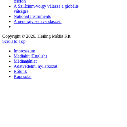
telefon
A Szilícium-völgy válasza a globális
válságra
National Instruments
A pendrájv sem csodaszer!
Copyright © 2026. Heiling Média Kft.
Scroll to Top
Impresszum
Mediakit (English)
Médiaajánlat
Adatvédelmi nyilatkozat
Rólunk
Kapcsolat