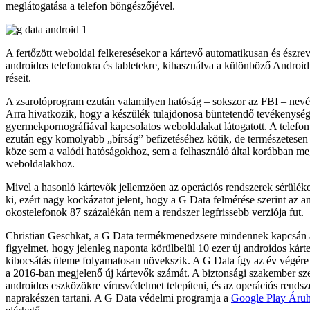
meglátogatása a telefon böngészőjével.
A fertőzött weboldal felkeresésekor a kártevő automatikusan és észrev
androidos telefonokra és tabletekre, kihasználva a különböző Android
réseit.
A zsarolóprogram ezután valamilyen hatóság – sokszor az FBI – nevébe
Arra hivatkozik, hogy a készülék tulajdonosa büntetendő tevékenysége
gyermekpornográfiával kapcsolatos weboldalakat látogatott. A telefon
ezután egy komolyabb „bírság” befizetéséhez kötik, de természetes
köze sem a valódi hatóságokhoz, sem a felhasználó által korábban me
weboldalakhoz.
Mivel a hasonló kártevők jellemzően az operációs rendszerek sérülék
ki, ezért nagy kockázatot jelent, hogy a G Data felmérése szerint az a
okostelefonok 87 százalékán nem a rendszer legfrissebb verziója fut.
Christian Geschkat, a G Data termékmenedzsere mindennek kapcsán ar
figyelmet, hogy jelenleg naponta körülbelül 10 ezer új androidos kárt
kibocsátás üteme folyamatosan növekszik. A G Data így az év végére 
a 2016-ban megjelenő új kártevők számát. A biztonsági szakember szer
androidos eszközökre vírusvédelmet telepíteni, és az operációs rendsz
naprakészen tartani. A G Data védelmi programja a
Google Play Áru