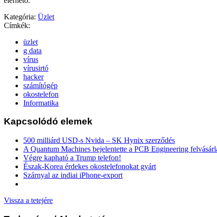
elérhető.
Kategória:
Üzlet
Címkék:
üzlet
g data
vírus
vírusirtó
hacker
számítógép
okostelefon
Informatika
Kapcsolódó elemek
500 milliárd USD-s Nvida – SK Hynix szerződés
A Quantum Machines bejelentette a PCB Engineering felvásárl
Végre kapható a Trump telefon!
Észak-Korea érdekes okostelefonokat gyárt
Szárnyal az indiai iPhone-export
Vissza a tetejére