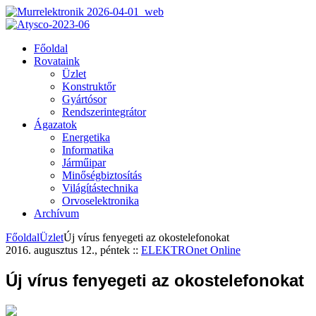
Főoldal
Rovataink
Üzlet
Konstruktőr
Gyártósor
Rendszerintegrátor
Ágazatok
Energetika
Informatika
Járműipar
Minőségbiztosítás
Világítástechnika
Orvoselektronika
Archívum
Főoldal
Üzlet
Új vírus fenyegeti az okostelefonokat
2016. augusztus 12., péntek
::
ELEKTROnet Online
Új vírus fenyegeti az okostelefonokat