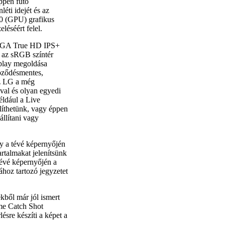
ppen futó
éti idejét és az
0 (GPU) grafikus
léséért felel.
WXGA True HD IPS+
t az sRGB színtér
play megoldása
öződésmentes,
Az LG a még
al és olyan egyedi
éldául a Live
líthetünk, vagy éppen
állítani vagy
y a tévé képernyőjén
artalmakat jelenítsünk
tévé képernyőjén a
ához tartozó jegyzetet
ből már jól ismert
ime Catch Shot
ésre készíti a képet a