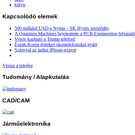
kütyü
Kapcsolódó elemek
500 milliárd USD-s Nvida – SK Hynix szerződés
A Quantum Machines bejelentette a PCB Engineering felvásárl
Végre kapható a Trump telefon!
Észak-Korea érdekes okostelefonokat gyárt
Szárnyal az indiai iPhone-export
Vissza a tetejére
Tudomány
/ Alapkutatás
CAD/CAM
Járműelektronika