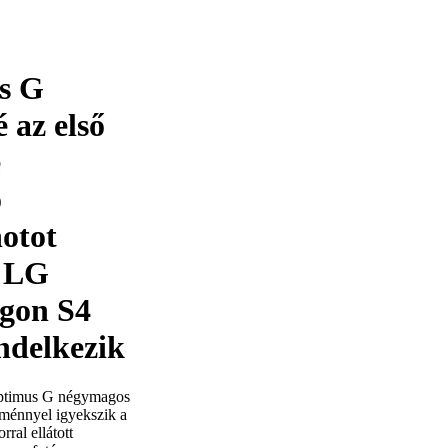
s G
 az első
e
ó
otot
s LG
gon S4
ndelkezik
 Optimus G négymagos
tménnyel igyekszik a
ral ellátott