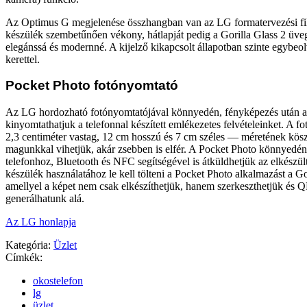
Az Optimus G megjelenése összhangban van az LG formatervezési fil
készülék szembetűnően vékony, hátlapját pedig a Gorilla Glass 2 üveg
elegánssá és modernné. A kijelző kikapcsolt állapotban szinte egybeo
kerettel.
Pocket Photo fotónyomtató
Az LG hordozható fotónyomtatójával könnyedén, fényképezés után 
kinyomtathatjuk a telefonnal készített emlékezetes felvételeinket. A 
2,3 centiméter vastag, 12 cm hosszú és 7 cm széles — méretének kö
magunkkal vihetjük, akár zsebben is elfér. A Pocket Photo könnyedén
telefonhoz, Bluetooth és NFC segítségével is átküldhetjük az elkészült
készülék használatához le kell tölteni a Pocket Photo alkalmazást a G
amellyel a képet nem csak elkészíthetjük, hanem szerkeszthetjük és Q
generálhatunk alá.
Az LG honlapja
Kategória:
Üzlet
Címkék:
okostelefon
lg
üzlet