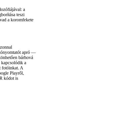
ozófiájával: a
borítása teszi
lvad a koromfekete
azonnal
fotónyomtatót apró —
szönhetően bárhová
 kapcsolódik a
 fotóinkat. A
oogle Playről,
R kódot is