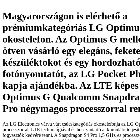
Magyarországon is elérhető a
prémiumkategóriás LG Optimu
okostelefon. Az Optimus G mellé
ötven vásárló egy elegáns, feket
készüléktokot és egy hordozhat
fotónyomtatót, az LG Pocket Ph
kapja ajándékba. Az LTE képe
Optimus G Qualcomm Snapdra
Pro négymagos processzorral re
Az LG Electronics várva várt csúcskategóriás okostelefonja az LG
processzorral, LTE technológiával és hosszantartó akkumulátorteljesí
fogyasztók kedvére tenni. A Snapdragon S4 Pro 1,5 GHz-es processzor