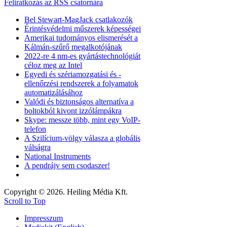
Feliratkozás az RSS csatornára
Bel Stewart-MagJack csatlakozók
Érintésvédelmi műszerek képességei
Amerikai tudományos elismerését a
Kálmán-szűrő megalkotójának
2022-re 4 nm-es gyártástechnológiát
céloz meg az Intel
Egyedi és szériamozgatási és -
ellenőrzési rendszerek a folyamatok
automatizálásához
Valódi és biztonságos alternatíva a
boltokból kivont izzólámpákra
Skype: messze több, mint egy VoIP-
telefon
A Szilícium-völgy válasza a globális
válságra
National Instruments
A pendrájv sem csodaszer!
Copyright © 2026. Heiling Média Kft.
Scroll to Top
Impresszum