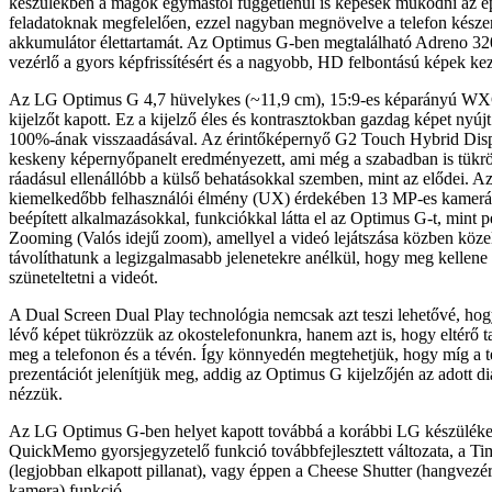
készülékben a magok egymástól függetlenül is képesek működni az é
feladatoknak megfelelően, ezzel nagyban megnövelve a telefon készenl
akkumulátor élettartamát. Az Optimus G-ben megtalálható Adreno 32
vezérlő a gyors képfrissítésért és a nagyobb, HD felbontású képek keze
Az LG Optimus G 4,7 hüvelykes (~11,9 cm), 15:9-es képarányú 
kijelzőt kapott. Ez a kijelző éles és kontrasztokban gazdag képet nyúj
100%-ának visszaadásával. Az érintőképernyő G2 Touch Hybrid Dis
keskeny képernyőpanelt eredményezett, ami még a szabadban is tükr
ráadásul ellenállóbb a külső behatásokkal szemben, mint az elődei. 
kiemelkedőbb felhasználói élmény (UX) érdekében 13 MP-es kameráv
beépített alkalmazásokkal, funkciókkal látta el az Optimus G-t, mint p
Zooming (Valós idejű zoom), amellyel a videó lejátszása közben köze
távolíthatunk a legizgalmasabb jelenetekre anélkül, hogy meg kellene 
szüneteltetni a videót.
A Dual Screen Dual Play technológia nemcsak azt teszi lehetővé, hog
lévő képet tükrözzük az okostelefonunkra, hanem azt is, hogy eltérő t
meg a telefonon és a tévén. Így könnyedén megtehetjük, hogy míg a 
prezentációt jelenítjük meg, addig az Optimus G kijelzőjén az adott di
nézzük.
Az LG Optimus G-ben helyet kapott továbbá a korábbi LG készülékek
QuickMemo gyorsjegyzetelő funkció továbbfejlesztett változata, a T
(legjobban elkapott pillanat), vagy éppen a Cheese Shutter (hangvezérl
kamera) funkció.