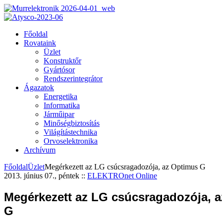
Főoldal
Rovataink
Üzlet
Konstruktőr
Gyártósor
Rendszerintegrátor
Ágazatok
Energetika
Informatika
Járműipar
Minőségbiztosítás
Világítástechnika
Orvoselektronika
Archívum
Főoldal
Üzlet
Megérkezett az LG csúcsragadozója, az Optimus G
2013. június 07., péntek
::
ELEKTROnet Online
Megérkezett az LG csúcsragadozója, 
G