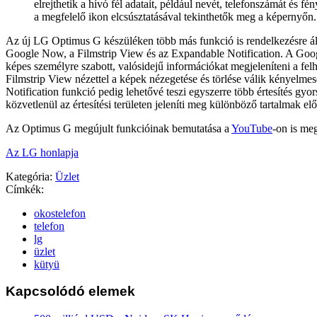
elrejthetik a hívó fél adatait, például nevét, telefonszámát és fé
a megfelelő ikon elcsúsztatásával tekinthetők meg a képernyőn.
Az új LG Optimus G készüléken több más funkció is rendelkezésre áll
Google Now, a Filmstrip View és az Expandable Notification. A Go
képes személyre szabott, valósidejű információkat megjeleníteni a fel
Filmstrip View nézettel a képek nézegetése és törlése válik kényelm
Notification funkció pedig lehetővé teszi egyszerre több értesítés gyor
közvetlenül az értesítési területen jeleníti meg különböző tartalmak elő
Az Optimus G megújult funkcióinak bemutatása a
YouTube
-on is meg
Az LG honlapja
Kategória:
Üzlet
Címkék:
okostelefon
telefon
lg
üzlet
kütyü
Kapcsolódó elemek