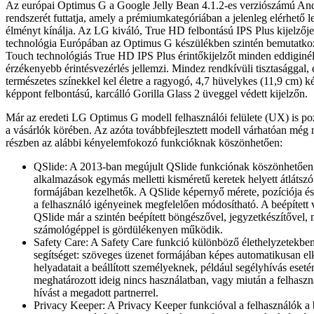
Az európai Optimus G a Google Jelly Bean 4.1.2-es verziószámú And
rendszerét futtatja, amely a prémiumkategóriában a jelenleg elérhető l
élményt kínálja. Az LG kiváló, True HD felbontású IPS Plus kijelzőj
technológia Európában az Optimus G készülékben szintén bemutatko
Touch technológiás True HD IPS Plus érintőkijelzőt minden eddiginé
érzékenyebb érintésvezérlés jellemzi. Mindez rendkívüli tisztasággal, 
természetes színekkel kel életre a ragyogó, 4,7 hüvelykes (11,9 cm) k
képpont felbontású, karcálló Gorilla Glass 2 üveggel védett kijelzőn.
Már az eredeti LG Optimus G modell felhasználói felülete (UX) is pozi
a vásárlók körében. Az azóta továbbfejlesztett modell várhatóan még 
részben az alábbi kényelemfokozó funkcióknak köszönhetően:
QSlide: A 2013-ban megújult QSlide funkciónak köszönhetően
alkalmazások egymás melletti kisméretű keretek helyett átlátsz
formájában kezelhetők. A QSlide képernyő mérete, pozíciója és 
a felhasználó igényeinek megfelelően módosítható. A beépített v
QSlide már a szintén beépített böngészővel, jegyzetkészítővel, n
számológéppel is gördülékenyen működik.
Safety Care: A Safety Care funkció különböző élethelyzetekbe
segítséget: szöveges üzenet formájában képes automatikusan el
helyadatait a beállított személyeknek, például segélyhívás esetén
meghatározott ideig nincs használatban, vagy miután a felhaszn
hívást a megadott partnerrel.
Privacy Keeper: A Privacy Keeper funkcióval a felhasználók a