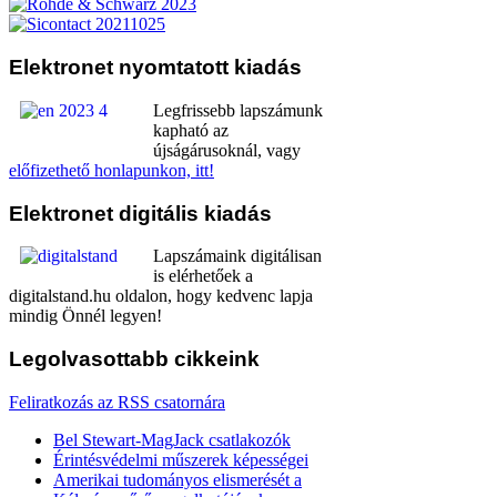
Elektronet
nyomtatott kiadás
Legfrissebb lapszámunk
kapható az
újságárusoknál, vagy
előfizethető honlapunkon, itt!
Elektronet
digitális kiadás
Lapszámaink digitálisan
is elérhetőek a
digitalstand.hu oldalon, hogy kedvenc lapja
mindig Önnél legyen!
Legolvasottabb
cikkeink
Feliratkozás az RSS csatornára
Bel Stewart-MagJack csatlakozók
Érintésvédelmi műszerek képességei
Amerikai tudományos elismerését a