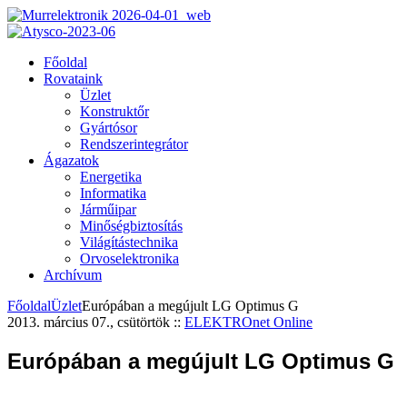
Főoldal
Rovataink
Üzlet
Konstruktőr
Gyártósor
Rendszerintegrátor
Ágazatok
Energetika
Informatika
Járműipar
Minőségbiztosítás
Világítástechnika
Orvoselektronika
Archívum
Főoldal
Üzlet
Európában a megújult LG Optimus G
2013. március 07., csütörtök
::
ELEKTROnet Online
Európában a megújult LG Optimus G