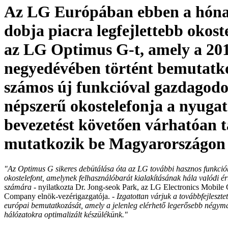
Az LG Európában ebben a hón
dobja piacra legfejlettebb okost
az LG Optimus G-t, amely a 201
negyedévében történt bemutatk
számos új funkcióval gazdagodo
népszerű okostelefonja a nyuga
bevezetést követően várhatóan t
mutatkozik be Magyarországon
"Az Optimus G sikeres debütálása óta az LG további hasznos funkciókk
okostelefont, amelynek felhasználóbarát kialakításának hála valódi ér
számára
- nyilatkozta Dr. Jong-seok Park, az LG Electronics Mobil
Company elnök-vezérigazgatója. -
Izgatottan várjuk a továbbfejleszt
európai bemutatkozását, amely a jelenleg elérhető legerősebb négy
hálózatokra optimalizált készülékünk."