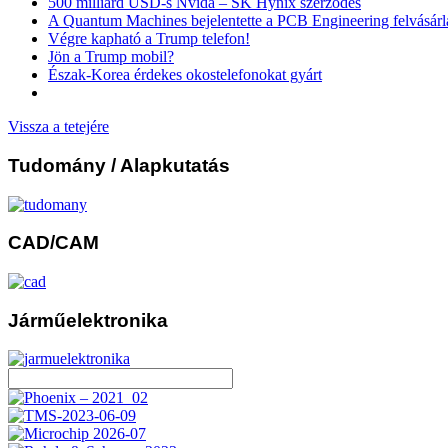
500 milliárd USD-s Nvida – SK Hynix szerződés
A Quantum Machines bejelentette a PCB Engineering felvásárl
Végre kapható a Trump telefon!
Jön a Trump mobil?
Észak-Korea érdekes okostelefonokat gyárt
Vissza a tetejére
Tudomány
/ Alapkutatás
CAD/CAM
Járműelektronika