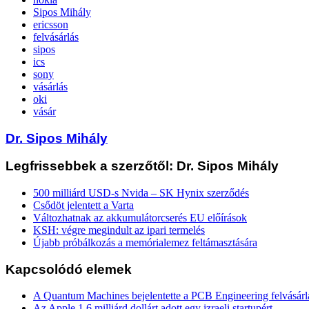
Sipos Mihály
ericsson
felvásárlás
sipos
ics
sony
vásárlás
oki
vásár
Dr. Sipos Mihály
Legfrissebbek a szerzőtől: Dr. Sipos Mihály
500 milliárd USD-s Nvida – SK Hynix szerződés
Csődöt jelentett a Varta
Változhatnak az akkumulátorcserés EU előírások
KSH: végre megindult az ipari termelés
Újabb próbálkozás a memórialemez feltámasztására
Kapcsolódó elemek
A Quantum Machines bejelentette a PCB Engineering felvásárl
Az Apple 1,6 milliárd dollárt adott egy izraeli startupért