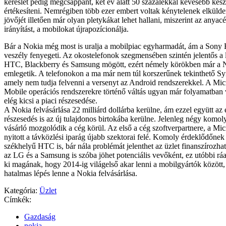
kereslet pedig megcsappant, két év alatt 50 százalékkal kevesebb kész
értékesíteni. Nemrégiben több ezer embert voltak kénytelenek elkülden
jövőjét illetően már olyan pletykákat lehet hallani, miszerint az anyacé
irányítást, a mobilokat újrapozícionálja.
Bár a Nokia még most is uralja a mobilpiac egyharmadát, ám a Sony 
veszély fenyegeti. Az okostelefonok szegmensében szintén jelentős a
HTC, Blackberry és Samsung mögött, ezért némely körökben már a N
emlegetik. A telefonokon a ma már nem túl korszerűnek tekinthető Sy
amely nem tudja felvenni a versenyt az Android rendszerekkel. A Mi
Mobile operációs rendszerekre történő váltás ugyan már folyamatban
elég kicsi a piaci részesedése.
A Nokia felvásárlása 22 milliárd dollárba kerülne, ám ezzel együtt a
részesedés is az új tulajdonos birtokába kerülne. Jelenleg négy komol
vásárló mozgolódik a cég körül. Az első a cég szoftverpartnere, a Mi
nyitott a távközlési iparág újabb szektorai felé. Komoly érdeklődőnek 
székhelyű HTC is, bár nála problémát jelenthet az üzlet finanszírozha
az LG és a Samsung is szóba jöhet potenciális vevőként, ez utóbbi ráad
ki magának, hogy 2014-ig világelső akar lenni a mobilgyártók között
hatalmas lépés lenne a Nokia felvásárlása.
Kategória:
Üzlet
Címkék:
Gazdaság
nokia