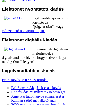
Elektronet
nyomtatott kiadás
Legfrissebb lapszámunk
kapható az
újságárusoknál, vagy
előfizethető honlapunkon, itt!
Elektronet
digitális kiadás
Lapszámaink digitálisan
is elérhetőek a
digitalstand.hu oldalon, hogy kedvenc lapja
mindig Önnél legyen!
Legolvasottabb
cikkeink
Feliratkozás az RSS csatornára
Bel Stewart-MagJack csatlakozók
Érintésvédelmi műszerek képességei
Amerikai tudományos elismerését a
Kálmán-szűrő megalkotójának
2022-re 4 nm-es gyártástechnológiát