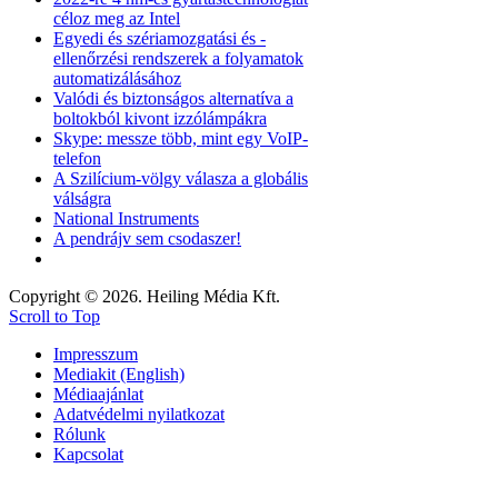
céloz meg az Intel
Egyedi és szériamozgatási és -
ellenőrzési rendszerek a folyamatok
automatizálásához
Valódi és biztonságos alternatíva a
boltokból kivont izzólámpákra
Skype: messze több, mint egy VoIP-
telefon
A Szilícium-völgy válasza a globális
válságra
National Instruments
A pendrájv sem csodaszer!
Copyright © 2026. Heiling Média Kft.
Scroll to Top
Impresszum
Mediakit (English)
Médiaajánlat
Adatvédelmi nyilatkozat
Rólunk
Kapcsolat