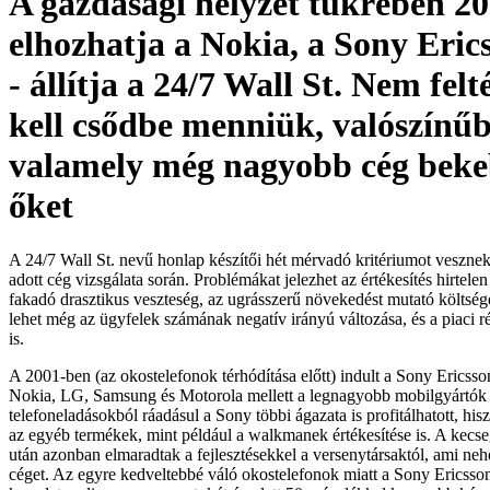
A gazdasági helyzet tükrében 2
elhozhatja a Nokia, a Sony Eric
- állítja a 24/7 Wall St. Nem felt
kell csődbe menniük, valószínű
valamely még nagyobb cég beke
őket
A 24/7 Wall St. nevű honlap készítői hét mérvadó kritériumot veszne
adott cég vizsgálata során. Problémákat jelezhet az értékesítés hirtel
fakadó drasztikus veszteség, az ugrásszerű növekedést mutató költség
lehet még az ügyfelek számának negatív irányú változása, és a piaci 
is.
A 2001-ben (az okostelefonok térhódítása előtt) indult a Sony Ericss
Nokia, LG, Samsung és Motorola mellett a legnagyobb mobilgyártók k
telefoneladásokból ráadásul a Sony többi ágazata is profitálhatott, his
az egyéb termékek, mint például a walkmanek értékesítése is. A kecse
után azonban elmaradtak a fejlesztésekkel a versenytársaktól, ami neh
céget. Az egyre kedveltebbé váló okostelefonok miatt a Sony Ericsson