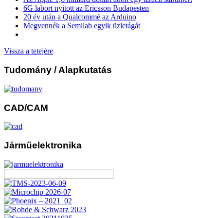
6G labort nyitott az Ericsson Budapesten
20 év után a Qualcommé az Arduino
Megvennék a Semilab egyik üzletágát
Vissza a tetejére
Tudomány
/ Alapkutatás
CAD/CAM
Járműelektronika