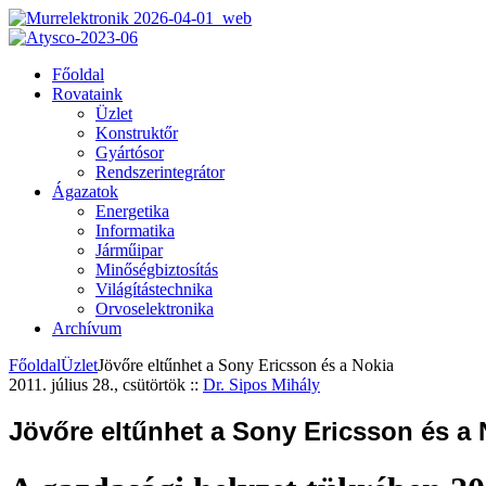
Főoldal
Rovataink
Üzlet
Konstruktőr
Gyártósor
Rendszerintegrátor
Ágazatok
Energetika
Informatika
Járműipar
Minőségbiztosítás
Világítástechnika
Orvoselektronika
Archívum
Főoldal
Üzlet
Jövőre eltűnhet a Sony Ericsson és a Nokia
2011. július 28., csütörtök
::
Dr. Sipos Mihály
Jövőre eltűnhet a Sony Ericsson és a 