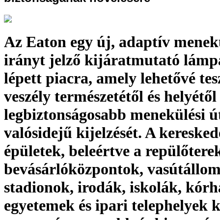
Az Eaton egy új, adaptív menek
irányt jelző kijáratmutató lámpa
lépett piacra, amely lehetővé tes
veszély természetétől és helyétől
legbiztonságosabb menekülési ú
valósidejű kijelzését. A kereske
épületek, beleértve a repülőtere
bevásárlóközpontok, vasútállom
stadionok, irodák, iskolák, kórh
egyetemek és ipari telephelyek k