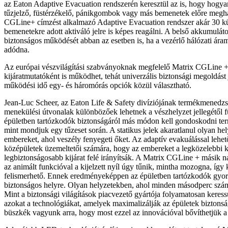
az Eaton Adaptive Evacuation rendszerén keresztül az is, hogy hogya
tűzjelző, füstérzékelő, pánikgombok vagy más bemenetek előre meghat
CGLine+ címzést alkalmazó Adaptive Evacuation rendszer akár 30 k
bemenetekre adott aktiváló jelre is képes reagálni. A belső akkumulátor
biztonságos működését abban az esetben is, ha a vezérlő hálózati ára
adódna.
Az európai vészvilágítási szabványoknak megfelelő Matrix CGLine 
kijáratmutatóként is működhet, tehát univerzális biztonsági megoldást 
működési idő egy- és háromórás opciók közül választható.
Jean-Luc Scheer, az Eaton Life & Safety divíziójának termékmenedzs
menekülési útvonalak különbözőek lehetnek a vészhelyzet jellegétől f
épületben tartózkodók biztonságáról más módon kell gondoskodni ter
mint mondjuk egy tűzeset során. A statikus jelek akaratlanul olyan hel
embereket, ahol veszély fenyegeti őket. Az adaptív evakuálással lehe
középületek üzemeltetői számára, hogy az embereket a legközelebbi kij
legbiztonságosabb kijárat felé irányítsák. A Matrix CGLine + másik 
az animált funkcióval a kijelzett nyíl úgy tűnik, mintha mozogna, íg
felismerhető. Ennek eredményeképpen az épületben tartózkodók gyor
biztonságos helyre. Olyan helyzetekben, ahol minden másodperc számí
Mint a biztonsági világítások piacvezető gyártója folyamatosan keressü
azokat a technológiákat, amelyek maximalizálják az épületek biztons
büszkék vagyunk arra, hogy most ezzel az innovációval bővíthetjük a 