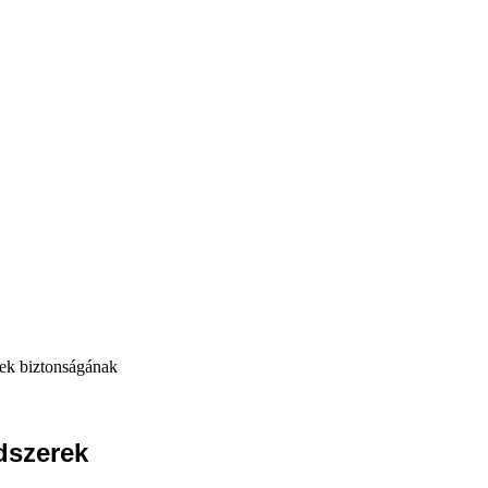
rek biztonságának
dszerek