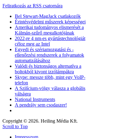
Feliratkozás az RSS csatornára
Bel Stewart-MagJack csatlakozók
Érintésvédelmi műszerek képességei
Amerikai tudományos elismerését a
Kálmán-szűrő megalkotójának
2022-re 4 nm-es gyártástechnológiát
céloz meg az Intel
Egyedi és szériamozgatási és -
ellenőrzési rendszerek a folyamatok
automatizálásához
Valódi és biztonságos alternatíva a
boltokból kivont izzólámpákra
Skype: messze több, mint egy VoIP-
telefon
A Szilícium-völgy válasza a globális
válságra
National Instruments
A pendrájv sem csodaszer!
Copyright © 2026. Heiling Média Kft.
Scroll to Top
Impresszum