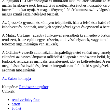
A legújabb LED-technológiát és lítium-ion akkumulátort tartalmazó 
magas hatékonyságot, hosszú távú megbízhatóságot és hosszabb karba
intervallumokat nyújt. A magas fényerejű fehér kontrasztszín világos 
magas szintű észlelhetőséget biztosít.
Az új eszköz gyorsan és könnyen telepíthető, hála a felső és a hátsó r
kábelvezetési pontnak, amelyek segítségével gyors és egyszerű a ber
A Matrix CGLine+ adaptív funkcióval egészítheti ki a meglévő biztons
rendszert, ha az épület egyes részein, ahol vészhelyzetek, vagy tumult
fokozott rugalmasságra van szükség.
A CGLine+ vezérlő automatizált lámpafelügyeletet valósít meg, amel
ellenőrzi az összes lámpatest működési állapotát a rendszeren belül, í
funkciók rendszeres manuális tesztelésének idő- és költségterhét. A r
meghibásodást észlel és jelent az integrált e-mail funkció segtségével,
azonnali hibaelhárítás.
Az Eaton honlapja
Kategória:
Rendszerintegrátor
Címkék:
rendszerintegrátor
eaton
épület