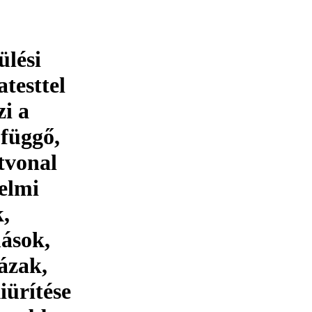
ülési
testtel
zi a
 függő,
tvonal
delmi
k,
ások,
ázak,
iürítése