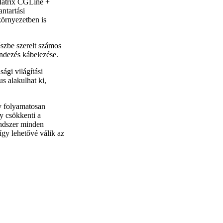
Matrix CGLine +
ntartási
környezetben is
észbe szerelt számos
endezés kábelezése.
ági világítási
us alakulhat ki,
y folyamatosan
gy csökkenti a
endszer minden
 így lehetővé válik az