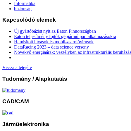
Informatika
biztonság
Kapcsolódó elemek
Új gyártóbázist nyit az Eaton Finnországban
Eaton teljesítmény fojtók gépjárműipari alkalmazásokra
Hamisított hívások és mobil-zsarolóvírusok
DataRacing 2023 – data science verseny
Növekvő energiaárak: veszélyben az infrastrukturális beruházá
Vissza a tetejére
Tudomány
/ Alapkutatás
CAD/CAM
Járműelektronika