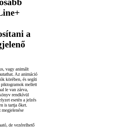
gosabb
Line+
sítani a
jelenő
us, vagy animált
mutathat. Az animáció
ók körében, és segíti
ó piktogramok mellett
nal le van zárva,
ókönyv rendkívül
yzet esetén a jelzés
 is tartja őket.
zt megjelenése
ató, de vezérelhető