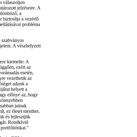
n válaszoljon
ározott jelzéseire. A
ülönböző, a
 biztosítja a vezérlő
mellátásával probléma
+ szabványos
jelent. A vészhelyzeti
ere kiemelte: A
üggően, ezért az
rorámadás esetén,
yre vezethetik az
tőséget adunk a
árat helyett a
nagy előnye az, hogy
y könnyebben
sabban jutnak
t, ez életet menthet.
k és fejlesztjük
ágát. Rendkívül
portfóliónkat."