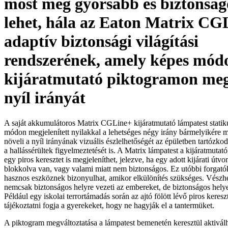
most még gyorsabb és biztonsá
lehet, hála az Eaton Matrix CG
adaptív biztonsági világítási
rendszerének, amely képes módo
kijáratmutató piktogramon meg
nyíl irányát
A saját akkumulátoros Matrix CGLine+ kijáratmutató lámpatest statik
módon megjelenített nyilakkal a lehetséges négy irány bármelyikére 
növeli a nyíl irányának vizuális észlelhetőségét az épületben tartózkod
a hallássérültek figyelmeztetését is. A Matrix lámpatest a kijáratmutat
egy piros keresztet is megjeleníthet, jelezve, ha egy adott kijárati útvo
blokkolva van, vagy valami miatt nem biztonságos. Ez utóbbi forgat
hasznos eszköznek bizonyulhat, amikor elkülönítés szükséges. Vészhel
nemcsak biztonságos helyre vezeti az embereket, de biztonságos helyen
Például egy iskolai terrortámadás során az ajtó fölött lévő piros keres
tájékoztatni fogja a gyerekeket, hogy ne hagyják el a tantermüket.
A piktogram megváltoztatása a lámpatest bemenetén keresztül aktiválh