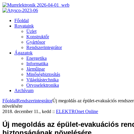
Főoldal
Rovataink
Üzlet
Konstruktőr
Gyártósor
Rendszerintegrátor
Ágazatok
Energetika
Informatika
Járműipar
Minőségbiztosítás
Világítástechnika
Orvoselektronika
Archívum
Főoldal
Rendszerintegrátor
Új megoldás az épület-evakuációs rendsze
növelésére
2018. december 11., kedd
::
ELEKTROnet Online
Új megoldás az épület-evakuációs ren
biztonságának növelésére