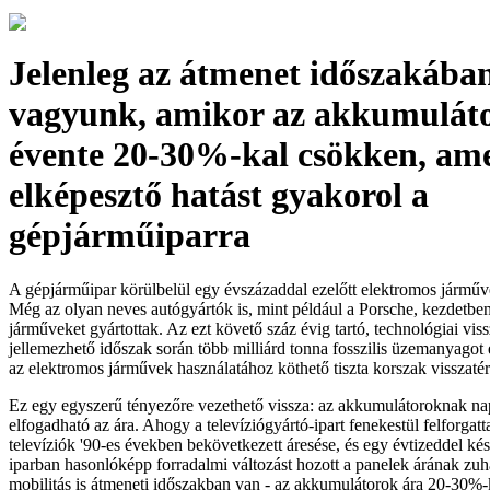
Jelenleg az átmenet időszakába
vagyunk, amikor az akkumulát
évente 20-30%-kal csökken, am
elképesztő hatást gyakorol a
gépjárműiparra
A gépjárműipar körülbelül egy évszázaddal ezelőtt elektromos járműve
Még az olyan neves autógyártók is, mint például a Porsche, kezdetben
járműveket gyártottak. Az ezt követő száz évig tartó, technológiai vis
jellemezhető időszak során több milliárd tonna fosszilis üzemanyagot
az elektromos járművek használatához köthető tiszta korszak visszaté
Ez egy egyszerű tényezőre vezethető vissza: az akkumulátoroknak n
elfogadható az ára. Ahogy a televíziógyártó-ipart fenekestül felforgat
televíziók '90-es években bekövetkezett áresése, és egy évtizeddel ké
iparban hasonlóképp forradalmi változást hozott a panelek árának zuh
mobilitás is átmeneti időszakban van - az akkumulátorok ára 20-30%-