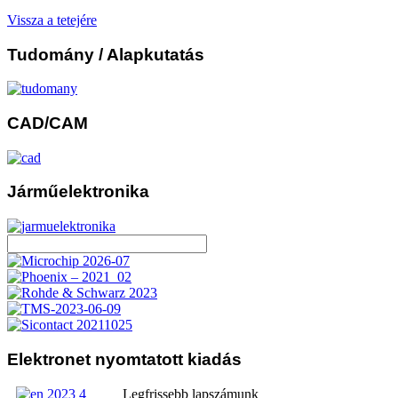
Vissza a tetejére
Tudomány
/ Alapkutatás
CAD/CAM
Járműelektronika
Elektronet
nyomtatott kiadás
Legfrissebb lapszámunk