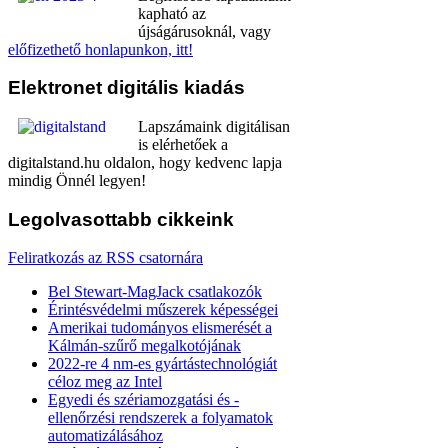
kapható az
újságárusoknál, vagy
előfizethető honlapunkon, itt!
Elektronet
digitális kiadás
Lapszámaink digitálisan
is elérhetőek a
digitalstand.hu oldalon, hogy kedvenc lapja
mindig Önnél legyen!
Legolvasottabb
cikkeink
Feliratkozás az RSS csatornára
Bel Stewart-MagJack csatlakozók
Érintésvédelmi műszerek képességei
Amerikai tudományos elismerését a
Kálmán-szűrő megalkotójának
2022-re 4 nm-es gyártástechnológiát
céloz meg az Intel
Egyedi és szériamozgatási és -
ellenőrzési rendszerek a folyamatok
automatizálásához