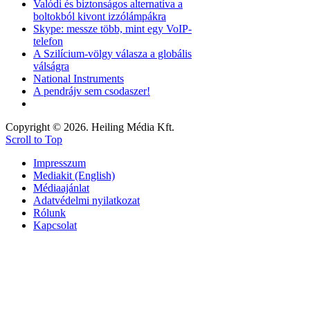
Valódi és biztonságos alternatíva a
boltokból kivont izzólámpákra
Skype: messze több, mint egy VoIP-
telefon
A Szilícium-völgy válasza a globális
válságra
National Instruments
A pendrájv sem csodaszer!
Copyright © 2026. Heiling Média Kft.
Scroll to Top
Impresszum
Mediakit (English)
Médiaajánlat
Adatvédelmi nyilatkozat
Rólunk
Kapcsolat