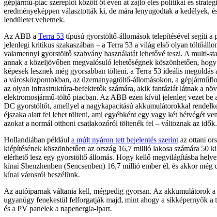
gépjármű-piac szereplői között öt éven át zajló éles politikai és stratégi
eredményeképpen választották ki, de mára lenyugodtak a kedélyek, és
lendületet vehetnek.
Az ABB a
Terra 53
típusú gyorstöltő-állomások telepítésével segíti a 
jelenlegi kritikus szakaszában – a Terra 53 a világ első olyan töltőáll
valamennyi gyorstöltő szabvány használatát lehetővé teszi. A multi-st
annak a közeljövőben megvalósuló lehetőségnek köszönhetően, hogy 
képesek lesznek még gyorsabban tölteni, a Terra 53 ideális megoldás 
a városközpontokban, az üzemanyagtöltő-állomásokon, a gépjárműflot
az olyan infrastruktúra-befektetők számára, akik fantáziát látnak a nö
elektromosjármű-töltő piacban. Az ABB ezen kívül jelenleg vezet be a
DC gyorstöltőt, amellyel a nagykapacitású akkumulátorokkal rendelk
éjszaka alatt fel lehet tölteni, ami egyébként egy vagy két hétvégét v
azokat a normál otthoni csatlakozóról töltenék fel – változnak az idők.
Hollandiában például
a múlt nyáron tett bejelentés szerint
az ottani or
kiépítésének köszönhetően az ország 16,7 millió lakosa számára 50 ki
elérhető lesz egy gyorstöltő állomás. Hogy kellő megvilágításba helye
kínai Shenzhenben (Sencsenben) 16,7 millió ember él, és akkor még 
kínai városról beszélünk.
Az autóiparnak váltania kell, mégpedig gyorsan. Az akkumulátorok a
ugyanúgy fenekestül felforgatják majd, mint ahogy a síkképernyők a t
és a PV panelek a napenergia-ipart.