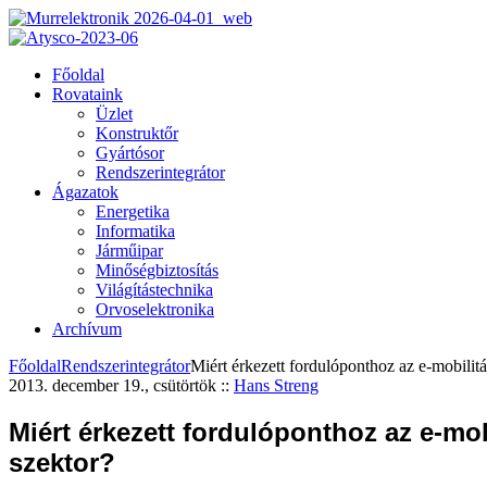
Főoldal
Rovataink
Üzlet
Konstruktőr
Gyártósor
Rendszerintegrátor
Ágazatok
Energetika
Informatika
Járműipar
Minőségbiztosítás
Világítástechnika
Orvoselektronika
Archívum
Főoldal
Rendszerintegrátor
Miért érkezett fordulóponthoz az e-mobilitá
2013. december 19., csütörtök
::
Hans Streng
Miért érkezett fordulóponthoz az e-mob
szektor?