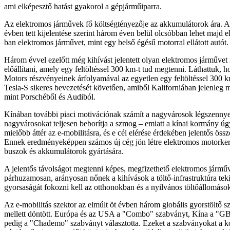
ami elképesztő hatást gyakorol a gépjárműiparra.
Az elektromos járművek fő költségtényezője az akkumulátorok ára. 
évben tett kijelentése szerint három éven belül olcsóbban lehet majd e
ban elektromos járművet, mint egy belső égésű motorral ellátott autót.
Három évvel ezelőtt még kihívást jelentett olyan elektromos járművet
előállítani, amely egy feltöltéssel 300 km-t tud megtenni. Láthattuk, h
Motors részvényeinek árfolyamával az egyetlen egy feltöltéssel 300 
Tesla-S sikeres bevezetését követően, amiből Kaliforniában jelenleg m
mint Porschéből és Audiból.
Kínában további piaci motivációnak számít a nagyvárosok légszennye
nagyvárosokat teljesen beborítja a szmog – emiatt a kínai kormány úg
mielőbb áttér az e-mobilitásra, és e cél elérése érdekében jelentős össz
Ennek eredményeképpen számos új cég jön létre elektromos motorkeré
buszok és akkumulátorok gyártására.
A jelentős távolságot megtenni képes, megfizethető elektromos jármű
párhuzamosan, arányosan nőnek a kihívások a töltő-infrastruktúra teki
gyorsaságát fokozni kell az otthonokban és a nyilvános töltőállomáso
Az e-mobilitás szektor az elmúlt öt évben három globális gyorstöltő 
mellett döntött. Európa és az USA a "Combo" szabványt, Kína a "GB
pedig a "Chademo" szabványt választotta. Ezeket a szabványokat a 