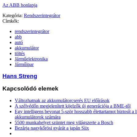
Az ABB honlapja
Kategória:
Rendszerintegrátor
Címkék:
rendszerintegrátor
abb
autó
akkumulátor
töltés
Járműelektronika
Járműipar
Hans Streng
Kapcsolódó elemek
Változhatnak az akkumulátorcserés EU előírások
A szélvédőn megjelenített kijelzők új generációja a BME-től
Egy intelligens bevonat 5-ször hosszabb élettartamot biztosít a 
akkumulátorok számára
5500 munkahelyet szüntet meg világszerte a Bosch
Bezárja nagykőrösi gyárát a japán Siix