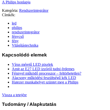
A Philips honlapja
Kategória:
Rendszerintegrátor
Címkék:
led
philips
rendszerintegrátor
fénycső
fény
Világítástechnika
Kapcsolódó elemek
Vírus méretű LED pixelek
Amit az E27 LED izzóról tudni érdemes
Fénnyel működő processzor – feltörhetetlen?
Alacsony működési feszültségű kék LED
Hatezer munkahelyet szüntet meg a Philips
Vissza a tetejére
Tudomány
/ Alapkutatás