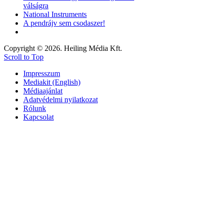
válságra
National Instruments
A pendrájv sem csodaszer!
Copyright © 2026. Heiling Média Kft.
Scroll to Top
Impresszum
Mediakit (English)
Médiaajánlat
Adatvédelmi nyilatkozat
Rólunk
Kapcsolat