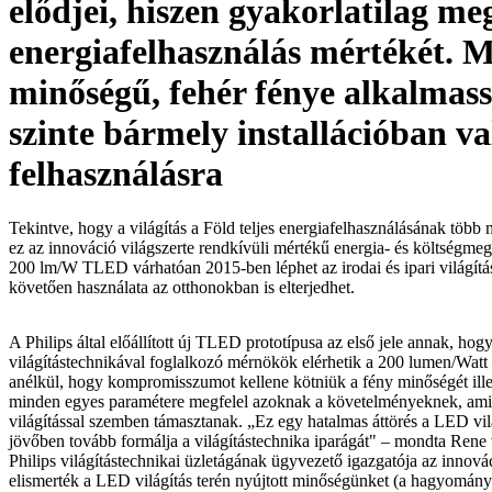
elődjei, hiszen gyakorlatilag meg
energiafelhasználás mértékét. 
minőségű, fehér fénye alkalmass
szinte bármely installációban va
felhasználásra
Tekintve, hogy a világítás a Föld teljes energiafelhasználásának több m
ez az innováció világszerte rendkívüli mértékű energia- és költségmegt
200 lm/W TLED várhatóan 2015-ben léphet az irodai és ipari világítás
követően használata az otthonokban is elterjedhet.
A Philips által előállított új TLED prototípusa az első jele annak, hogy
világítástechnikával foglalkozó mérnökök elérhetik a 200 lumen/Watt
anélkül, hogy kompromisszumot kellene kötniük a fény minőségét ille
minden egyes paramétere megfelel azoknak a követelményeknek, amik
világítással szemben támasztanak. „Ez egy hatalmas áttörés a LED vilá
jövőben tovább formálja a világítástechnika iparágát" – mondta Rene
Philips világítástechnikai üzletágának ügyvezető igazgatója az innov
elismerték a LED világítás terén nyújtott minőségünket (a hagyomány