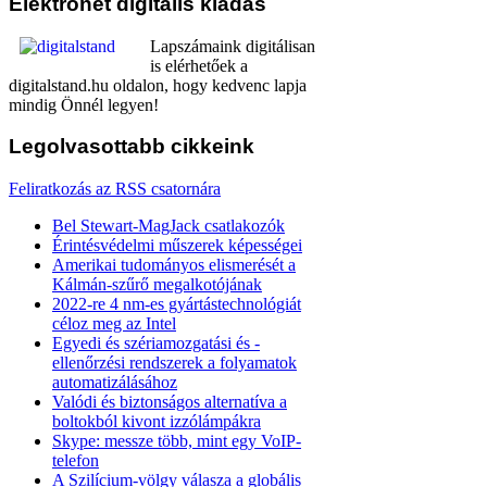
Elektronet
digitális kiadás
Lapszámaink digitálisan
is elérhetőek a
digitalstand.hu oldalon, hogy kedvenc lapja
mindig Önnél legyen!
Legolvasottabb
cikkeink
Feliratkozás az RSS csatornára
Bel Stewart-MagJack csatlakozók
Érintésvédelmi műszerek képességei
Amerikai tudományos elismerését a
Kálmán-szűrő megalkotójának
2022-re 4 nm-es gyártástechnológiát
céloz meg az Intel
Egyedi és szériamozgatási és -
ellenőrzési rendszerek a folyamatok
automatizálásához
Valódi és biztonságos alternatíva a
boltokból kivont izzólámpákra
Skype: messze több, mint egy VoIP-
telefon
A Szilícium-völgy válasza a globális