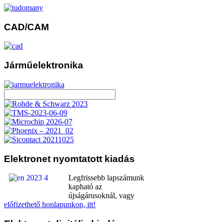
CAD/CAM
Járműelektronika
Elektronet
nyomtatott kiadás
Legfrissebb lapszámunk
kapható az
újságárusoknál, vagy
előfizethető honlapunkon, itt!