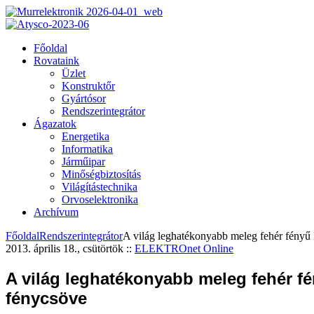
Főoldal
Rovataink
Üzlet
Konstruktőr
Gyártósor
Rendszerintegrátor
Ágazatok
Energetika
Informatika
Járműipar
Minőségbiztosítás
Világítástechnika
Orvoselektronika
Archívum
Főoldal
Rendszerintegrátor
A világ leghatékonyabb meleg fehér fény
2013. április 18., csütörtök
::
ELEKTROnet Online
A világ leghatékonyabb meleg fehér f
fénycsöve