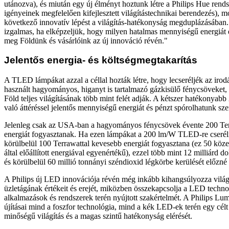
utánozva), és miután egy új élményt hoztunk létre a Philips Hue rends
igényeinek megfelelően kifejlesztett világítástechnikai berendezés), m
következő innovatív lépést a világítás-hatékonyság megduplázásában.
izgalmas, ha elképzeljük, hogy milyen hatalmas mennyiségű energiát 
meg Földünk és vásárlóink az új innováció révén."
Jelentős energia- és költségmegtakarítás
A TLED lámpákat azzal a céllal hozták létre, hogy lecseréljék az irod
használt hagyományos, higanyt is tartalmazó gázkisülő fénycsöveket,
Föld teljes világításának több mint felét adják. A kétszer hatékony
való áttéréssel jelentős mennyiségű energiát és pénzt spórolhatunk sze
Jelenleg csak az USA-ban a hagyományos fénycsövek évente 200 Ter
energiát fogyasztanak. Ha ezen lámpákat a 200 lm/W TLED-re cseré
körülbelül 100 Terrawattal kevesebb energiát fogyasztana (ez 50 kö
által előállított energiával egyenértékű), ezzel több mint 12 milliárd do
és körülbelül 60 millió tonnányi széndioxid légkörbe kerülését előzné
A Philips új LED innovációja révén még inkább kihangsúlyozza világ
üzletágának értékeit és erejét, miközben összekapcsolja a LED techno
alkalmazások és rendszerek terén nyújtott szakértelmét. A Philips Lum
újításai mind a foszfor technológia, mind a kék LED-ek terén egy célt
minőségű világítás és a magas szintű hatékonyság elérését.