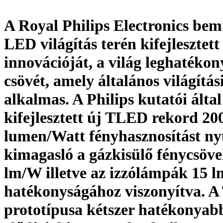
A Royal Philips Electronics bem
LED világítás terén kifejlesztet
innovációját, a világ leghaték
csövét, amely általános világítás
alkalmas. A Philips kutatói által
kifejlesztett új TLED rekord 20
lumen/Watt fényhasznosítást ny
kimagasló a gázkisülő fénycsöv
lm/W illetve az izzólámpák 15 
hatékonyságához viszonyítva. 
prototípusa kétszer hatékonyab