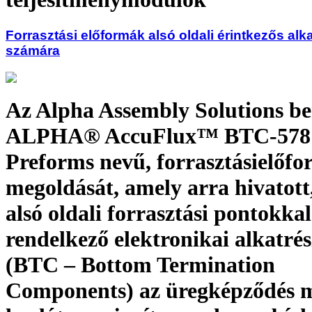
Forrasztási előformák alsó oldali érintkezős alk
számára
Az Alpha Assembly Solutions b
ALPHA® AccuFlux™ BTC-578 
Preforms nevű, forrasztásielőfo
megoldását, amely arra hivatott
alsó oldali forrasztási pontokkal
rendelkező elektronikai alkatré
(BTC – Bottom Termination
Components) az üregképződés m