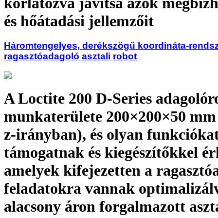
korlátozva javítsa azok megbíz
és hőátadási jellemzőit
Háromtengelyes, derékszögű koordináta-rendsz
ragasztóadagoló asztali robot
A Loctite 200 D-Series adagoló
munkaterülete 200×200×50 mm (
z-irányban), és olyan funkcióka
támogatnak és kiegészítőkkel ér
amelyek kifejezetten a ragasztó
feladatokra vannak optimalizál
alacsony áron forgalmazott aszta