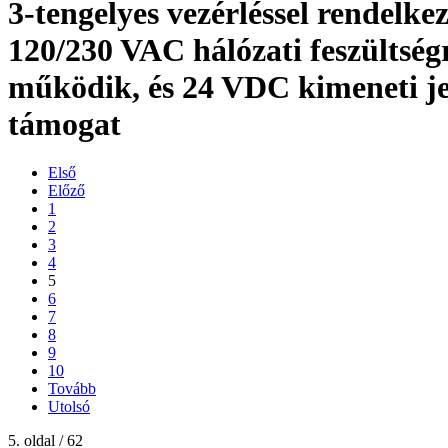
3-tengelyes vezérléssel rendelkez
120/230 VAC hálózati feszültség
működik, és 24 VDC kimeneti je
támogat
Első
Előző
1
2
3
4
5
6
7
8
9
10
Tovább
Utolsó
5. oldal / 62