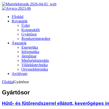
Főoldal
Rovataink
Üzlet
Konstruktőr
Gyártósor
Rendszerintegrátor
Ágazatok
Energetika
Informatika
Járműipar
Minőségbiztosítás
Világítástechnika
Orvoselektronika
Archívum
Főoldal
Gyártósor
Gyártósor
Hűtő- és fűtőrendszerrel ellátott, keverőgépes 