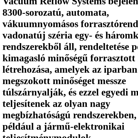
Vacuum Reflow Systems bejelen
8300-sorozatú, automata,
vákuumnyomásos forrasztórends
vadonatúj széria egy- és három
rendszerekből áll, rendeltetése 
kimagasló minőségű forrasztott
létrehozása, amelyek az iparban
megszokott minőséget messze
túlszárnyalják, és ezzel egyedi 
teljesítenek az olyan nagy
megbízhatóságú rendszerekben,
például a jármű-elektronikai
teljesítménymodulok