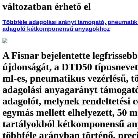
változatban érhető el
Többféle adagolási arányt támogató, pneumatik
adagoló kétkomponensű anyagokhoz
A Fisnar bejelentette legfrissebb
újdonságát, a DTD50 típusnevet 
ml-es, pneumatikus vezérlésű, t
adagolási anyagarányt támogat
adagolót, melynek rendeltetési c
egymás mellett elhelyezett, 50 m
tartályokból kétkomponensű a
többféle arányban történő, precí