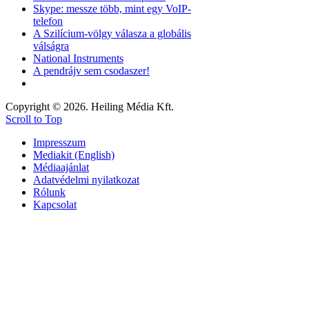
Skype: messze több, mint egy VoIP-
telefon
A Szilícium-völgy válasza a globális
válságra
National Instruments
A pendrájv sem csodaszer!
Copyright © 2026. Heiling Média Kft.
Scroll to Top
Impresszum
Mediakit (English)
Médiaajánlat
Adatvédelmi nyilatkozat
Rólunk
Kapcsolat