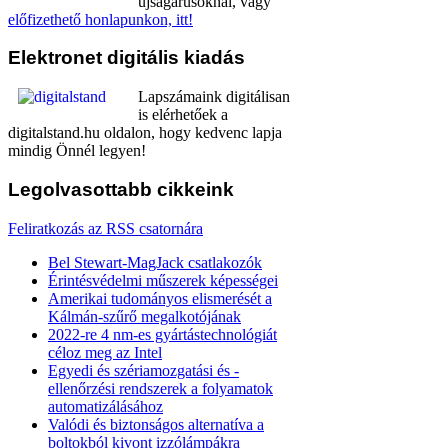
újságárusoknál, vagy
előfizethető honlapunkon, itt!
Elektronet
digitális kiadás
Lapszámaink digitálisan
is elérhetőek a
digitalstand.hu oldalon, hogy kedvenc lapja
mindig Önnél legyen!
Legolvasottabb
cikkeink
Feliratkozás az RSS csatornára
Bel Stewart-MagJack csatlakozók
Érintésvédelmi műszerek képességei
Amerikai tudományos elismerését a
Kálmán-szűrő megalkotójának
2022-re 4 nm-es gyártástechnológiát
céloz meg az Intel
Egyedi és szériamozgatási és -
ellenőrzési rendszerek a folyamatok
automatizálásához
Valódi és biztonságos alternatíva a
boltokból kivont izzólámpákra