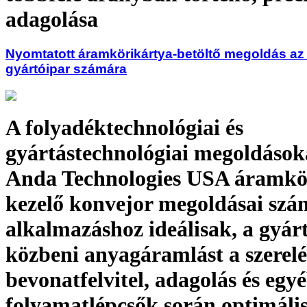
adagolása
Nyomtatott áramkörikártya-betöltő megoldás az 
gyártóipar számára
A folyadéktechnológiai és
gyártástechnológiai megoldások
Anda Technologies USA áramkö
kezelő konvejor megoldásai szá
alkalmazáshoz ideálisak, a gyár
közbeni anyagáramlást a szerelé
bevonatfelvitel, adagolás és egy
folyamatlépcsők során optimális