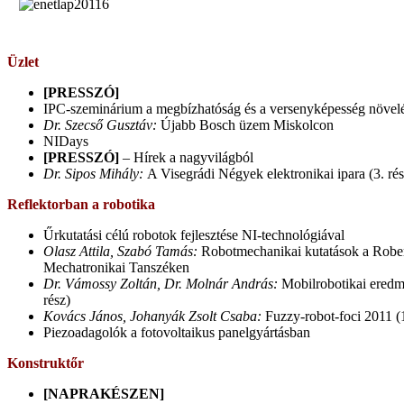
Üzlet
[PRESSZÓ]
IPC-szeminárium a megbízhatóság és a versenyképesség növelé
Dr. Szecső Gusztáv:
Újabb Bosch üzem Miskolcon
NIDays
[PRESSZÓ]
– Hírek a nagyvilágból
Dr. Sipos Mihály:
A Visegrádi Négyek elektronikai ipara (3. rés
Reflektorban a robotika
Űrkutatási célú robotok fejlesztése NI-technológiával
Olasz Attila, Szabó Tamás:
Robotmechanikai kutatások a Robe
Mechatronikai Tanszéken
Dr. Vámossy Zoltán, Dr. Molnár András:
Mobilrobotikai ered
rész)
Kovács János, Johanyák Zsolt Csaba:
Fuzzy-robot-foci 2011 (1
Piezoadagolók a fotovoltaikus panelgyártásban
Konstruktőr
[NAPRAKÉSZEN]