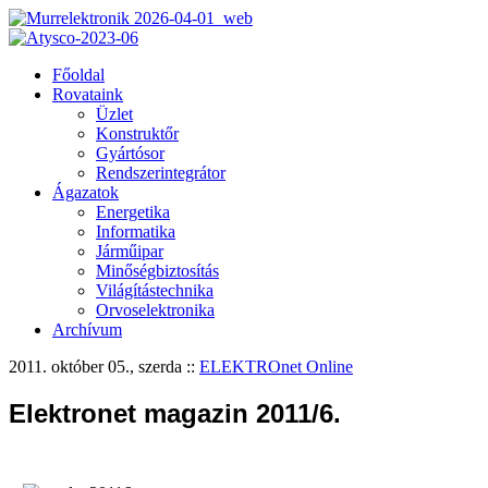
Főoldal
Rovataink
Üzlet
Konstruktőr
Gyártósor
Rendszerintegrátor
Ágazatok
Energetika
Informatika
Járműipar
Minőségbiztosítás
Világítástechnika
Orvoselektronika
Archívum
2011. október 05., szerda
::
ELEKTROnet Online
Elektronet magazin 2011/6.