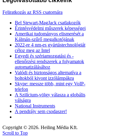
Legolvasottabb
cikkeink
Feliratkozás az RSS csatornára
Bel Stewart-MagJack csatlakozók
Érintésvédelmi műszerek képességei
Amerikai tudományos elismerését a
Kálmán-szűrő megalkotójának
2022-re 4 nm-es gyártástechnológiát
céloz meg az Intel
Egyedi és szériamozgatási és -
ellenőrzési rendszerek a folyamatok
automatizálásához
Valódi és biztonságos alternatíva a
boltokból kivont izzólámpákra
Skype: messze több, mint egy VoIP-
telefon
A Szilícium-völgy válasza a globális
válságra
National Instruments
A pendrájv sem csodaszer!
Copyright © 2026. Heiling Média Kft.
Scroll to Top