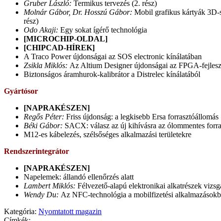
Gruber László:
Termikus tervezés (2. rész)
Molnár Gábor, Dr. Hosszú Gábor:
Mobil grafikus kártyák 3D-s
rész)
Odo Akaji:
Egy sokat ígérő technológia
[MICROCHIP-OLDAL]
[CHIPCAD-HÍREK]
A Traco Power újdonságai az SOS electronic kínálatában
Zsikla Miklós:
Az Altium Designer újdonságai az FPGA-fejleszt
Biztonságos áramhurok-kalibrátor a Distrelec kínálatából
Gyártósor
[NAPRAKÉSZEN]
Regős Péter:
Friss újdonság: a legkisebb Ersa forrasztóállomás
Béki Gábor:
SACX: válasz az új kihívásra az ólommentes forras
M12-es kábelezés, szélsőséges alkalmazási területekre
Rendszerintegrátor
[NAPRAKÉSZEN]
Napelemek: állandó ellenőrzés alatt
Lambert Miklós:
Félvezető-alapú elektronikai alkatrészek vizsg
Wendy Du:
Az NFC-technológia a mobilfizetési alkalmazások
Kategória:
Nyomtatott magazin
Címkék: