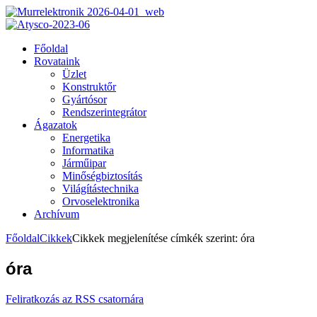
Főoldal
Rovataink
Üzlet
Konstruktőr
Gyártósor
Rendszerintegrátor
Ágazatok
Energetika
Informatika
Járműipar
Minőségbiztosítás
Világítástechnika
Orvoselektronika
Archívum
Főoldal
Cikkek
Cikkek megjelenítése címkék szerint: óra
óra
Feliratkozás az RSS csatornára