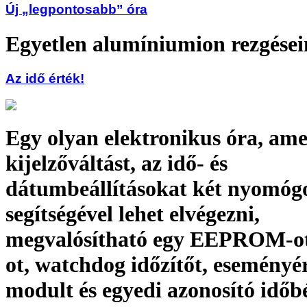
Új „legpontosabb” óra
Egyetlen alumíniumion rezgései
Az idő érték!
Egy olyan elektronikus óra, ame
kijelzőváltást, az idő- és
dátumbeállításokat két nyomó
segítségével lehet elvégezni,
megvalósítható egy EEPROM-o
ot, watchdog időzítőt, eseményé
modult és egyedi azonosító időb