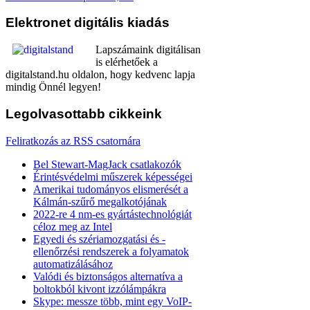
Elektronet
digitális kiadás
Lapszámaink digitálisan
is elérhetőek a
digitalstand.hu oldalon, hogy kedvenc lapja
mindig Önnél legyen!
Legolvasottabb
cikkeink
Feliratkozás az RSS csatornára
Bel Stewart-MagJack csatlakozók
Érintésvédelmi műszerek képességei
Amerikai tudományos elismerését a
Kálmán-szűrő megalkotójának
2022-re 4 nm-es gyártástechnológiát
céloz meg az Intel
Egyedi és szériamozgatási és -
ellenőrzési rendszerek a folyamatok
automatizálásához
Valódi és biztonságos alternatíva a
boltokból kivont izzólámpákra
Skype: messze több, mint egy VoIP-