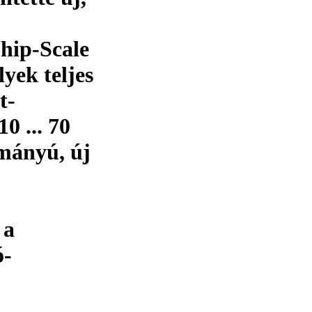
hip-Scale
yek teljes
t-
0 ... 70
mányú, új
 a
ó-