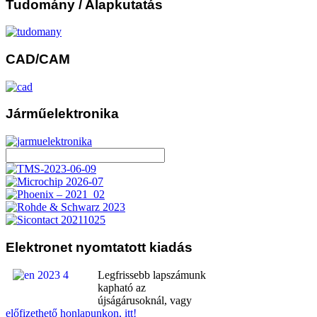
Tudomány
/ Alapkutatás
CAD/CAM
Járműelektronika
Elektronet
nyomtatott kiadás
Legfrissebb lapszámunk
kapható az
újságárusoknál, vagy
előfizethető honlapunkon, itt!