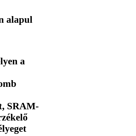
n alapul
lyen a
gomb
t, SRAM-
rzékelő
élyeget