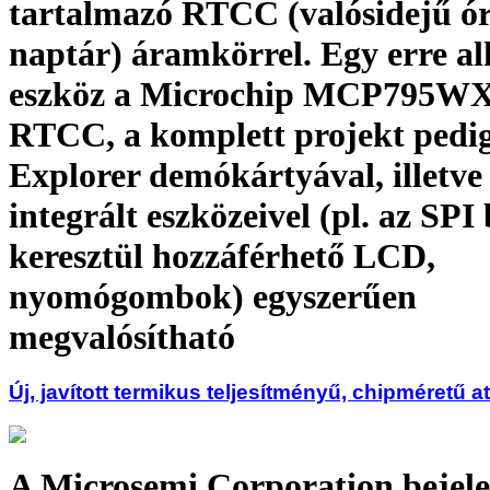
tartalmazó RTCC (valósidejű ór
naptár) áramkörrel. Egy erre a
eszköz a Microchip MCP795W
RTCC, a komplett projekt pedi
Explorer demókártyával, illetv
integrált eszközeivel (pl. az SPI
keresztül hozzáférhető LCD,
nyomógombok) egyszerűen
megvalósítható
Új, javított termikus teljesítményű, chipméretű 
A Microsemi Corporation bejelen