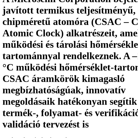
javított termikus teljesítményű,
chipméretű atomóra (CSAC – C
Atomic Clock) alkatrészeit, amel
működési és tárolási hőmérsékle
tartománnyal rendelkeznek. A –1
°C működési hőmérséklet-tarto
CSAC áramkörök kimagasló
megbízhatóságúak, innovatív
megoldásaik hatékonyan segítik
termék-, folyamat- és verifikáci
validáció tervezést is