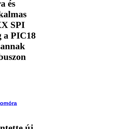
a és
lkalmas
XX SPI
g a PIC18
e annak
 buszon
atomóra
tette új,