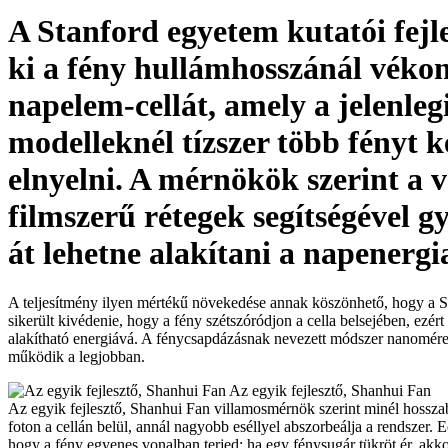
A Stanford egyetem kutatói fejle
ki a fény hullámhosszánál véko
napelem-cellát, amely a jelenleg
modelleknél tízszer több fényt k
elnyelni. A mérnökök szerint a 
filmszerű rétegek segítségével g
át lehetne alakítani a napenergi
A teljesítmény ilyen mértékű növekedése annak köszönhető, hogy a S
sikerült kivédenie, hogy a fény szétszóródjon a cella belsejében, ezé
alakítható energiává. A fénycsapdázásnak nevezett módszer nanomére
működik a legjobban.
Az egyik fejlesztő, Shanhui Fan
Az egyik fejlesztő, Shanhui Fan villamosmérnök szerint minél hossza
foton a cellán belül, annál nagyobb eséllyel abszorbeálja a rendszer. E
hogy a fény egyenes vonalban terjed: ha egy fénysugár tükröt ér, akko