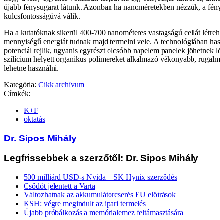
újabb fénysugarat látunk. Azonban ha nanoméretekben nézzük, a fén
kulcsfontosságúvá válik.
Ha a kutatóknak sikerül 400-700 nanométeres vastagságú cellát létreh
mennyiségű energiát tudnak majd termelni vele. A technológiában ha
potenciál rejlik, ugyanis egyrészt olcsóbb napelem panelek jöhetnek lé
szilícium helyett organikus polimereket alkalmazó vékonyabb, rugalm
lehetne használni.
Kategória:
Cikk archívum
Címkék:
K+F
oktatás
Dr. Sipos Mihály
Legfrissebbek a szerzőtől: Dr. Sipos Mihály
500 milliárd USD-s Nvida – SK Hynix szerződés
Csődöt jelentett a Varta
Változhatnak az akkumulátorcserés EU előírások
KSH: végre megindult az ipari termelés
Újabb próbálkozás a memórialemez feltámasztására