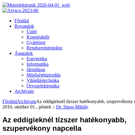
Főoldal
Rovataink
Üzlet
Konstruktőr
Gyártósor
Rendszerintegrátor
Ágazatok
Energetika
Informatika
Járműipar
Minőségbiztosítás
Világítástechnika
Orvoselektronika
Archívum
Főoldal
Archívum
Az eddigieknél tízszer hatékonyabb, szupervékony 
2010. október 01., péntek
::
Dr. Sipos Mihály
Az eddigieknél tízszer hatékonyabb,
szupervékony napcella