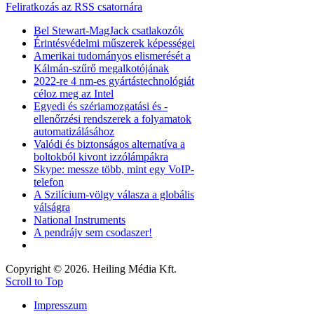
Feliratkozás az RSS csatornára
Bel Stewart-MagJack csatlakozók
Érintésvédelmi műszerek képességei
Amerikai tudományos elismerését a
Kálmán-szűrő megalkotójának
2022-re 4 nm-es gyártástechnológiát
céloz meg az Intel
Egyedi és szériamozgatási és -
ellenőrzési rendszerek a folyamatok
automatizálásához
Valódi és biztonságos alternatíva a
boltokból kivont izzólámpákra
Skype: messze több, mint egy VoIP-
telefon
A Szilícium-völgy válasza a globális
válságra
National Instruments
A pendrájv sem csodaszer!
Copyright © 2026. Heiling Média Kft.
Scroll to Top
Impresszum