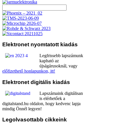
Elektronet
nyomtatott kiadás
Legfrissebb lapszámunk
kapható az
újságárusoknál, vagy
előfizethető honlapunkon, itt!
Elektronet
digitális kiadás
Lapszámaink digitálisan
is elérhetőek a
digitalstand.hu oldalon, hogy kedvenc lapja
mindig Önnél legyen!
Legolvasottabb
cikkeink