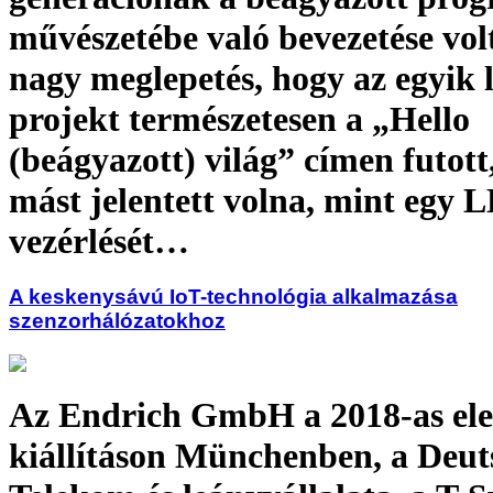
művészetébe való bevezetése vo
nagy meglepetés, hogy az egyik l
projekt természetesen a „Hello
(beágyazott) világ” címen futott
mást jelentett volna, mint egy 
vezérlését…
A keskenysávú IoT-technológia alkalmazása
szenzorhálózatokhoz
Az Endrich GmbH a 2018-as ele
kiállításon Münchenben, a Deut