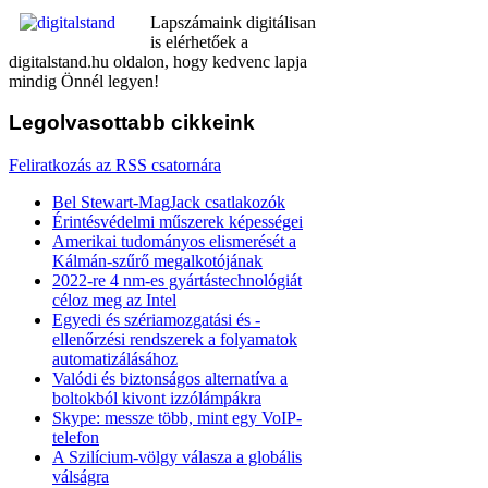
Lapszámaink digitálisan
is elérhetőek a
digitalstand.hu oldalon, hogy kedvenc lapja
mindig Önnél legyen!
Legolvasottabb
cikkeink
Feliratkozás az RSS csatornára
Bel Stewart-MagJack csatlakozók
Érintésvédelmi műszerek képességei
Amerikai tudományos elismerését a
Kálmán-szűrő megalkotójának
2022-re 4 nm-es gyártástechnológiát
céloz meg az Intel
Egyedi és szériamozgatási és -
ellenőrzési rendszerek a folyamatok
automatizálásához
Valódi és biztonságos alternatíva a
boltokból kivont izzólámpákra
Skype: messze több, mint egy VoIP-
telefon
A Szilícium-völgy válasza a globális
válságra