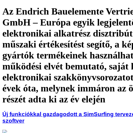
Az Endrich Bauelemente Vertri
GmbH – Európa egyik legjelent
elektronikai alkatrész disztribút
műszaki értékesítést segítő, a ké
gyártók termékeinek használhat
működési elvét bemutató, saját
elektronikai szakkönyvsorozato
évek óta, melynek immáron az ö
részét adta ki az év elején
Új funkciókkal gazdagodott a SimSurfing terve
szoftver