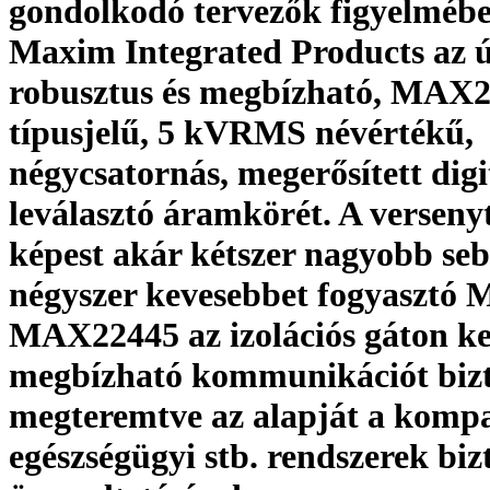
gondolkodó tervezők figyelmébe
Maxim Integrated Products az ú
robusztus és megbízható, MAX
típusjelű, 5 kVRMS névértékű,
négycsatornás, megerősített digi
leválasztó áramkörét. A versen
képest akár kétszer nagyobb seb
négyszer kevesebbet fogyasztó
MAX22445 az izolációs gáton ke
megbízható kommunikációt bizt
megteremtve az alapját a kompa
egészségügyi stb. rendszerek biz