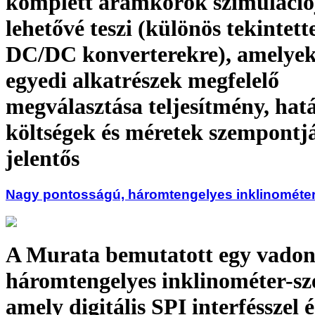
komplett áramkörök szimulációj
lehetővé teszi (különös tekintette
DC/DC konverterekre), amelyek
egyedi alkatrészek megfelelő
megválasztása teljesítmény, hat
költségek és méretek szempontj
jelentős
Nagy pontosságú, háromtengelyes inklinométe
A Murata bemutatott egy vadon
háromtengelyes inklinométer-sz
amely digitális SPI interfésszel é