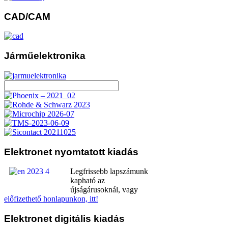
CAD/CAM
Járműelektronika
Elektronet
nyomtatott kiadás
Legfrissebb lapszámunk
kapható az
újságárusoknál, vagy
előfizethető honlapunkon, itt!
Elektronet
digitális kiadás