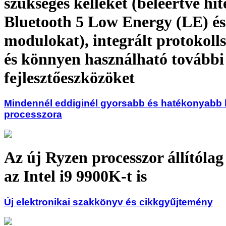
szükséges kelléket (beleértve hite
Bluetooth 5 Low Energy (LE) é
modulokat), integrált protokoll
és könnyen használható további
fejlesztőeszközöket
Mindennél eddiginél gyorsabb és hatékonyabb 
processzora
Az új Ryzen processzor állítólag
az Intel i9 9900K-t is
Új elektronikai szakkönyv és cikkgyűjtemény