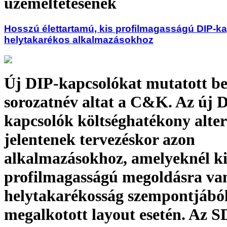
üzemeltetésének
Hosszú élettartamú, kis profilmagasságú DIP-k
helytakarékos alkalmazásokhoz
Új DIP-kapcsolókat mutatott b
sorozatnév altat a C&K. Az új 
kapcsolók költséghatékony alter
jelentenek tervezéskor azon
alkalmazásokhoz, amelyeknél ki
profilmagasságú megoldásra va
helytakarékosság szempontjábó
megalkotott layout esetén. Az 