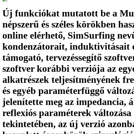
Új funkciókat mutatott be a Mu
népszerű és széles körökben has
online elérhető, SimSurfing nevű
kondenzátorait, induktivitásait 
támogató, tervezéssegítő szoftve
szoftver korábbi verziója az egy
alkatrészek teljesítményének fr
és egyéb paraméterfüggő változ
jelenítette meg az impedancia, át
reflexiós paraméterek változása
tekintetében, az új verzió azon