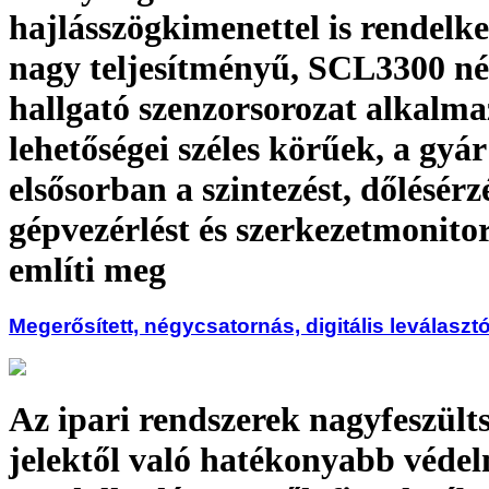
hajlásszögkimenettel is rendelke
nagy teljesítményű, SCL3300 né
hallgató szenzorsorozat alkalma
lehetőségei széles körűek, a gyár
elsősorban a szintezést, dőlésérz
gépvezérlést és szerkezetmonito
említi meg
Megerősített, négycsatornás, digitális leválaszt
Az ipari rendszerek nagyfeszült
jelektől való hatékonyabb véde