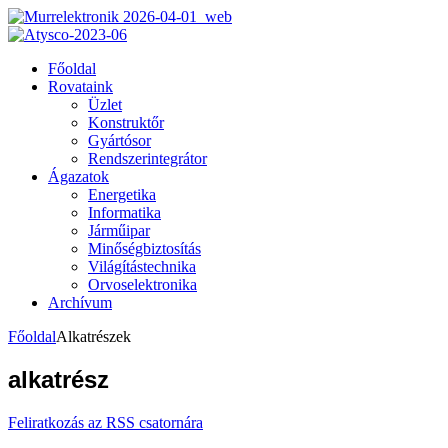
Főoldal
Rovataink
Üzlet
Konstruktőr
Gyártósor
Rendszerintegrátor
Ágazatok
Energetika
Informatika
Járműipar
Minőségbiztosítás
Világítástechnika
Orvoselektronika
Archívum
Főoldal
Alkatrészek
alkatrész
Feliratkozás az RSS csatornára