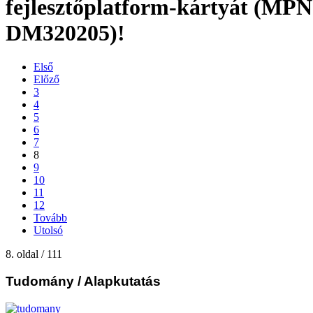
fejlesztőplatform-kártyát (MPN
DM320205)!
Első
Előző
3
4
5
6
7
8
9
10
11
12
Tovább
Utolsó
8. oldal / 111
Tudomány
/ Alapkutatás