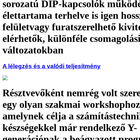
sorozatú DIP-kapcsolók működé
élettartama terhelve is igen hoss
felületvagy furatszerelhető kivit
elérhetők, különféle csomagolás
változatokban
A lélegzés és a valódi teljesítmény
Résztvevőként nemrég volt szer
egy olyan szakmai workshophoz
amelynek célja a számítástechni
készségekkel már rendelkező Y-
generációnak a beágyazott pro