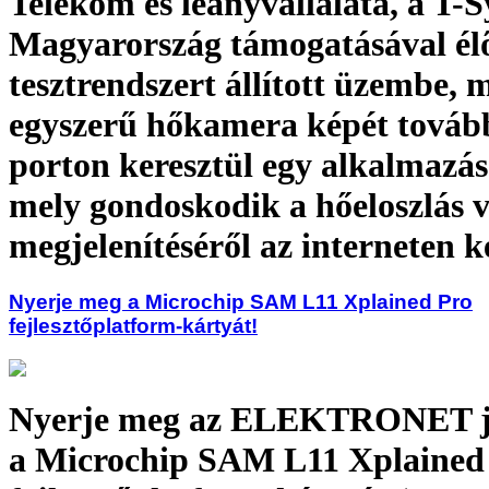
Telekom és leányvállalata, a T-
Magyarország támogatásával él
tesztrendszert állított üzembe, 
egyszerű hőkamera képét továb
porton keresztül egy alkalmazás
mely gondoskodik a hőeloszlás v
megjelenítéséről az interneten k
Nyerje meg a Microchip SAM L11 Xplained Pro
fejlesztőplatform-kártyát!
Nyerje meg az ELEKTRONET j
a Microchip SAM L11 Xplained