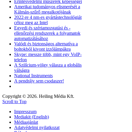
Érintésvédelmi műszerek képességei
Amerikai tudományos elismerését a
Kálmán-szűrő megalkotójának
2022-re 4 nm-es gyártástechnológiát
céloz meg az Intel
Egyedi és szériamozgatási és -
ellenőrzési rendszerek a folyamatok
automatizálásához
Valódi és biztonságos alternatíva a
boltokból kivont izzólámpákra
Skype: messze több, mint egy VoIP-
telefon
A Szilícium-völgy válasza a globális
válságra
National Instruments
A pendrájv sem csodaszer!
Copyright © 2026. Heiling Média Kft.
Scroll to Top
Impresszum
Mediakit (English)
Médiaajánlat
Adatvédelmi nyilatkozat