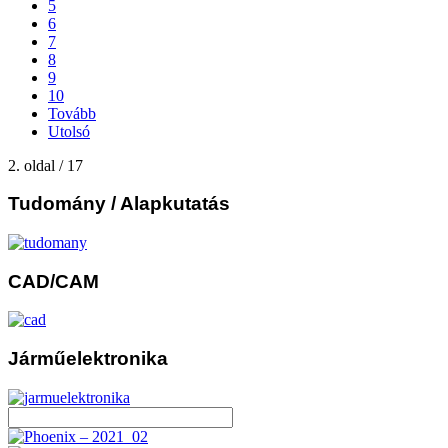
5
6
7
8
9
10
Tovább
Utolsó
2. oldal / 17
Tudomány
/ Alapkutatás
CAD/CAM
Járműelektronika