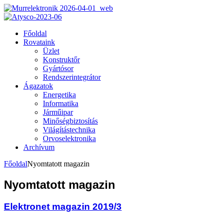
Főoldal
Rovataink
Üzlet
Konstruktőr
Gyártósor
Rendszerintegrátor
Ágazatok
Energetika
Informatika
Járműipar
Minőségbiztosítás
Világítástechnika
Orvoselektronika
Archívum
Főoldal
Nyomtatott magazin
Nyomtatott magazin
Elektronet magazin 2019/3