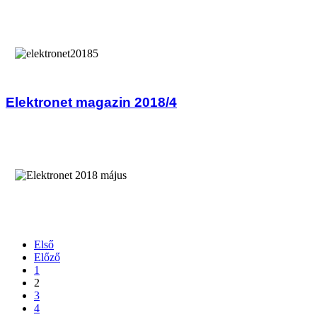
Elektronet magazin 2018/4
Első
Előző
1
2
3
4