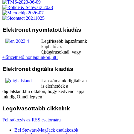
Elektronet
nyomtatott kiadás
Legfrissebb lapszámunk
kapható az
újságárusoknál, vagy
előfizethető honlapunkon, itt!
Elektronet
digitális kiadás
Lapszámaink digitálisan
is elérhetőek a
digitalstand.hu oldalon, hogy kedvenc lapja
mindig Önnél legyen!
Legolvasottabb
cikkeink
Feliratkozás az RSS csatornára
Bel Stewart-MagJack csatlakozók