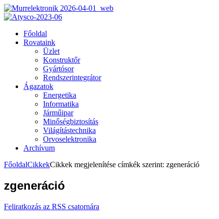
Főoldal
Rovataink
Üzlet
Konstruktőr
Gyártósor
Rendszerintegrátor
Ágazatok
Energetika
Informatika
Járműipar
Minőségbiztosítás
Világítástechnika
Orvoselektronika
Archívum
Főoldal
Cikkek
Cikkek megjelenítése címkék szerint: zgeneráció
zgeneráció
Feliratkozás az RSS csatornára