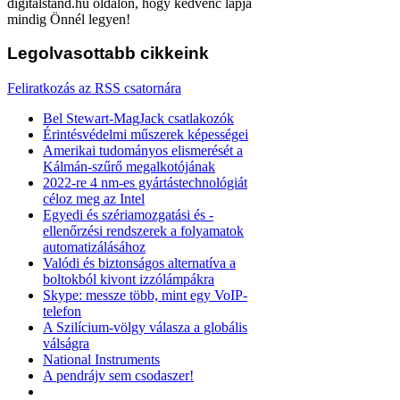
digitalstand.hu oldalon, hogy kedvenc lapja
mindig Önnél legyen!
Legolvasottabb
cikkeink
Feliratkozás az RSS csatornára
Bel Stewart-MagJack csatlakozók
Érintésvédelmi műszerek képességei
Amerikai tudományos elismerését a
Kálmán-szűrő megalkotójának
2022-re 4 nm-es gyártástechnológiát
céloz meg az Intel
Egyedi és szériamozgatási és -
ellenőrzési rendszerek a folyamatok
automatizálásához
Valódi és biztonságos alternatíva a
boltokból kivont izzólámpákra
Skype: messze több, mint egy VoIP-
telefon
A Szilícium-völgy válasza a globális
válságra
National Instruments
A pendrájv sem csodaszer!