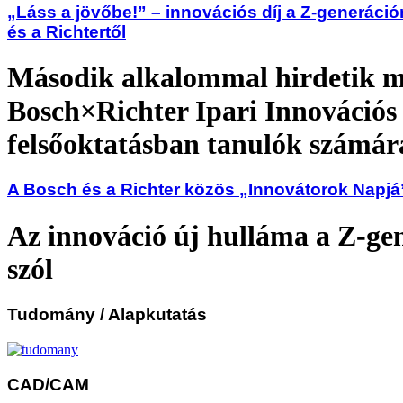
„Láss a jövőbe!” – innovációs díj a Z-generáci
és a Richtertől
Második alkalommal hirdetik m
Bosch×Richter Ipari Innovációs 
felsőoktatásban tanulók számár
A Bosch és a Richter közös „Innovátorok Napjá
Az innováció új hulláma a Z-ge
szól
Tudomány
/ Alapkutatás
CAD/CAM