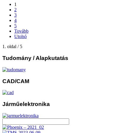
1
2
3
4
5
Tovább
Utolsó
1. oldal / 5
Tudomány
/ Alapkutatás
CAD/CAM
Járműelektronika