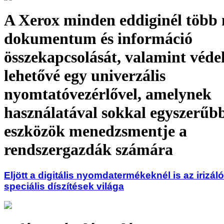
A Xerox minden eddiginél több
dokumentum és információ
összekapcsolását, valamint védel
lehetővé egy univerzális
nyomtatóvezérlővel, amelynek
használatával sokkal egyszerűbb
eszközök menedzsmentje a
rendszergazdák számára
Eljött a digitális nyomdatermékeknél is az irizál
speciális díszítések világa