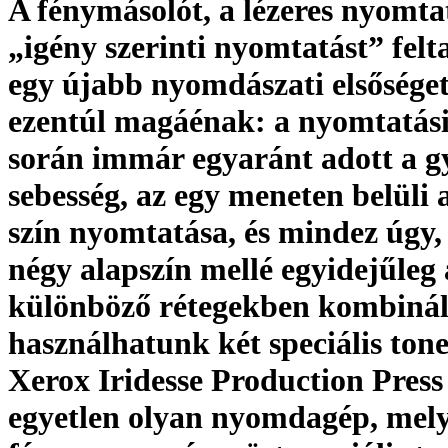
A fénymásolót, a lézeres nyomtat
„igény szerinti nyomtatást” felt
egy újabb nyomdászati elsőség
ezentúl magáénak: a nyomtatási
során immár egyaránt adott a g
sebesség, az egy meneten belüli 
szín nyomtatása, és mindez úgy,
négy alapszín mellé egyidejűleg
különböző rétegekben kombiná
használhatunk két speciális tone
Xerox Iridesse Production Press
egyetlen olyan nyomdagép, mely