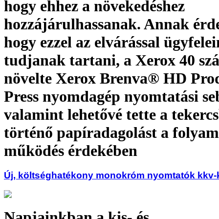
hogy ehhez a növekedéshez
hozzájárulhassanak. Annak érd
hogy ezzel az elvárással ügyfelei
tudjanak tartani, a Xerox 40 sz
növelte Xerox Brenva® HD Pro
Press nyomdagép nyomtatási seb
valamint lehetővé tette a tekerc
történő papíradagolást a folyam
működés érdekében
Új, költséghatékony monokróm nyomtatók kkv-
Napjainkban a kis- és