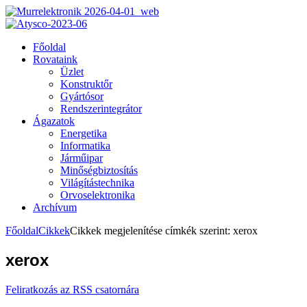
Főoldal
Rovataink
Üzlet
Konstruktőr
Gyártósor
Rendszerintegrátor
Ágazatok
Energetika
Informatika
Járműipar
Minőségbiztosítás
Világítástechnika
Orvoselektronika
Archívum
Főoldal
Cikkek
Cikkek megjelenítése címkék szerint: xerox
xerox
Feliratkozás az RSS csatornára