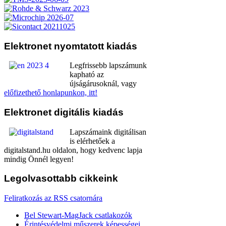
Elektronet
nyomtatott kiadás
Legfrissebb lapszámunk
kapható az
újságárusoknál, vagy
előfizethető honlapunkon, itt!
Elektronet
digitális kiadás
Lapszámaink digitálisan
is elérhetőek a
digitalstand.hu oldalon, hogy kedvenc lapja
mindig Önnél legyen!
Legolvasottabb
cikkeink
Feliratkozás az RSS csatornára
Bel Stewart-MagJack csatlakozók
Érintésvédelmi műszerek képességei