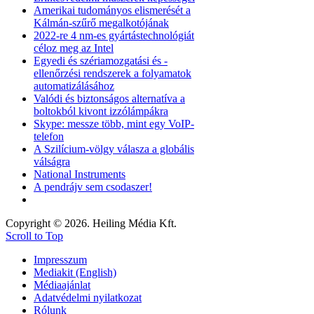
Amerikai tudományos elismerését a
Kálmán-szűrő megalkotójának
2022-re 4 nm-es gyártástechnológiát
céloz meg az Intel
Egyedi és szériamozgatási és -
ellenőrzési rendszerek a folyamatok
automatizálásához
Valódi és biztonságos alternatíva a
boltokból kivont izzólámpákra
Skype: messze több, mint egy VoIP-
telefon
A Szilícium-völgy válasza a globális
válságra
National Instruments
A pendrájv sem csodaszer!
Copyright © 2026. Heiling Média Kft.
Scroll to Top
Impresszum
Mediakit (English)
Médiaajánlat
Adatvédelmi nyilatkozat
Rólunk