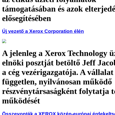
támogatásában és azok elterjed
elősegítésében
Új vezető a Xerox Corporation élén
A jelenleg a Xerox Technology ü
elnöki posztját betöltő Jeff Jaco
a cég vezérigazgatója. A vállalat
független, nyilvánosan működő
részvénytársaságként folytatja 
működését
Összevonták a XEROX közép-európai érdekelts