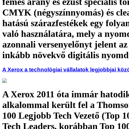
fémes arany és ezüst speciális to
CMYK (négyszínnyomás) és clea
hatású szárazfestékek egy foly
való használatára, mely a nyo
azonnali versenyelőnyt jelent az
inkább növekvő digitális nyom
A Xerox a technológiai vállalatok legjobbjai köz
A Xerox 2011 óta immár hatodi
alkalommal került fel a Thomso
100 Legjobb Tech Vezető (Top 1
Tech Leaders, korábban Top 100