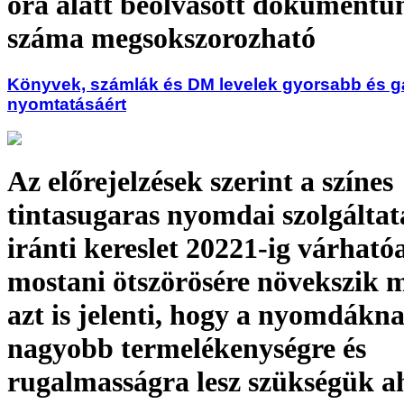
óra alatt beolvasott dokument
száma megsokszorozható
Könyvek, számlák és DM levelek gyorsabb és 
nyomtatásáért
Az előrejelzések szerint a színes
tintasugaras nyomdai szolgálta
iránti kereslet 20221-ig várható
mostani ötszörösére növekszik 
azt is jelenti, hogy a nyomdákn
nagyobb termelékenységre és
rugalmasságra lesz szükségük a