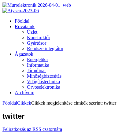
Főoldal
Rovataink
Üzlet
Konstruktőr
Gyártósor
Rendszerintegrátor
Ágazatok
Energetika
Informatika
Járműipar
Minőségbiztosítás
Világítástechnika
Orvoselektronika
Archívum
Főoldal
Cikkek
Cikkek megjelenítése címkék szerint: twitter
twitter
Feliratkozás az RSS csatornára