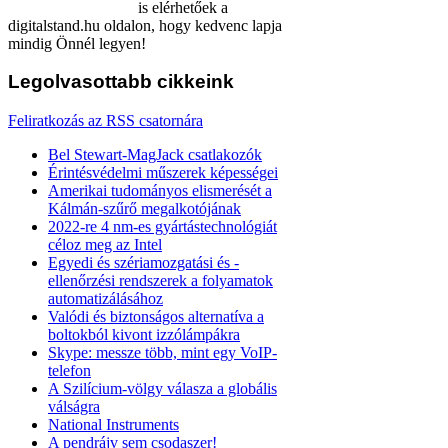
is elérhetőek a
digitalstand.hu oldalon, hogy kedvenc lapja
mindig Önnél legyen!
Legolvasottabb
cikkeink
Feliratkozás az RSS csatornára
Bel Stewart-MagJack csatlakozók
Érintésvédelmi műszerek képességei
Amerikai tudományos elismerését a
Kálmán-szűrő megalkotójának
2022-re 4 nm-es gyártástechnológiát
céloz meg az Intel
Egyedi és szériamozgatási és -
ellenőrzési rendszerek a folyamatok
automatizálásához
Valódi és biztonságos alternatíva a
boltokból kivont izzólámpákra
Skype: messze több, mint egy VoIP-
telefon
A Szilícium-völgy válasza a globális
válságra
National Instruments
A pendrájv sem csodaszer!