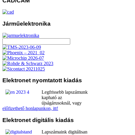
CAD/CAM
Járműelektronika
Elektronet
nyomtatott kiadás
Legfrissebb lapszámunk
kapható az
újságárusoknál, vagy
előfizethető honlapunkon, itt!
Elektronet
digitális kiadás
Lapszámaink digitálisan