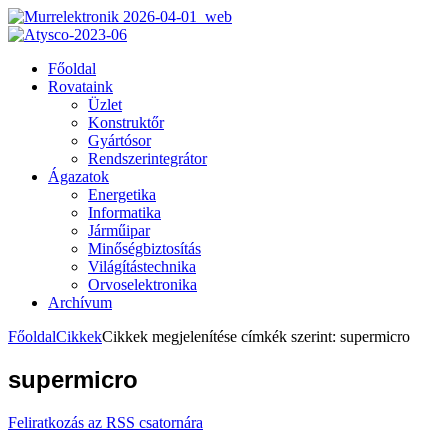
Főoldal
Rovataink
Üzlet
Konstruktőr
Gyártósor
Rendszerintegrátor
Ágazatok
Energetika
Informatika
Járműipar
Minőségbiztosítás
Világítástechnika
Orvoselektronika
Archívum
Főoldal
Cikkek
Cikkek megjelenítése címkék szerint: supermicro
supermicro
Feliratkozás az RSS csatornára