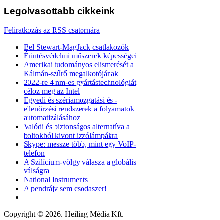
Legolvasottabb
cikkeink
Feliratkozás az RSS csatornára
Bel Stewart-MagJack csatlakozók
Érintésvédelmi műszerek képességei
Amerikai tudományos elismerését a
Kálmán-szűrő megalkotójának
2022-re 4 nm-es gyártástechnológiát
céloz meg az Intel
Egyedi és szériamozgatási és -
ellenőrzési rendszerek a folyamatok
automatizálásához
Valódi és biztonságos alternatíva a
boltokból kivont izzólámpákra
Skype: messze több, mint egy VoIP-
telefon
A Szilícium-völgy válasza a globális
válságra
National Instruments
A pendrájv sem csodaszer!
Copyright © 2026. Heiling Média Kft.