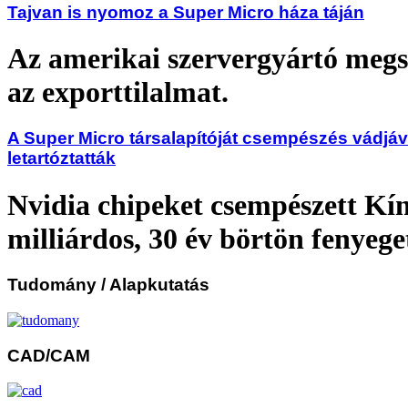
Tajvan is nyomoz a Super Micro háza táján
Az amerikai szervergyártó megs
az exporttilalmat.
A Super Micro társalapítóját csempészés vádjáv
letartóztatták
Nvidia chipeket csempészett Kí
milliárdos, 30 év börtön fenyege
Tudomány
/ Alapkutatás
CAD/CAM