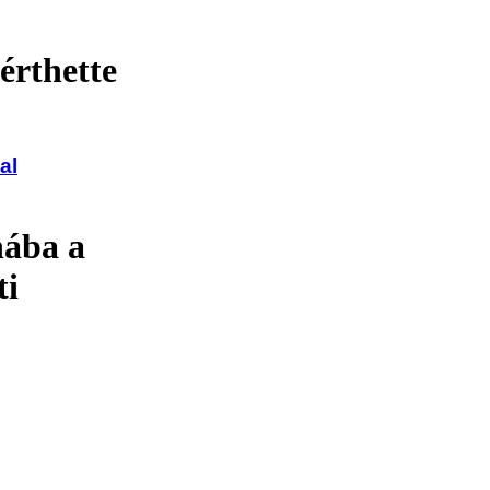
érthette
al
nába a
ti